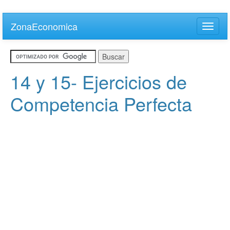
Skip
to
ZonaEconomica
Toggle
main
naviga
content
14 y 15- Ejercicios de
Competencia Perfecta