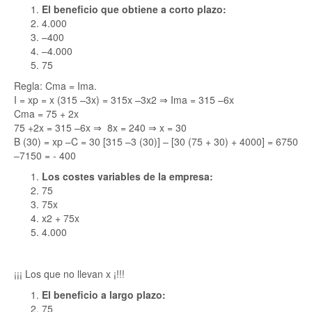
El beneficio que obtiene a corto plazo:
4.000
–400
–4.000
75
Regla: Cma = Ima.
I = xp = x (315 –3x) = 315x –3x2 ⇒ Ima = 315 –6x
Cma = 75 + 2x
75 +2x = 315 –6x ⇒ 8x = 240 ⇒ x = 30
B (30) = xp –C = 30 [315 –3 (30)] – [30 (75 + 30) + 4000] = 6750
–7150 = - 400
Los costes variables de la empresa:
75
75x
x2 + 75x
4.000
¡¡¡ Los que no llevan x ¡!!!
El beneficio a largo plazo:
75