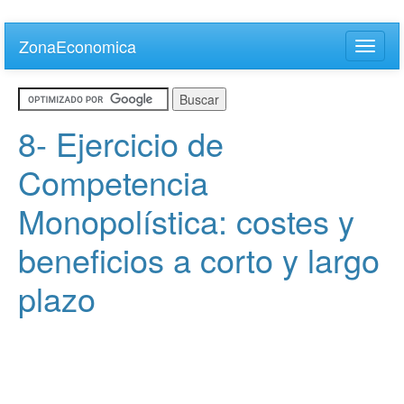
Skip
to
ZonaEconomica
Toggle
main
naviga
content
8- Ejercicio de
Competencia
Monopolística: costes y
beneficios a corto y largo
plazo