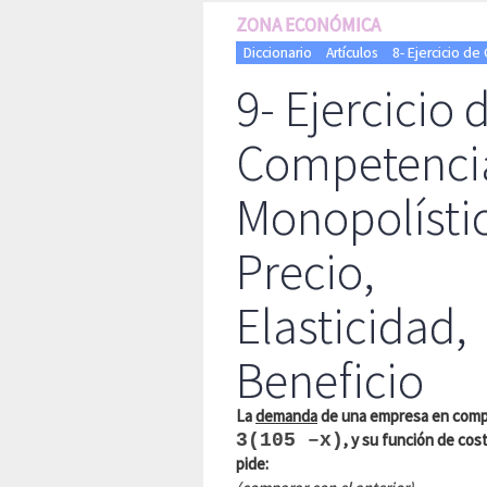
ZONA ECONÓMICA
Diccionario
Artículos
8- Ejercicio de
9- Ejercicio 
Competenci
Monopolísti
Precio,
Elasticidad,
Beneficio
La
demanda
de una empresa en comp
3(105 –x)
, y su función de cos
pide: