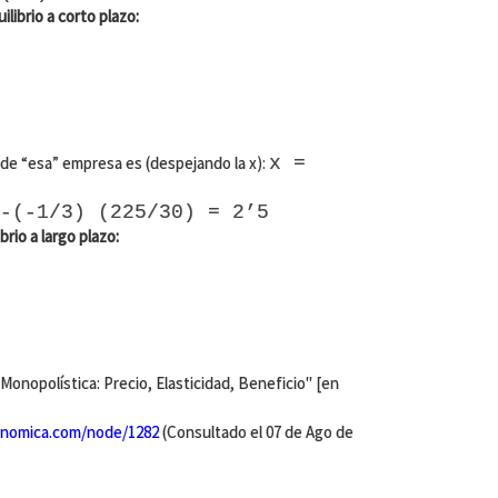
ilibrio a corto plazo:
de “esa” empresa es (despejando la x):
x =
:
-(-1/3) (225/30) = 2’5
brio a largo plazo:
Monopolística: Precio, Elasticidad, Beneficio" [en
nomica.com/node/1282
(Consultado el 07 de Ago de