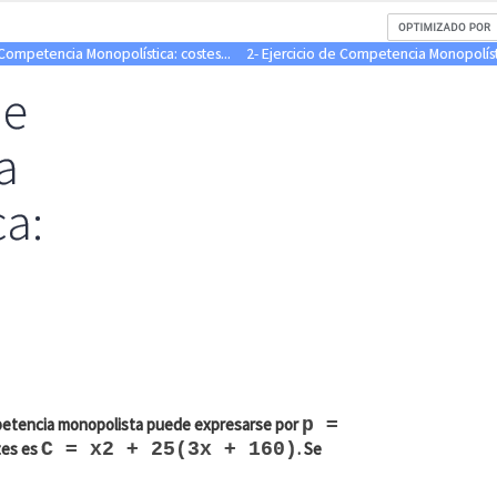
 Competencia Monopolística: costes...
2- Ejercicio de Competencia Monopolísti
de
a
ca:
etencia monopolista puede expresarse por
p =
tes es
C = x2 + 25(3x + 160)
. Se