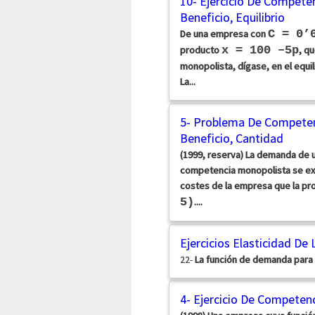
10- Ejercicio De Competen
Beneficio, Equilibrio
De una empresa con
C = 0’
producto
x = 100 –5p
, q
monopolista, dígase, en el equili
La...
5- Problema De Competenc
Beneficio, Cantidad
(1999, reserva) La demanda de 
competencia monopolista se expre
costes de la empresa que la p
5)
....
Ejercicios Elasticidad D
22-
La función de demanda para
4- Ejercicio De Competenc