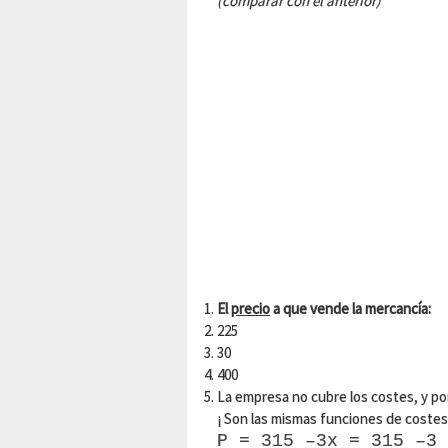
(comparar con el anterior)
El
precio
a que vende la mercancía:
225
30
400
La empresa no cubre los costes, y por
¡ Son las mismas funciones de costes
P = 315 –3x = 315 –3 