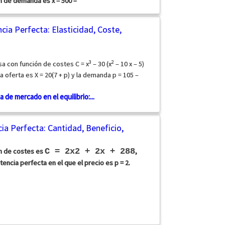
n de demanda es x = 500 –
cia Perfecta: Elasticidad, Coste,
3
2
a con función de costes C = x
– 30 (x
– 10 x – 5)
 oferta es X = 20(7 + p) y la demanda p = 105 –
 de mercado en el equilibrio:...
ia Perfecta: Cantidad, Beneficio,
n de costes es
C = 2x2 + 2x + 288
,
cia perfecta en el que el precio es p = 2.