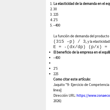
La elasticidad de la demanda en el equ
30
225
2’5
–400
La función de demanda del producto 
(315 –p) / 3
, y la elasticidad
E = -(dx/dp) (p/x) = 
El beneficio de la empresa en el equili
–400
2’5
225
Como citar este artículo:
Jaquito "9- Ejercicio de Competencia 
linea]
Dirección URL:
https://www.zonaeco
2026)