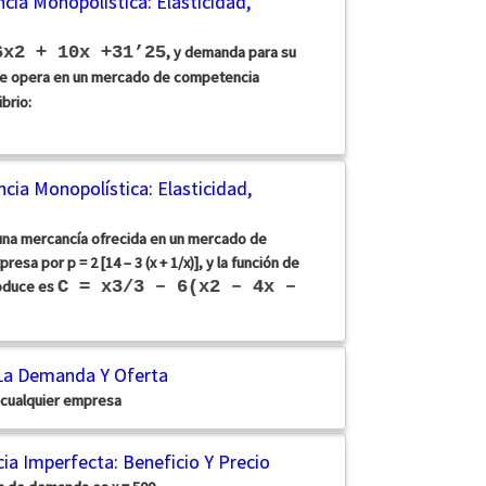
cia Monopolística: Elasticidad,
6x2 + 10x +31’25
, y demanda para su
ue opera en un mercado de competencia
brio:
ia Monopolística: Elasticidad,
una mercancía ofrecida en un mercado de
sa por p = 2 [14 – 3 (x + 1/x)], y la función de
roduce es
C = x3/3 – 6(x2 – 4x –
e La Demanda Y Oferta
cualquier empresa
ia Imperfecta: Beneficio Y Precio