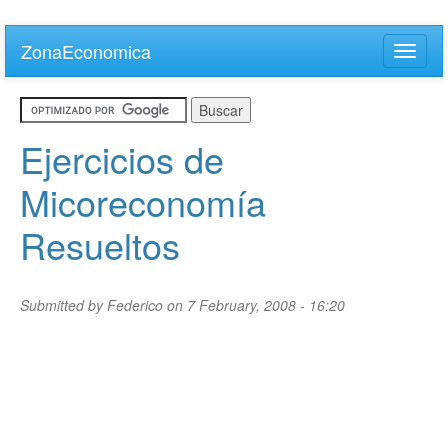
Skip
to
ZonaEconomica
Toggle
main
naviga
content
Ejercicios de
Micoreconomía
Resueltos
Submitted by
Federico
on 7 February, 2008 - 16:20