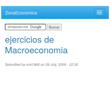
Skip
to
ZonaEconomica
Toggle
main
naviga
content
ejercicios de
Macroeconomia
Submitted by
cris1969
on 28 July, 2009 - 22:30