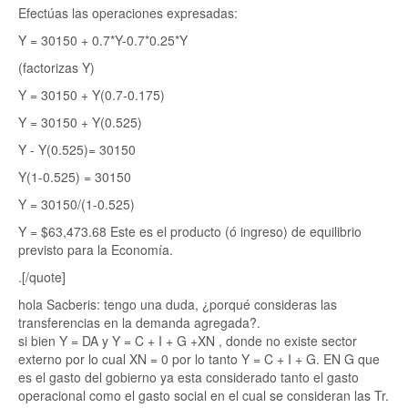
Efectúas las operaciones expresadas:
Y = 30150 + 0.7*Y-0.7*0.25*Y
(factorizas Y)
Y = 30150 + Y(0.7-0.175)
Y = 30150 + Y(0.525)
Y - Y(0.525)= 30150
Y(1-0.525) = 30150
Y = 30150/(1-0.525)
Y = $63,473.68 Este es el producto (ó ingreso) de equilibrio
previsto para la Economía.
.[/quote]
hola Sacberis: tengo una duda, ¿porqué consideras las
transferencias en la demanda agregada?.
si bien Y = DA y Y = C + I + G +XN , donde no existe sector
externo por lo cual XN = 0 por lo tanto Y = C + I + G. EN G que
es el gasto del gobierno ya esta considerado tanto el gasto
operacional como el gasto social en el cual se consideran las Tr.