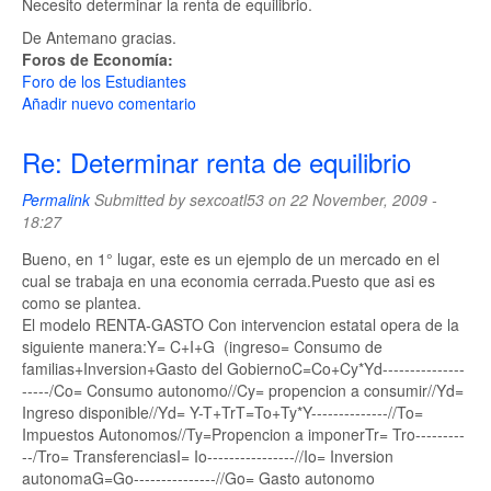
Necesito determinar la renta de equilibrio.
De Antemano gracias.
Foros de Economía:
Foro de los Estudiantes
Añadir nuevo comentario
Re: Determinar renta de equilibrio
Permalink
Submitted by
sexcoatl53
on 22 November, 2009 -
18:27
Bueno, en 1° lugar, este es un ejemplo de un mercado en el
cual se trabaja en una economia cerrada.Puesto que asi es
como se plantea.
El modelo RENTA-GASTO Con intervencion estatal opera de la
siguiente manera:Y= C+I+G (ingreso= Consumo de
familias+Inversion+Gasto del GobiernoC=Co+Cy*Yd---------------
-----/Co= Consumo autonomo//Cy= propencion a consumir//Yd=
Ingreso disponible//Yd= Y-T+TrT=To+Ty*Y--------------//To=
Impuestos Autonomos//Ty=Propencion a imponerTr= Tro---------
--/Tro= TransferenciasI= Io----------------//Io= Inversion
autonomaG=Go---------------//Go= Gasto autonomo