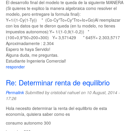
El desarrollo final del modelo te queda de la siguiente MANERA
(Si quieres te explico la manera algebraica como resolver el
modelo, pero entregare la formula final):
Y=1/(1-Cy(1-Ty)) * (Co-Cy*To+Cy*Tro+Io+Go)Al reemplazar
con los datos que te dieron queda (en tu modelo, no tienes
impuestos autonomos):Y= 1/(1-0,9(1-0,2)) *
(100+0,9*50+200+300) Y= 3,571429 * 645Y= 2.303,5717
Aproximadamente : 2.304
Espero te haya Servido!
Alguna duda, me preguntas.
Estudiante Ingenieria Comercial!
responder
Re: Determinar renta de equilibrio
Permalink
Submitted by
cristobal nahuel
on 10 August, 2014 -
17:26
Hola necesito determinar la renta del equilibrio de esta
economía, quisiera saber como es
consumo autonomo 300