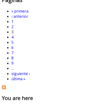
« primera
‹ anterior
1
2
3
4
5
6
7
8
9
…
siguiente ›
última »
You are here