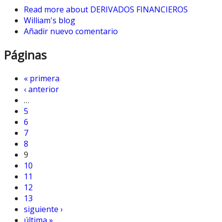
Read more
about DERIVADOS FINANCIEROS
William's blog
Añadir nuevo comentario
Páginas
« primera
‹ anterior
…
5
6
7
8
9
10
11
12
13
siguiente ›
última »