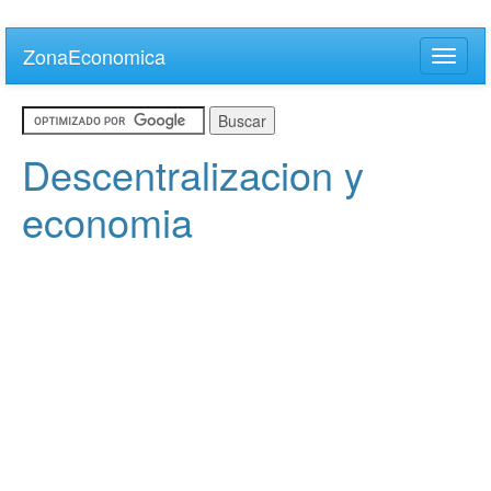
Skip
to
ZonaEconomica
Toggle
main
naviga
content
Descentralizacion y
economia