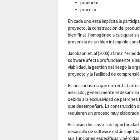
producto
proceso
En cada uno está implícita la particip
proyecto, la construcción del producto
bien final. Homogéneo a cualquier si
presencia de un bien intangible const
Jacobson et. al (2000) afirma: “el mo
software afecta profundamente a las
viabilidad, la gestión del riesgo la or
proyecto y la facilidad de comprensi
Es una industria que enfrenta tantos 
mercado, generalmente el desarrollo
debido a la exclusividad de patrones 
que desempeñará. La construcción d
requieren un proceso muy elaborado 
Así mismo los costes de oportunidad 
desarrollo de software están sujetos 
sus funciones específicas y pérdidas