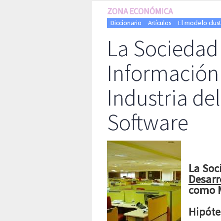
ZONA ECONÓMICA
Diccionario
Artículos
El modelo clust
La Sociedad 
Información 
Industria del
Software
La Soc
Desarr
como M
Hipóte