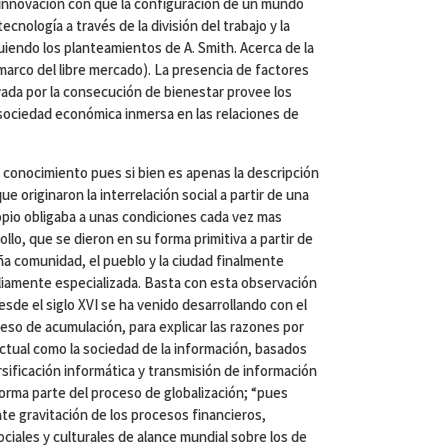
e innovación con que la configuración de un mundo
tecnología a través de la división del trabajo y la
uiendo los planteamientos de A. Smith. Acerca de la
marco del libre mercado). La presencia de factores
vada por la consecución de bienestar provee los
 sociedad económica inmersa en las relaciones de
 conocimiento pues si bien es apenas la descripción
 originaron la interrelación social a partir de una
ropio obligaba a unas condiciones cada vez mas
ollo, que se dieron en su forma primitiva a partir de
eña comunidad, el pueblo y la ciudad finalmente
liamente especializada. Basta con esta observación
sde el siglo XVI se ha venido desarrollando con el
eso de acumulación, para explicar las razones por
actual como la sociedad de la información, basados
rsificación informática y transmisión de información
rma parte del proceso de globalización; “pues
ente gravitación de los procesos financieros,
ciales y culturales de alance mundial sobre los de