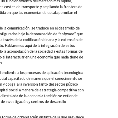
 un funcionamiento del mercado mas rápido,
los costes de transporte y ampliando la frontera de
dida en que las economías de escala permitan el
 de la comunicación, se traduce en el desarrollo de
figurados bajo la denominación de “software” que
a través de la codificación binaria y la extensión de
o. Hablaremos aquí de la integración de estos
do la acomodación de la sociedad a estas formas de
do al interactuar en una economía que nada tiene de
s.
tendiente a los procesos de aplicación tecnológica
ocial capacitado de manera que el conocimiento se
 y obliga a la inversión tanto del sector público
apital social a manera de estrategia competitiva con
ad instalada de la economía también se extiende
 de investigación y centros de desarrollo
a forma de organización distinta de la que prevalece