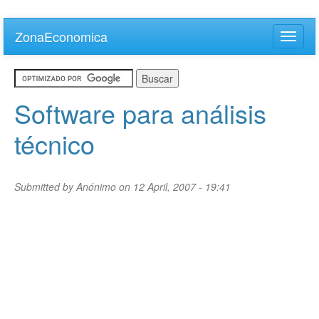
Skip
to
ZonaEconomica
Toggle
main
naviga
content
Software para análisis
técnico
Submitted by
Anónimo
on 12 April, 2007 - 19:41