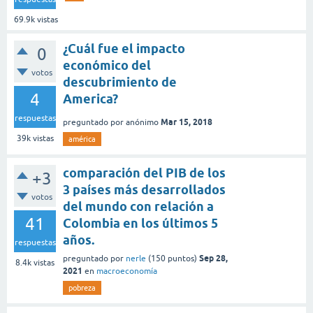
69.9k
vistas
¿Cuál fue el impacto
0
económico del
votos
descubrimiento de
4
America?
respuestas
Mar 15, 2018
preguntado
por
anónimo
39k
vistas
américa
comparación del PIB de los
+3
3 países más desarrollados
votos
del mundo con relación a
41
Colombia en los últimos 5
años.
respuestas
Sep 28,
preguntado
por
nerle
(
150
puntos)
8.4k
vistas
2021
en
macroeconomía
pobreza