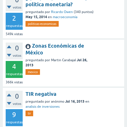
politica monetaria?
votos
preguntado
por
Ricardo Owen
(
340
puntos)
2
May 15, 2014
en
macroeconomía
politicas-economicas
respuestas
549k
vistas
Zonas Económicas de
0
México
votos
Jul 26,
preguntado
por
Martin Carabajal
4
2013
mexico
respuestas
366k
vistas
TIR negativa
0
Jul 16, 2013
preguntado
por
anónimo
en
votos
analisis de inversiones
9
tir
respuestas