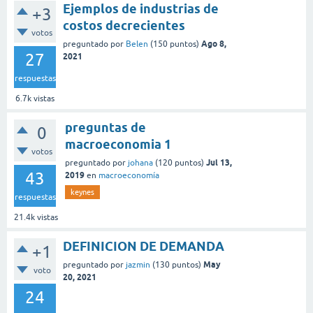
Ejemplos de industrias de
+3
costos decrecientes
votos
Ago 8,
preguntado
por
Belen
(
150
puntos)
27
2021
respuestas
6.7k
vistas
preguntas de
0
macroeconomia 1
votos
Jul 13,
preguntado
por
johana
(
120
puntos)
43
2019
en
macroeconomía
keynes
respuestas
21.4k
vistas
DEFINICION DE DEMANDA
+1
May
preguntado
por
jazmin
(
130
puntos)
voto
20, 2021
24