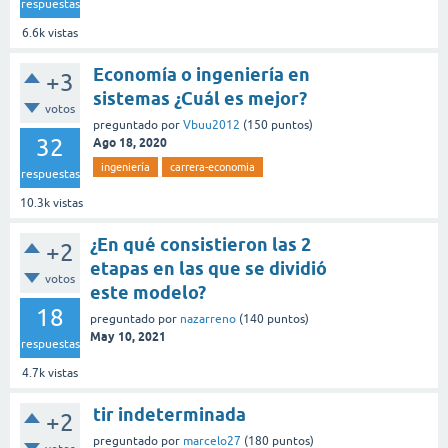
respuestas
6.6k
vistas
Economía o ingeniería en
+3
sistemas ¿Cuál es mejor?
votos
preguntado
por
Vbuu2012
(
150
puntos)
32
Ago 18, 2020
ingeniería
carrera-economia
respuestas
10.3k
vistas
¿En qué consistieron las 2
+2
etapas en las que se dividió
votos
este modelo?
18
preguntado
por
nazarreno
(
140
puntos)
May 10, 2021
respuestas
4.7k
vistas
tir indeterminada
+2
preguntado
por
marcelo27
(
180
puntos)