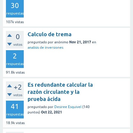
30
respuestas
107k
vistas
Calculo de trema
0
Nov 21, 2017
preguntado
por
anónimo
en
votos
analisis de inversiones
2
respuestas
91.8k
vistas
Es redundante calcular la
+2
razón circulante y la
votos
prueba ácida
41
preguntado
por
Desiree Esquivel
(
140
Oct 22, 2021
puntos)
respuestas
18.9k
vistas