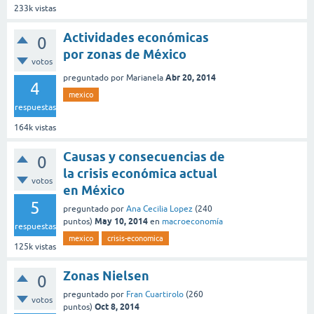
233k
vistas
Actividades económicas
0
por zonas de México
votos
Abr 20, 2014
preguntado
por
Marianela
4
mexico
respuestas
164k
vistas
Causas y consecuencias de
0
la crisis económica actual
votos
en México
5
preguntado
por
Ana Cecilia Lopez
(
240
May 10, 2014
puntos)
en
macroeconomía
respuestas
mexico
crisis-economica
125k
vistas
Zonas Nielsen
0
preguntado
por
Fran Cuartirolo
(
260
votos
Oct 8, 2014
puntos)