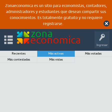
Zonaeconomica es un sitio para economistas, contadores,
administradores y estudiantes que desean compartir sus
conocimientos. Es totalmente gratuito y no requiere
registrarse.
Ingresar
Recientes
Más activas
Más votadas
Más contestadas
Más vistas