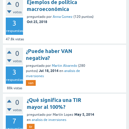
Ejemplos de politica
0
macroeconómica
votos
preguntado
por
Anna Gomez
(
120
puntos)
3
Oct 25, 2018
respuestas
47.8k
vistas
¿Puede haber VAN
0
negativa?
votos
preguntado
por
Martin Alvaredo
(
280
3
Jul 18, 2014
puntos)
en
analisis de
inversiones
respuestas
van
88k
vistas
¿Qué significa una TIR
0
mayor al 100%?
votos
May 5, 2014
preguntado
por
Martín Lopez
7
en
analisis de inversiones
tir
respuestas