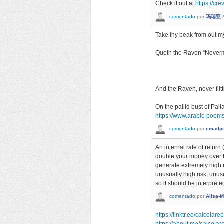
Check it out at
https://crev
comentado
por
玛瑞亚
Take thy beak from out my
Quoth the Raven “Never
And the Raven, never flitting,
On the pallid bust of Pal
https://www.arabic-poem
comentado
por
emadp
An internal rate of retur
double your money over th
generate extremely high re
unusually high risk, unusu
so it should be interpret
comentado
por
Alisa-
https://linktr.ee/calcolare
https://about.me/calcolar