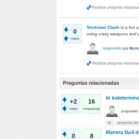
Stickman Clash
is a fun 
0
using crazy weapons and 
votos
respondido
por
Mysin
Preguntas relacionadas
tir indetermin
+2
16
votos
respuestas
preguntado
tir
proyectos-de-
Manera fácil d
0
8