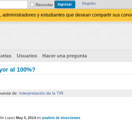
Registro
Recordar
administradores y estudiantes que desean compartir sus conocim
uetas
Usuarios
Hacer una pregunta
yor al 100%?
puesta de:
Interpretación de la TIR
tín Lopez
May 5, 2014
en
analisis de inversiones