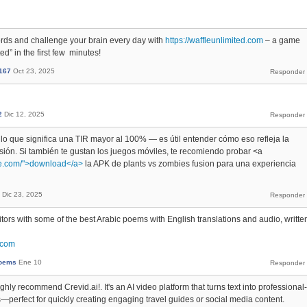
ords and challenge your brain every day with
https://waffleunlimited.com
– a game
ed” in the first few minutes!
167
Oct 23, 2025
2
Dic 12, 2025
lo que significa una TIR mayor al 100% — es útil entender cómo eso refleja la
sión. Si también te gustan los juegos móviles, te recomiendo probar <a
ree.com/">download</a>
la APK de plants vs zombies fusion para una experiencia
Dic 23, 2025
itors with some of the best Arabic poems with English translations and audio, writte
.com
oems
Ene 10
highly recommend Crevid.ai!. It's an AI video platform that turns text into professional-
—perfect for quickly creating engaging travel guides or social media content.