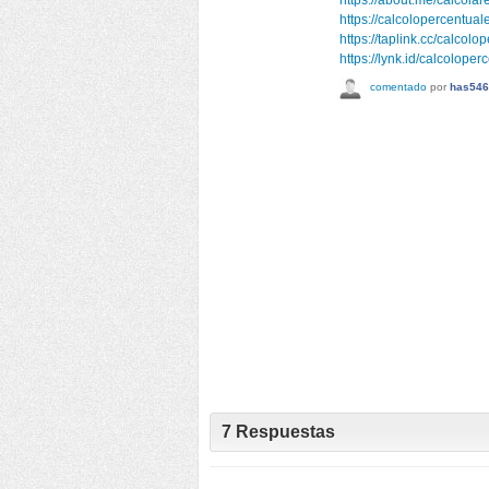
https://calcolopercentuale
https://taplink.cc/calcolo
https://lynk.id/calcoloper
comentado
por
has546
7
Respuestas