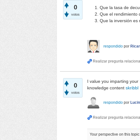
0
Que la tasa de decu
Que el rendimiento 
votos
Que la inversión es
respondido
por
Rica
I value you imparting your
0
knowledge content
skribbl 
votos
respondido
por
Luci
Your perspective on this topic