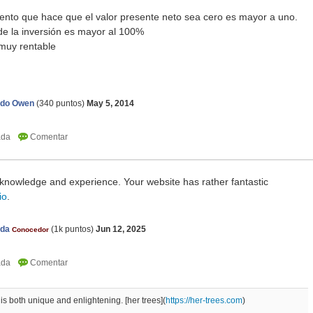
ento que hace que el valor presente neto sea cero es mayor a uno.
de la inversión es mayor al 100%
 muy rentable
rdo Owen
(
340
puntos)
May 5, 2014
 knowledge and experience. Your website has rather fantastic
io
.
nda
(
1k
puntos)
Jun 12, 2025
Conocedor
 is both unique and enlightening. [her trees](
https://her-trees.com
)