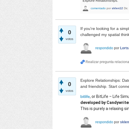
Explore Relationships:
comentado
por
sklen12
Dic
If you're looking for a sim
0
challenged my spatial think
votos
respondido
por
Lort
Explore Relationships: Dat
0
and friendship. Start conn
votos
bitlife
, or BitLife – Life Sim
developed by Candywriter
This is purely a relaxing 
respondido
por
skle