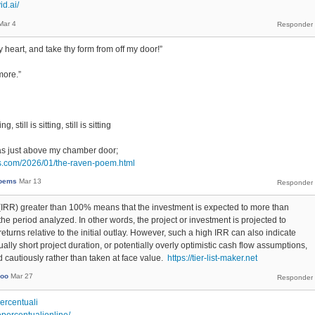
id.ai/
Mar 4
 heart, and take thy form from off my door!”
more.”
 still is sitting, still is sitting
las just above my chamber door;
s.com/2026/01/the-raven-poem.html
oems
Mar 13
n (IRR) greater than 100% means that the investment is expected to more than
e period analyzed. In other words, the project or investment is projected to
turns relative to the initial outlay. However, such a high IRR can also indicate
ally short project duration, or potentially overly optimistic cash flow assumptions,
ed cautiously rather than taken at face value.
https://tier-list-maker.net
Moo
Mar 27
percentuali
epercentualionline/