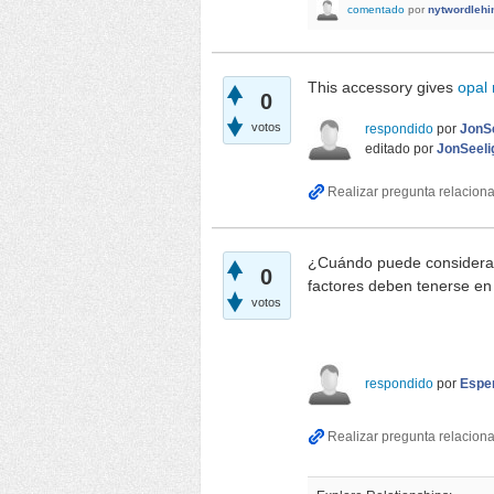
comentado
por
nytwordlehi
This accessory gives
opal 
0
votos
respondido
por
JonSe
editado
por
JonSeeli
¿Cuándo puede considerar
0
factores deben tenerse en 
votos
slope game
respondido
por
Espe