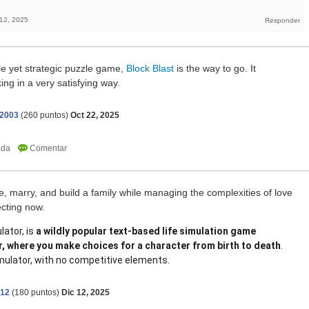
 12, 2025
ple yet strategic puzzle game,
Block Blast
is the way to go. It
ing in a very satisfying way.
s2003
(
260
puntos)
Oct 22, 2025
e, marry, and build a family while managing the complexities of love
ecting now.
ulator, is
a wildly popular text-based life simulation game
, where you make choices for a character from birth to death
.
simulator, with no competitive elements.
n12
(
180
puntos)
Dic 12, 2025