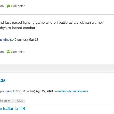
and fast-paced fighting game where I battle as a stickman warrior
physics-based combat.
siging
(
140
puntos)
Mar 17
ada
por
marcelo27
(
180
puntos)
Ago 27, 2020
en
analisis de inversiones
inversion
flujos
e hallar la TIR