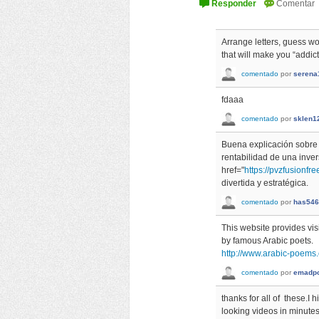
Arrange letters, guess w
that will make you “addict
comentado
por
serena
fdaaa
comentado
por
sklen1
Buena explicación sobre 
rentabilidad de una inver
href="
https://pvzfusionf
divertida y estratégica.
comentado
por
has546
This website provides vis
by famous Arabic poets.
http://www.arabic-poems
comentado
por
emadp
thanks for all of these.I 
looking videos in minutes