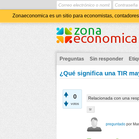
Zonaeconomica es un sitio para economistas, contadores, 
Preguntas
Sin responder
Etiq
¿Qué significa una TIR ma
0
Relacionada con una res
votos
tir
preguntado
por
Mar