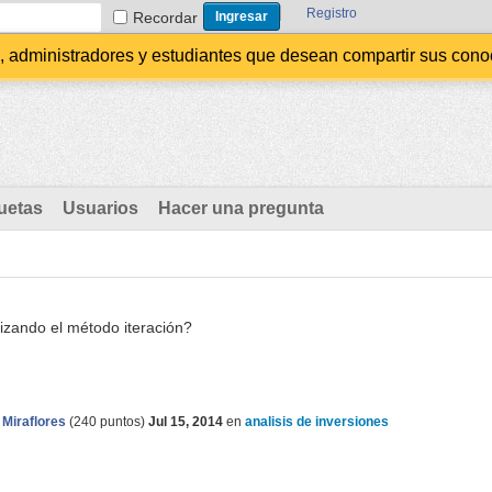
Registro
Recordar
administradores y estudiantes que desean compartir sus conocim
uetas
Usuarios
Hacer una pregunta
lizando el método iteración?
 Miraflores
(
240
puntos)
Jul 15, 2014
en
analisis de inversiones