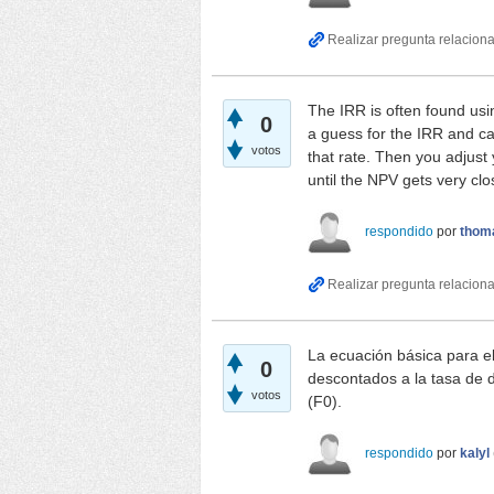
The IRR is often found usi
0
a guess for the IRR and ca
votos
that rate. Then you adjust
until the NPV gets very clo
respondido
por
thom
La ecuación básica para e
0
descontados a la tasa de de
votos
(F0).
respondido
por
kalyl