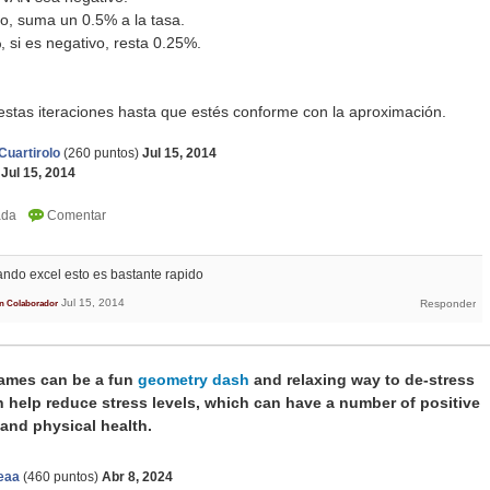
o, suma un 0.5% a la tasa.
, si es negativo, resta 0.25%.
stas iteraciones hasta que estés conforme con la aproximación.
Cuartirolo
(
260
puntos)
Jul 15, 2014
Jul 15, 2014
ndo excel esto es bastante rapido
Jul 15, 2014
n Colaborador
ames can be a fun
geometry dash
and relaxing way to de-stress
an help reduce stress levels, which can have a number of positive
 and physical health.
eaa
(
460
puntos)
Abr 8, 2024