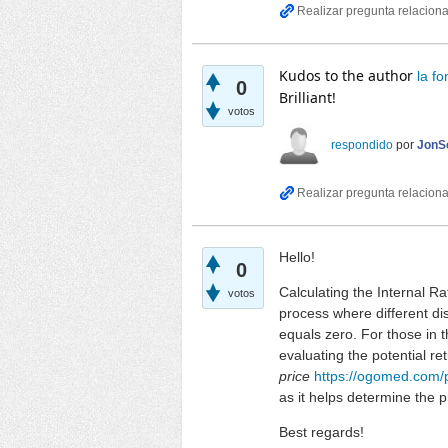
Kudos to the author
la fo
0
Brilliant!
votos
respondido
por
JonSe
Hello!
0
Calculating the Internal Ra
votos
process where different di
equals zero. For those in 
evaluating the potential r
price
https://ogomed.com/
as it helps determine the p
Best regards!