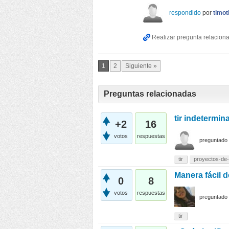
respondido
por
timot
1
2
Siguiente »
Preguntas relacionadas
tir indetermin
+2
16
votos
respuestas
preguntado
tir
proyectos-de-
Manera fácil d
0
8
votos
respuestas
preguntado
tir