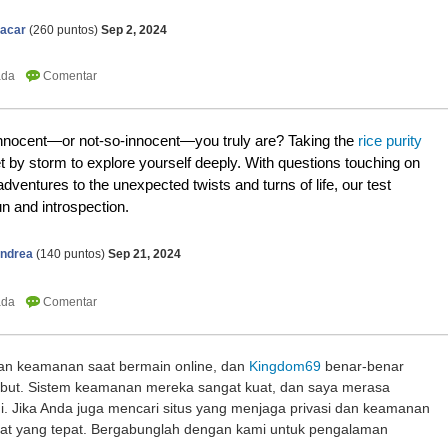
iacar
(
260
puntos)
Sep 2, 2024
nnocent—or not-so-innocent—you truly are? Taking the
rice purity
et by storm to explore yourself deeply. With questions touching on
dventures to the unexpected twists and turns of life, our test
n and introspection.
andrea
(
140
puntos)
Sep 21, 2024
an keamanan saat bermain online, dan
Kingdom69
benar-benar
but. Sistem keamanan mereka sangat kuat, dan saya merasa
ni. Jika Anda juga mencari situs yang menjaga privasi dan keamanan
mpat yang tepat. Bergabunglah dengan kami untuk pengalaman