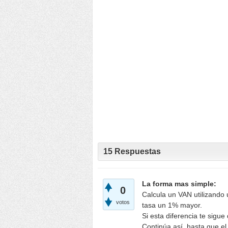
15
Respuestas
La forma mas simple:
0
Calcula un VAN utilizando u
votos
tasa un 1% mayor.
Si esta diferencia te sigu
Continúa así, hasta que el