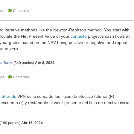
ng iterative methods like the Newton-Raphson method. You start with
lculate the Net Present Value of your
contexto
project's cash flows at
 your guess based on the NPV being positive or negative and repeat
se to zero.
asfrank
(
340
puntos)
Abr 8, 2024
l
Strands
VPN es la suma de los flujos de efectivo futuros (F)
scuento (r) y restándole el valor presente del flujo de efectivo inicial
(
180
puntos)
Abr 16, 2024