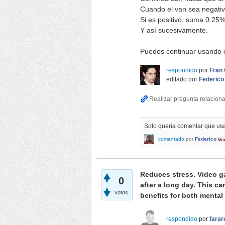
Cuando el van sea negativ
Si es positivo, suma 0.25%
Y así sucesivamente.
Puedes continuar usando e
respondido
por
Fran 
editado
por
Federico
Solo queria comentar que usa
comentado
por
Federico
Gra
Reduces stress.
Video g
0
after a long day. This c
votos
benefits for both mental
respondido
por
farar