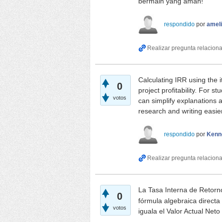
bermain yang aman!
respondido
por
ameli
Calculating IRR using the i
0
project profitability. For s
votos
can simplify explanations 
research and writing easier
respondido
por
Kenn
La Tasa Interna de Retorn
0
fórmula algebraica direct
votos
iguala el Valor Actual Neto