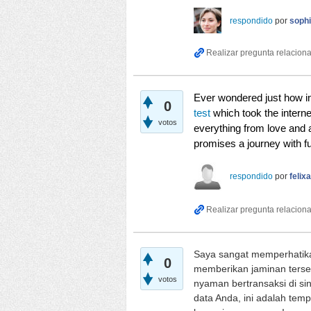
respondido
por
soph
Ever wondered just how i
0
test
which took the intern
votos
everything from love and a
promises a journey with fu
respondido
por
felix
Saya sangat memperhatik
0
memberikan jaminan terse
votos
nyaman bertransaksi di si
data Anda, ini adalah te