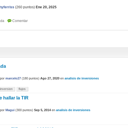
hyferriss
(
260
puntos)
Ene 20, 2025
ada
por
marcelo27
(
180
puntos)
Ago 27, 2020
en
analisis de inversiones
inversion
flujos
e hallar la TIR
por
Magui
(
300
puntos)
Sep 5, 2014
en
analisis de inversiones