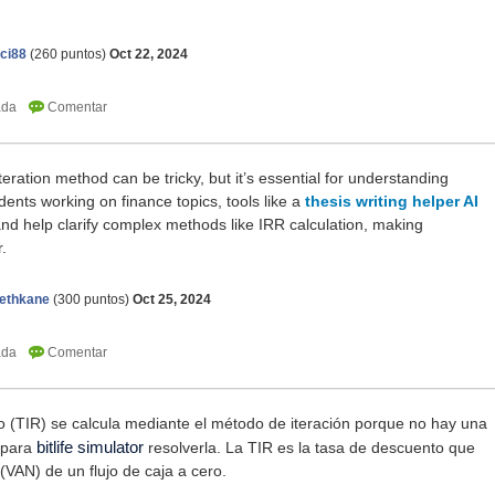
ci88
(
260
puntos)
Oct 22, 2024
teration method can be tricky, but it’s essential for understanding
tudents working on finance topics, tools like a
thesis writing helper AI
and help clarify complex methods like IRR calculation, making
.
ethkane
(
300
puntos)
Oct 25, 2024
o (TIR) se calcula mediante el método de iteración porque no hay una
a para
bitlife simulator
resolverla. La TIR es la tasa de descuento que
 (VAN) de un flujo de caja a cero.