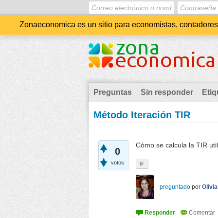
Zonaeconomica es un sitio para economistas, contadores, 
Preguntas
Sin responder
Etiq
Método Iteración TIR
Cómo se calcula la TIR uti
0
votos
tir
preguntado
por
Olivia