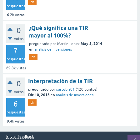
tir
respuestas
6.2k
vistas
¿Qué significa una TIR
0
mayor al 100%?
votos
May 5, 2014
preguntado
por
Martín Lopez
7
en
analisis de inversiones
tir
respuestas
69.8k
vistas
Interpretación de la TIR
0
preguntado
por
surtubia01
(
120
puntos)
votos
Dic 10, 2013
en
analisis de inversiones
6
tir
respuestas
9.4k
vistas
Enviar feedback