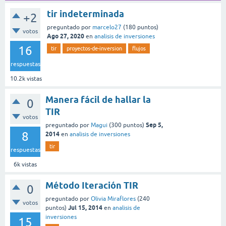
tir indeterminada
+2
preguntado
por
marcelo27
(
180
puntos)
votos
Ago 27, 2020
en
analisis de inversiones
16
tir
proyectos-de-inversion
flujos
respuestas
10.2k
vistas
Manera fácil de hallar la
0
TIR
votos
Sep 5,
preguntado
por
Magui
(
300
puntos)
8
2014
en
analisis de inversiones
tir
respuestas
6k
vistas
Método Iteración TIR
0
preguntado
por
Olivia Miraflores
(
240
votos
Jul 15, 2014
puntos)
en
analisis de
inversiones
15