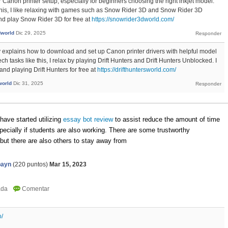
 Canon printer setup, especially for beginners choosing the right inkjet model.
ke this, I like relaxing with games such as Snow Rider 3D and Snow Rider 3D
d play Snow Rider 3D for free at
https://snowrider3dworld.com/
dworld
Dic 29, 2025
rly explains how to download and set up Canon printer drivers with helpful model
ch tasks like this, I relax by playing Drift Hunters and Drift Hunters Unblocked. I
d playing Drift Hunters for free at
https://drifthuntersworld.com/
world
Dic 31, 2025
ave started utilizing
essay bot review
to assist reduce the amount of time
ecially if students are also working. There are some trustworthy
but there are also others to stay away from
payn
(
220
puntos)
Mar 15, 2023
o/