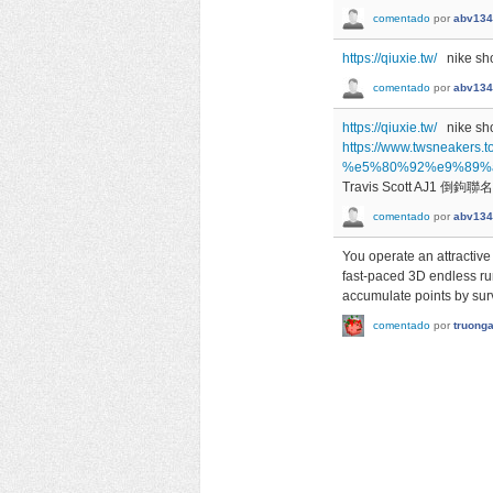
comentado
por
abv134
https://qiuxie.tw/
nike sh
comentado
por
abv134
https://qiuxie.tw/
nike sh
https://www.twsneakers.to
%e5%80%92%e9%89%
Travis Scott AJ1 倒鉤
comentado
por
abv134
You operate an attractive 
fast-paced 3D endless r
accumulate points by surv
comentado
por
truong