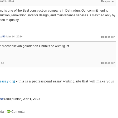
Mar 6, 2024
, is one of the Best construction company in Dehradun. Our commitment to
truction, renovation, interior design, and maintenance services is matched only by
ion to quality.
ke50
Mar 14, 2024
ie Mechanik von geladenen Chunks so wichtig ist.
 12
essay.org
- this is a professional essay writing site that will make your
ew
(
300
puntos)
Abr 1, 2023