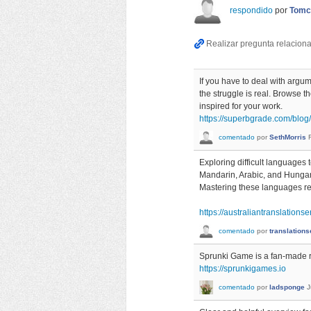
respondido
por
Tomc
If you have to deal with argu
the struggle is real. Browse t
inspired for your work.
https://superbgrade.com/blo
comentado
por
SethMorris
Exploring difficult languages
Mandarin, Arabic, and Hungari
Mastering these languages req
https://australiantranslation
comentado
por
translations
Sprunki Game is a fan-made rh
https://sprunkigames.io
comentado
por
ladsponge
J