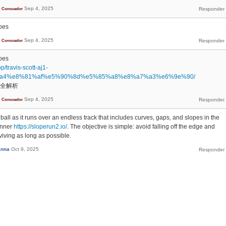
Sep 4, 2025
Conocedor
oes
Sep 4, 2025
Conocedor
oes
p/travis-scott-aj1-
a4%e8%81%af%e5%90%8d%e5%85%a8%e8%a7%a3%e6%9e%90/
聯名全解析
Sep 4, 2025
Conocedor
ball as it runs over an endless track that includes curves, gaps, and slopes in the
unner
https://sloperun2.io/
. The objective is simple: avoid falling off the edge and
iving as long as possible.
anna
Oct 9, 2025