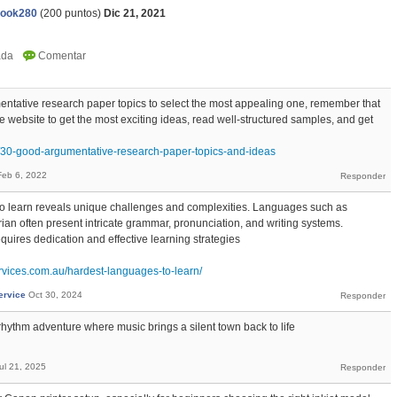
ook280
(
200
puntos)
Dic 21, 2021
mentative research paper topics to select the most appealing one, remember that
he website to get the most exciting ideas, read well-structured samples, and get
g/30-good-argumentative-research-paper-topics-and-ideas
Feb 6, 2022
 to learn reveals unique challenges and complexities. Languages such as
an often present intricate grammar, pronunciation, and writing systems.
uires dedication and effective learning strategies
services.com.au/hardest-languages-to-learn/
ervice
Oct 30, 2024
ythm adventure where music brings a silent town back to life
ul 21, 2025