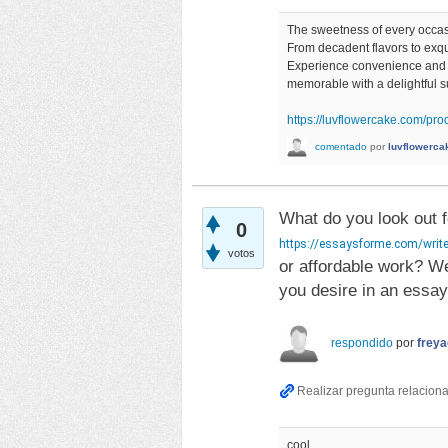
The sweetness of every occas
From decadent flavors to exqu
Experience convenience and jo
memorable with a delightful 
https://luvflowercake.com/pr
comentado
por
luvflowerca
What do you look out 
0
https://essaysforme.com/write
votos
or affordable work? We
you desire in an essay
respondido
por
frey
cool