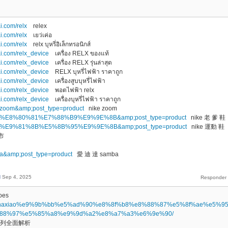
i.com/relx
relex
i.com/relx
เยว่เค่อ
i.com/relx
relx บุหรี่อิเล็กทรอนิกส์
ai.com/relx_device
เครื่อง RELX ของแท้
ai.com/relx_device
เครื่อง RELX รุ่นล่าสุด
ai.com/relx_device
RELX บุหรี่ไฟฟ้า ราคาถูก
ai.com/relx_device
เครื่องสูบบุหรี่ไฟฟ้า
ai.com/relx_device
พอตไฟฟ้า relx
ai.com/relx_device
เครื่องบุหรี่ไฟฟ้า ราคาถูก
ke+zoom&amp;post_type=product
nike zoom
=nike+%E8%80%81%E7%88%B9%E9%9E%8B&amp;post_type=product
nike 老 爹 鞋
=nike+%E9%81%8B%E5%8B%95%E9%9E%8B&amp;post_type=product
nike 運動 鞋
市
mba&amp;post_type=product
愛 迪 達 samba
d
Sep 4, 2025
oes
.top/shaxiao%e9%9b%bb%e5%ad%90%e8%8f%b8%e8%88%87%e5%8f%ae%e5%9
88%97%e5%85%a8%e9%9d%a2%e8%a7%a3%e6%9e%90/
系列全面解析