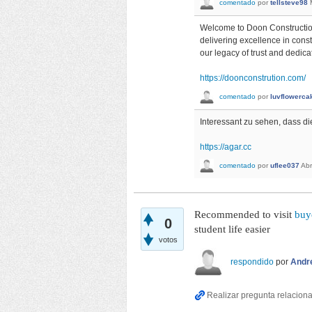
comentado
por
tellsteve98
Welcome to Doon Construction
delivering excellence in cons
our legacy of trust and dedicat
https://doonconstrution.com/
comentado
por
luvflowerca
Interessant zu sehen, dass d
https://agar.cc
comentado
por
uflee037
Abr
Recommended to visit
buy
0
student life easier
votos
respondido
por
Andr