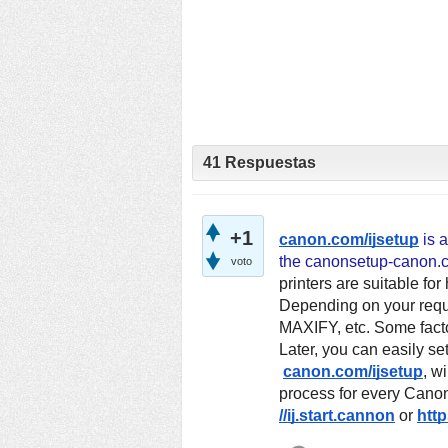
41
Respuestas
+1
canon.com/ijsetup
 is 
the canonsetup-canon.co
voto
printers are suitable fo
Depending on your requi
MAXIFY, etc. Some factor
Later, you can easily se
canon.com/ijsetup
, w
process for every Canon
//ij.start.cannon
 or
http