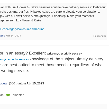
ion with Luv Flower & Cake's seamless online cake delivery service in Dehradun.
isite designs, our freshly baked cakes are sure to elevate your celebrations.
y with our swift delivery straight to your doorstep. Make your moments
surprise from Luv Flower & Cake
oduct-category/cakes-in-dehradun/
ke50
Mar 14, 2024
for in an essay? Excellent
write-my-descriptive-essay 
knowledge of the subject, timely delivery,
-my-descriptive-essay
 are best suited to meet those needs, regardless of what
 writing service.
agough
(
500
puntos)
Abr 15, 2023