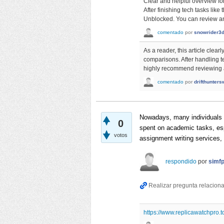
Clear and helpful overview for
After finishing tech tasks li
Unblocked. You can review an
comentado
por
snowrider3
As a reader, this article clea
comparisons. After handling te
highly recommend reviewing an
comentado
por
drifthunters
Nowadays, many individuals h
0
spent on academic tasks, esp
votos
assignment writing services, 
respondido
por
simf
https://www.replicawatchpro.t