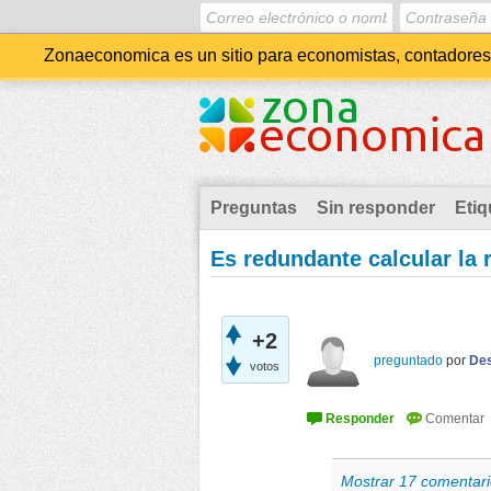
Zonaeconomica es un sitio para economistas, contadores, 
Preguntas
Sin responder
Etiq
Es redundante calcular la 
+2
preguntado
por
Des
votos
Mostrar 17 comentari