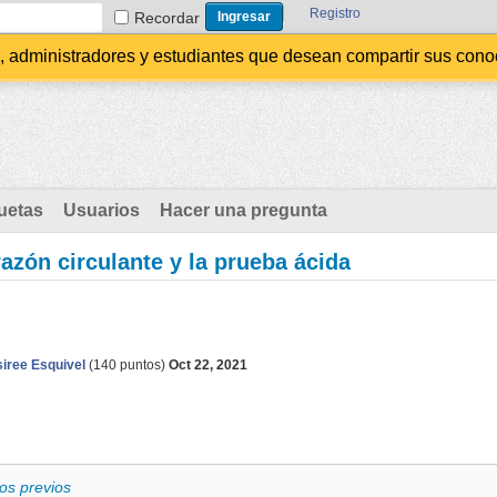
Registro
Recordar
administradores y estudiantes que desean compartir sus conocim
uetas
Usuarios
Hacer una pregunta
razón circulante y la prueba ácida
iree Esquivel
(
140
puntos)
Oct 22, 2021
os previos