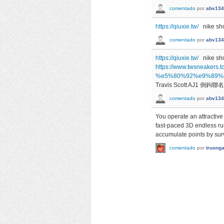
comentado
por
abv134
https://qiuxie.tw/
nike sh
comentado
por
abv134
https://qiuxie.tw/
nike sh
https://www.twsneakers.to
%e5%80%92%e9%89%
Travis Scott AJ1 倒鉤
comentado
por
abv134
You operate an attractive 
fast-paced 3D endless r
accumulate points by surv
comentado
por
truong