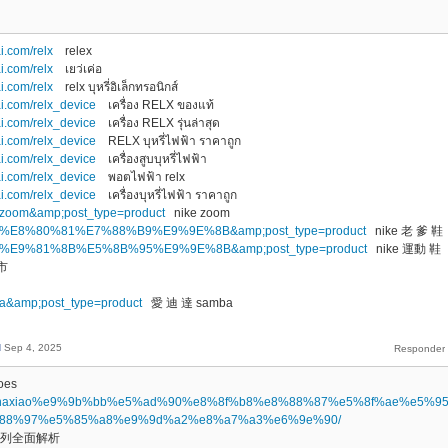
i.com/relx
relex
i.com/relx
เยว่เค่อ
i.com/relx
relx บุหรี่อิเล็กทรอนิกส์
ai.com/relx_device
เครื่อง RELX ของแท้
ai.com/relx_device
เครื่อง RELX รุ่นล่าสุด
ai.com/relx_device
RELX บุหรี่ไฟฟ้า ราคาถูก
ai.com/relx_device
เครื่องสูบบุหรี่ไฟฟ้า
ai.com/relx_device
พอตไฟฟ้า relx
ai.com/relx_device
เครื่องบุหรี่ไฟฟ้า ราคาถูก
ke+zoom&amp;post_type=product
nike zoom
=nike+%E8%80%81%E7%88%B9%E9%9E%8B&amp;post_type=product
nike 老 爹 鞋
=nike+%E9%81%8B%E5%8B%95%E9%9E%8B&amp;post_type=product
nike 運動 鞋
市
mba&amp;post_type=product
愛 迪 達 samba
d
Sep 4, 2025
oes
.top/shaxiao%e9%9b%bb%e5%ad%90%e8%8f%b8%e8%88%87%e5%8f%ae%e5%9
88%97%e5%85%a8%e9%9d%a2%e8%a7%a3%e6%9e%90/
系列全面解析