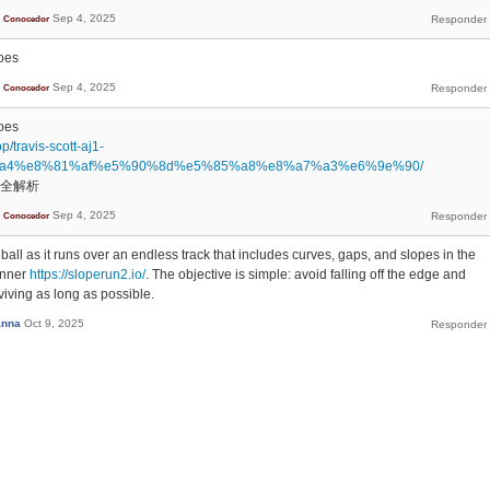
Sep 4, 2025
Conocedor
oes
Sep 4, 2025
Conocedor
oes
p/travis-scott-aj1-
a4%e8%81%af%e5%90%8d%e5%85%a8%e8%a7%a3%e6%9e%90/
聯名全解析
Sep 4, 2025
Conocedor
ball as it runs over an endless track that includes curves, gaps, and slopes in the
unner
https://sloperun2.io/
. The objective is simple: avoid falling off the edge and
iving as long as possible.
anna
Oct 9, 2025