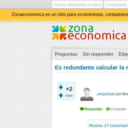
Zonaeconomica es un sitio para economistas, contadores, 
Preguntas
Sin responder
Etiq
Es redundante calcular la 
+2
preguntado
por
Des
votos
Mostrar 17 comentari