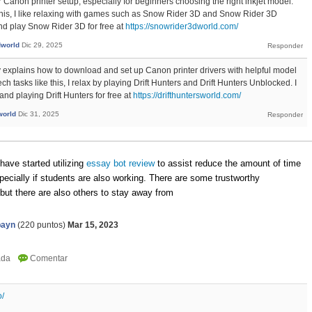
 Canon printer setup, especially for beginners choosing the right inkjet model.
ke this, I like relaxing with games such as Snow Rider 3D and Snow Rider 3D
d play Snow Rider 3D for free at
https://snowrider3dworld.com/
dworld
Dic 29, 2025
rly explains how to download and set up Canon printer drivers with helpful model
ch tasks like this, I relax by playing Drift Hunters and Drift Hunters Unblocked. I
d playing Drift Hunters for free at
https://drifthuntersworld.com/
world
Dic 31, 2025
ave started utilizing
essay bot review
to assist reduce the amount of time
ecially if students are also working. There are some trustworthy
but there are also others to stay away from
payn
(
220
puntos)
Mar 15, 2023
o/