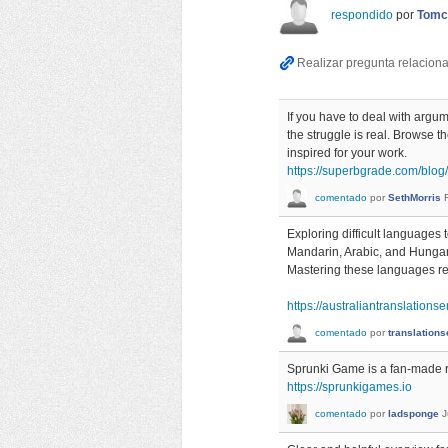
respondido
por
Tomc
If you have to deal with argu
the struggle is real. Browse t
inspired for your work.
https://superbgrade.com/blo
comentado
por
SethMorris
Exploring difficult languages
Mandarin, Arabic, and Hungari
Mastering these languages req
https://australiantranslation
comentado
por
translations
Sprunki Game is a fan-made rh
https://sprunkigames.io
comentado
por
ladsponge
J