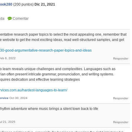
ook280
(
200
puntos)
Dic 21, 2021
mentative research paper topics to select the most appealing one, remember that
he website to get the most exciting ideas, read well-structured samples, and get
g/30-good-argumentative-research-paper-topics-and-ideas
Feb 6, 2022
 to learn reveals unique challenges and complexities. Languages such as
an often present intricate grammar, pronunciation, and writing systems.
uires dedication and effective learning strategies
services.com.au/hardest-languages-to-learn/
ervice
Oct 30, 2024
ythm adventure where music brings a silent town back to life
ul 21, 2025