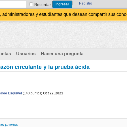
Registro
Recordar
administradores y estudiantes que desean compartir sus conocim
uetas
Usuarios
Hacer una pregunta
razón circulante y la prueba ácida
iree Esquivel
(
140
puntos)
Oct 22, 2021
os previos