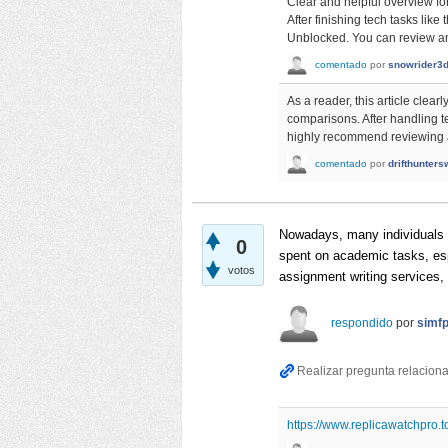
Clear and helpful overview for
After finishing tech tasks li
Unblocked. You can review an
comentado
por
snowrider3
As a reader, this article clea
comparisons. After handling te
highly recommend reviewing an
comentado
por
drifthunters
Nowadays, many individuals h
0
spent on academic tasks, esp
votos
assignment writing services, 
respondido
por
simf
https://www.replicawatchpro.t