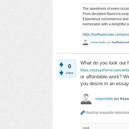
The sweetness of every occas
From decadent flavors to exqu
Experience convenience and jo
memorable with a delightful 
https://luvflowercake.com/pr
comentado
por
luvflowerca
What do you look out 
0
https://essaysforme.com/write
votos
or affordable work? We
you desire in an essay
respondido
por
frey
cool