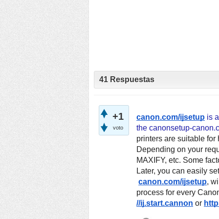
41
Respuestas
+1
canon.com/ijsetup
 is 
the canonsetup-canon.co
voto
printers are suitable fo
Depending on your requi
MAXIFY, etc. Some factor
Later, you can easily se
canon.com/ijsetup
, w
process for every Canon
//ij.start.cannon
 or
http