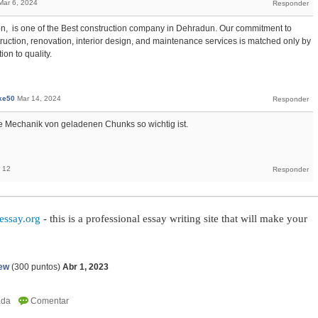
Mar 6, 2024
, is one of the Best construction company in Dehradun. Our commitment to
truction, renovation, interior design, and maintenance services is matched only by
ion to quality.
ke50
Mar 14, 2024
ie Mechanik von geladenen Chunks so wichtig ist.
 12
essay.org
- this is a professional essay writing site that will make your
ew
(
300
puntos)
Abr 1, 2023