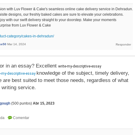
ion with Luv Flower & Cake's seamless online cake delivery service in Dehradun.
isite designs, our freshly baked cakes are sure to elevate your celebrations.
y with our swift delivery straight to your doorstep. Make your moments
surprise from Luv Flower & Cake
oduct-category/cakes-in-dehradun/
ke50
Mar 14, 2024
for in an essay? Excellent
write-my-descriptive-essay 
knowledge of the subject, timely delivery,
-my-descriptive-essay
 are best suited to meet those needs, regardless of what
 writing service.
agough
(
500
puntos)
Abr 15, 2023