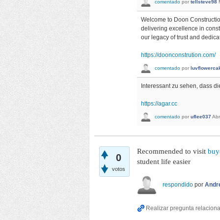
comentado
por
tellsteve98
Welcome to Doon Construction
delivering excellence in cons
our legacy of trust and dedicat
https://doonconstrution.com/
comentado
por
luvflowerca
Interessant zu sehen, dass d
https://agar.cc
comentado
por
uflee037
Abr
Recommended to visit
buy
0
student life easier
votos
respondido
por
Andr