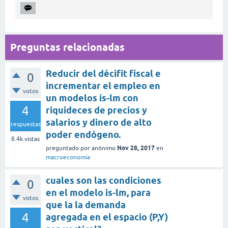
Preguntas relacionadas
Reducir del décifit fiscal e
0
incrementar el empleo en
votos
un modelos is-lm con
4
riquideces de precios y
salarios y dinero de alto
respuestas
poder endógeno.
6.4k
vistas
Nov 28, 2017
preguntado
por
anónimo
en
macroeconomía
cuales son las condiciones
0
en el modelo is-lm, para
votos
que la la demanda
4
agregada en el espacio (P,Y)