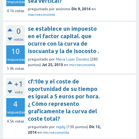
sea vertical?
respuestas
Dic 9, 2014
preguntado
por
anónimo
en
4.1k
vistas
macroeconomía
se establece un impuesto
0
en el factor capital. que
votos
ocurre con la curva de
10
isocuanta y la de isocosto .
preguntado
por
Maria Lujan Davalos
(
280
respuestas
Jul 25, 2013
puntos)
en
microeconomía
5.9k
vistas
cf:10e y el coste de
+1
oportunidad de su tiempo
voto
es igual a 5 euros por hora.
4
¿ Cómo represento
graficamente la curva del
respuestas
coste total?
4.5k
vistas
Dic 12,
preguntado
por
mgdg
(
130
puntos)
2014
en
microeconomía