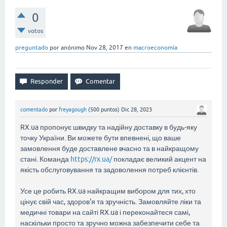
0
votos
preguntado
por
anónimo
Nov 28, 2017
en
macroeconomía
comentado
por
freyagough
(
500
puntos)
Dic 28, 2023
RX.ua пропонує швидку та надійну доставку в будь-яку
точку України. Ви можете бути впевнені, що ваше
замовлення буде доставлене вчасно та в найкращому
стані. Команда
https://rx.ua/
покладає великий акцент на
якість обслуговування та задоволення потреб клієнтів.
Усе це робить RX.ua найкращим вибором для тих, хто
цінує свій час, здоров'я та зручність. Замовляйте ліки та
медичні товари на сайті RX.ua і переконайтеся самі,
наскільки просто та зручно можна забезпечити себе та