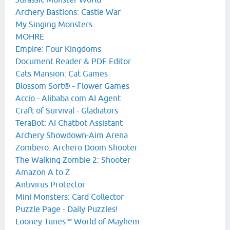
Archery Bastions: Castle War
My Singing Monsters
MOHRE
Empire: Four Kingdoms
Document Reader & PDF Editor
Cats Mansion: Cat Games
Blossom Sort® - Flower Games
Accio - Alibaba.com AI Agent
Craft of Survival - Gladiators
TeraBot: AI Chatbot Assistant
Archery Showdown-Aim Arena
Zombero: Archero Doom Shooter
The Walking Zombie 2: Shooter
Amazon A to Z
Antivirus Protector
Mini Monsters: Card Collector
Puzzle Page - Daily Puzzles!
Looney Tunes™ World of Mayhem