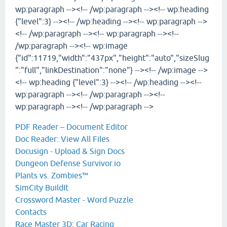
wp:paragraph --><!-- /wp:paragraph --><!-- wp:heading
{"level":3} --><!-- /wp:heading --><!-- wp:paragraph -->
<!-- /wp:paragraph --><!-- wp:paragraph --><!--
/wp:paragraph --><!-- wp:image
{"id":11719,"width":"437px","height":"auto","sizeSlug
":"full","linkDestination":"none"} --><!-- /wp:image -->
<!-- wp:heading {"level":3} --><!-- /wp:heading --><!--
wp:paragraph --><!-- /wp:paragraph --><!--
wp:paragraph --><!-- /wp:paragraph -->
PDF Reader – Document Editor
Doc Reader: View All Files
Docusign - Upload & Sign Docs
Dungeon Defense Survivor.io
Plants vs. Zombies™
SimCity BuildIt
Crossword Master - Word Puzzle
Contacts
Race Master 3D: Car Racing