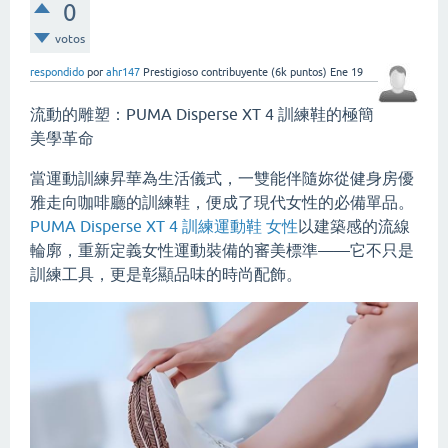
0
votos
respondido
por
ahr147
Prestigioso contribuyente
(
6k
puntos)
Ene 19
流動的雕塑：PUMA Disperse XT 4 訓練鞋的極簡
美學革命
當運動訓練昇華為生活儀式，一雙能伴隨妳從健身房優
雅走向咖啡廳的訓練鞋，便成了現代女性的必備單品。
PUMA Disperse XT 4 訓練運動鞋 女性
以建築感的流線
輪廓，重新定義女性運動裝備的審美標準——它不只是
訓練工具，更是彰顯品味的時尚配飾。