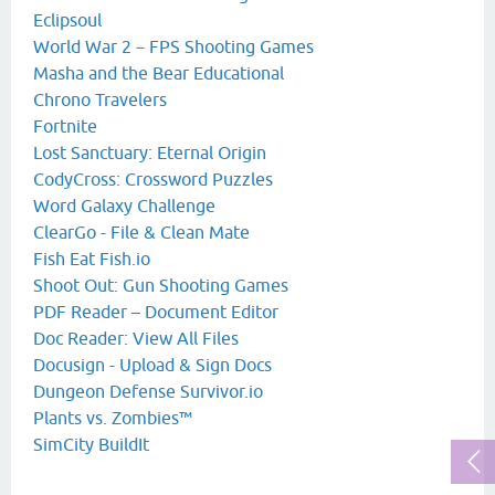
Eclipsoul
World War 2－FPS Shooting Games
Masha and the Bear Educational
Chrono Travelers
Fortnite
Lost Sanctuary: Eternal Origin
CodyCross: Crossword Puzzles
Word Galaxy Challenge
ClearGo - File & Clean Mate
Fish Eat Fish.io
Shoot Out: Gun Shooting Games
PDF Reader – Document Editor
Doc Reader: View All Files
Docusign - Upload & Sign Docs
Dungeon Defense Survivor.io
Plants vs. Zombies™
SimCity BuildIt