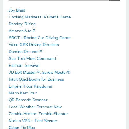
Joy Blast
Cooking Madness: A Chef's Game
Destiny: Rising
Amazon A to Z
SRGT－Racing Car Driving Game
Voice GPS Driving Direction
Domino Dreams™
Star Trek Fleet Command
Palmon: Survival
3D Bolt Master™: Screw Master®
Intuit QuickBooks for Business
Empire: Four Kingdoms
Mario Kart Tour
QR Barcode Scanner
Local Weather Forecast Now
Zombie Harbor: Zombie Shooter
Norton VPN – Fast Secure
Clean Fix Plus