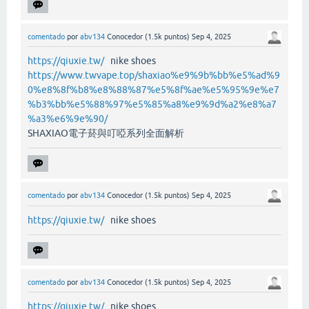
comentado
por
abv134
Conocedor
(
1.5k
puntos)
Sep 4, 2025
https://qiuxie.tw/
nike shoes
https://www.twvape.top/shaxiao%e9%9b%bb%e5%ad%9
0%e8%8f%b8%e8%88%87%e5%8f%ae%e5%95%9e%e7
%b3%bb%e5%88%97%e5%85%a8%e9%9d%a2%e8%a7
%a3%e6%9e%90/
SHAXIAO電子菸與叮啞系列全面解析
comentado
por
abv134
Conocedor
(
1.5k
puntos)
Sep 4, 2025
https://qiuxie.tw/
nike shoes
comentado
por
abv134
Conocedor
(
1.5k
puntos)
Sep 4, 2025
https://qiuxie.tw/
nike shoes