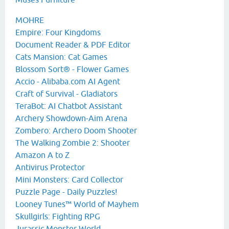
MOHRE
Empire: Four Kingdoms
Document Reader & PDF Editor
Cats Mansion: Cat Games
Blossom Sort® - Flower Games
Accio - Alibaba.com AI Agent
Craft of Survival - Gladiators
TeraBot: AI Chatbot Assistant
Archery Showdown-Aim Arena
Zombero: Archero Doom Shooter
The Walking Zombie 2: Shooter
Amazon A to Z
Antivirus Protector
Mini Monsters: Card Collector
Puzzle Page - Daily Puzzles!
Looney Tunes™ World of Mayhem
Skullgirls: Fighting RPG
Jurassic Monster World