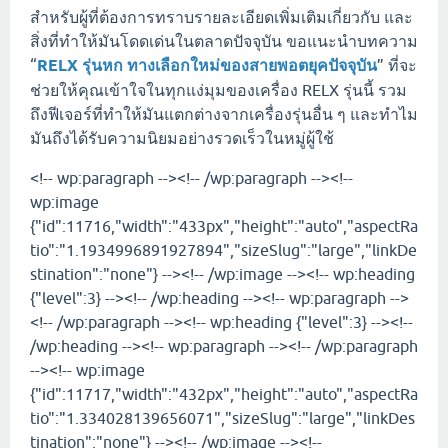
สำหรับผู้ที่ต้องการทราบรายละเอียดเพิ่มเติมเกี่ยวกับ และ
สิ่งที่ทำให้มันโดดเด่นในตลาดปัจจุบัน ขอแนะนำบทความ
“
RELX รุ่นหก ทางเลือกใหม่ของสายพอตยุคปัจจุบัน
” ที่จะ
ช่วยให้คุณเข้าใจในทุกแง่มุมของเครื่อง RELX รุ่นนี้ รวม
ถึงฟีเจอร์ที่ทำให้มันแตกต่างจากเครื่องรุ่นอื่น ๆ และทำไม
มันถึงได้รับความนิยมอย่างรวดเร็วในหมู่ผู้ใช้
<!-- wp:paragraph --><!-- /wp:paragraph --><!--
wp:image
{"id":11716,"width":"433px","height":"auto","aspectRa
tio":"1.1934996891927894","sizeSlug":"large","linkDe
stination":"none"} --><!-- /wp:image --><!-- wp:heading
{"level":3} --><!-- /wp:heading --><!-- wp:paragraph -->
<!-- /wp:paragraph --><!-- wp:heading {"level":3} --><!--
/wp:heading --><!-- wp:paragraph --><!-- /wp:paragraph
--><!-- wp:image
{"id":11717,"width":"432px","height":"auto","aspectRa
tio":"1.334028139656071","sizeSlug":"large","linkDes
tination":"none"} --><!-- /wp:image --><!--