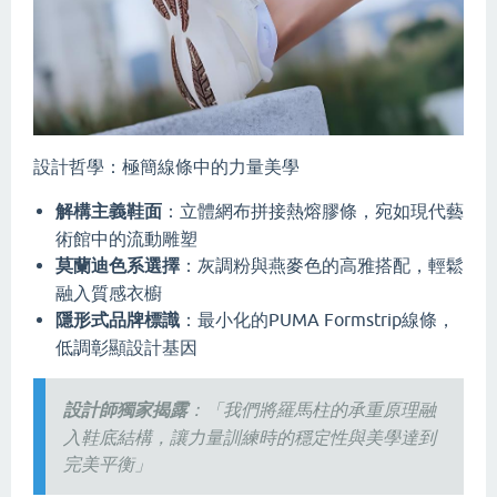
設計哲學：極簡線條中的力量美學
解構主義鞋面
：立體網布拼接熱熔膠條，宛如現代藝
術館中的流動雕塑
莫蘭迪色系選擇
：灰調粉與燕麥色的高雅搭配，輕鬆
融入質感衣櫥
隱形式品牌標識
：最小化的PUMA Formstrip線條，
低調彰顯設計基因
設計師獨家揭露
：「我們將羅馬柱的承重原理融
入鞋底結構，讓力量訓練時的穩定性與美學達到
完美平衡」