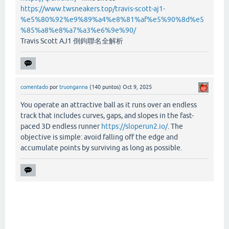
https://www.twsneakers.top/travis-scott-aj1-
%e5%80%92%e9%89%a4%e8%81%af%e5%90%8d%e5
%85%a8%e8%a7%a3%e6%9e%90/
Travis Scott AJ1 倒鉤聯名全解析
comentado
por
truonganna
(
140
puntos)
Oct 9, 2025
You operate an attractive ball as it runs over an endless
track that includes curves, gaps, and slopes in the fast-
paced 3D endless runner
https://sloperun2.io/
. The
objective is simple: avoid falling off the edge and
accumulate points by surviving as long as possible.