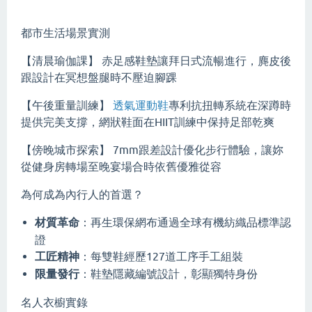
都市生活場景實測
【清晨瑜伽課】 赤足感鞋墊讓拜日式流暢進行，麂皮後
跟設計在冥想盤腿時不壓迫腳踝
【午後重量訓練】
透氣運動鞋
專利抗扭轉系統在深蹲時
提供完美支撐，網狀鞋面在HIIT訓練中保持足部乾爽
【傍晚城市探索】 7mm跟差設計優化步行體驗，讓妳
從健身房轉場至晚宴場合時依舊優雅從容
為何成為內行人的首選？
材質革命
：再生環保網布通過全球有機紡織品標準認
證
工匠精神
：每雙鞋經歷127道工序手工組裝
限量發行
：鞋墊隱藏編號設計，彰顯獨特身份
名人衣櫥實錄