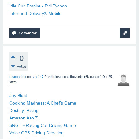
Idle Cult Empire - Evil Tycoon
Informed Delivery® Mobile
0
votos
respondido
por
ahr147
Prestigioso contribuyente
(
6k
puntos)
Dic 25,
2025
Joy Blast
Cooking Madness: A Chef's Game
Destiny: Rising
Amazon A to Z
SRGT－Racing Car Driving Game
Voice GPS Driving Direction