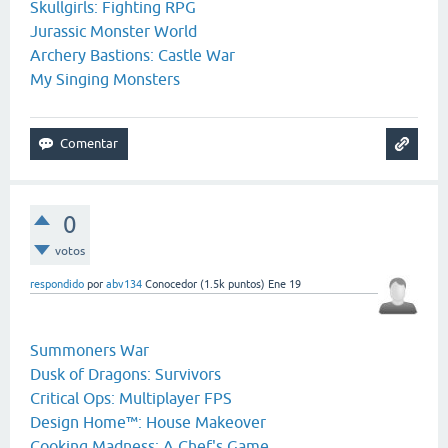
Skullgirls: Fighting RPG
Jurassic Monster World
Archery Bastions: Castle War
My Singing Monsters
0
votos
respondido
por
abv134
Conocedor
(
1.5k
puntos)
Ene 19
Summoners War
Dusk of Dragons: Survivors
Critical Ops: Multiplayer FPS
Design Home™: House Makeover
Cooking Madness: A Chef's Game