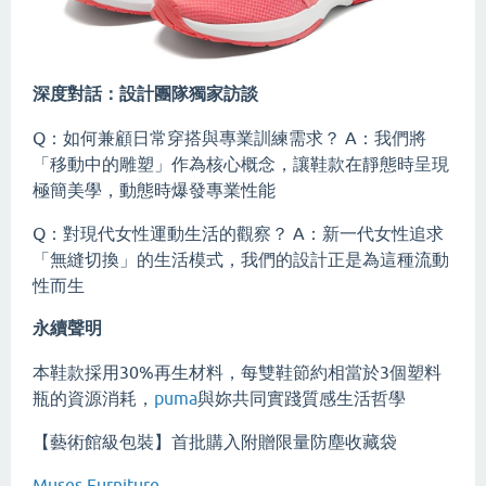
深度對話：設計團隊獨家訪談
Q：如何兼顧日常穿搭與專業訓練需求？ A：我們將
「移動中的雕塑」作為核心概念，讓鞋款在靜態時呈現
極簡美學，動態時爆發專業性能
Q：對現代女性運動生活的觀察？ A：新一代女性追求
「無縫切換」的生活模式，我們的設計正是為這種流動
性而生
永續聲明
本鞋款採用30%再生材料，每雙鞋節約相當於3個塑料
瓶的資源消耗，
puma
與妳共同實踐質感生活哲學
【藝術館級包裝】首批購入附贈限量防塵收藏袋
Muses Furniture