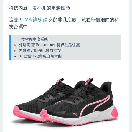
科技內涵：看不見的卓越性能
這雙
PUMA 訓練鞋 女
的非凡之處，藏在每個細節的科
技密碼中：
 ∥ 雙密度中底系統 ∥

▸ 外層高回彈PROFOAM 提供跳躍保護

▸ 內側穩定區強化側向支撐

▸ 3D立體溝槽實現自然彎曲