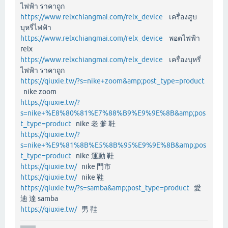
ไฟฟ้า ราคาถูก
https://www.relxchiangmai.com/relx_device
เครื่องสูบ
บุหรี่ไฟฟ้า
https://www.relxchiangmai.com/relx_device
พอตไฟฟ้า
relx
https://www.relxchiangmai.com/relx_device
เครื่องบุหรี่
ไฟฟ้า ราคาถูก
https://qiuxie.tw/?s=nike+zoom&amp;post_type=product
nike zoom
https://qiuxie.tw/?
s=nike+%E8%80%81%E7%88%B9%E9%9E%8B&amp;pos
t_type=product
nike 老 爹 鞋
https://qiuxie.tw/?
s=nike+%E9%81%8B%E5%8B%95%E9%9E%8B&amp;pos
t_type=product
nike 運動 鞋
https://qiuxie.tw/
nike 門市
https://qiuxie.tw/
nike 鞋
https://qiuxie.tw/?s=samba&amp;post_type=product
愛
迪 達 samba
https://qiuxie.tw/
男 鞋