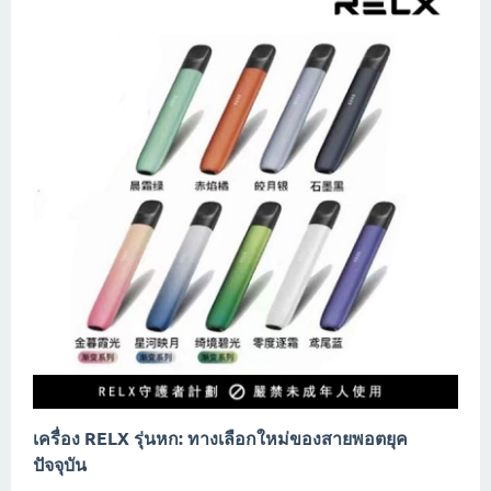
เครื่อง RELX รุ่นหก: ทางเลือกใหม่ของสายพอตยุค
ปัจจุบัน