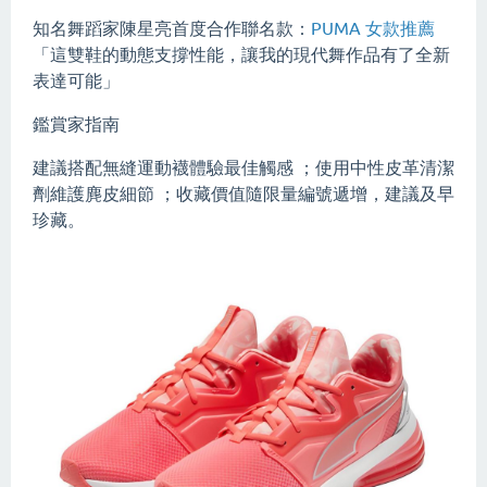
知名舞蹈家陳星亮首度合作聯名款：
PUMA 女款推薦
「這雙鞋的動態支撐性能，讓我的現代舞作品有了全新
表達可能」
鑑賞家指南
建議搭配無縫運動襪體驗最佳觸感 ；使用中性皮革清潔
劑維護麂皮細節 ；收藏價值隨限量編號遞增，建議及早
珍藏。