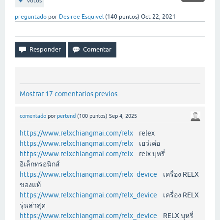
votos
preguntado
por
Desiree Esquivel
(
140
puntos)
Oct 22, 2021
Mostrar 17 comentarios previos
comentado
por
pertend
(
100
puntos)
Sep 4, 2025
https://www.relxchiangmai.com/relx
relex
https://www.relxchiangmai.com/relx
เยว่เค่อ
https://www.relxchiangmai.com/relx
relx บุหรี่
อิเล็กทรอนิกส์
https://www.relxchiangmai.com/relx_device
เครื่อง RELX
ของแท้
https://www.relxchiangmai.com/relx_device
เครื่อง RELX
รุ่นล่าสุด
https://www.relxchiangmai.com/relx_device
RELX บุหรี่