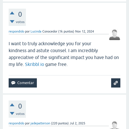
0
votos
respondido
por
Lucinda
Conocedor
(
1k
puntos)
Nov 12, 2024
I want to truly acknowledge you for your
kindness and astute counsel. I am incredibly
appreciative of the significant impact you have had on
my life.
Skribbl io
game free.
0
votos
respondido
por
jadepatterson
(
220
puntos)
Jul 2, 2025