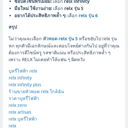
ชอบดีไซน์พรีเมียม:
เลือก
relx infinity
มือใหม่ ใช้งานง่าย:
เลือก
relx รุ่น 5
อยากได้ประสิทธิภาพล้ำ ๆ:
เลือก
relx รุ่น 6
สรุป
ไม่ว่าคุณจะเลือก
หัวพอด relx รุ่น 5
หรือขยับไป relx รุ่น
หก ทุกตัวมีเอกลักษณ์และตอบโจทย์ต่างกันไป อยู่ที่ว่าคุณ
ต้องการดีไซน์หรู รสชาติแน่น หรือประสิทธิภาพล้ำ ๆ
เพราะ RELX ไม่เคยทำให้แฟน ๆ ผิดหวัง
บุหรี่ไฟฟ้า relx
relx infinity
relx infinity plus
ร้านขายหัวพอต relx ใกล้ฉัน
ราคาบุหรี่ไฟฟ้า
relx zero
relx artisan
relx บุหรี่ไฟฟ้า
relx