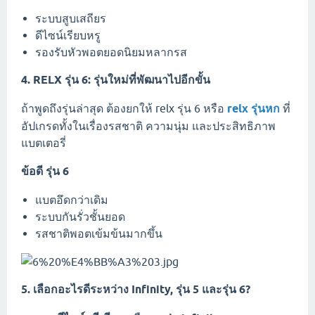
ระบบสูบเสถียร
ดีไซน์เรียบหรู
รองรับหัวพอตยอดนิยมหลากรส
4. RELX รุ่น 6: รุ่นใหม่ที่พัฒนาไปอีกขั้น
ถ้าพูดถึงรุ่นล่าสุด ต้องยกให้ relx รุ่น 6 หรือ
relx รุ่นหก
ที่
อัปเกรดทั้งในเรื่องรสชาติ ความนุ่ม และประสิทธิภาพ
แบตเตอรี่
ข้อดี รุ่น 6
แบตอึดกว่าเดิม
ระบบกันรั่วชั้นยอด
รสชาติพอตเข้มข้นมากขึ้น
5. เลือกอะไรดีระหว่าง Infinity, รุ่น 5 และรุ่น 6?