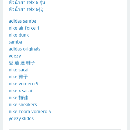
หัวน้ำยา relx 6 รุ่น
หัวน้ำยา relx 6代
adidas samba
nike air force 1
nike dunk
samba
adidas originals
yeezy
愛 迪 達 鞋子
nike sacai
nike 鞋子
nike vomero 5
nike x sacai
nike 拖鞋
nike sneakers
nike zoom vomero 5
yeezy slides