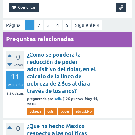
Página:
1
2
3
4
5
Siguiente »
Preguntas relacionadas
¿Como se pondera la
0
reducción de poder
votos
adquisitivo del dolar, en el
11
calculo de la linea de
pobreza de 2 $us al día a
respuestas
través de los años?
9.9k
vistas
May 16,
preguntado
por
kolla
(
120
puntos)
2018
pobreza
dolar
poder
adqiositivo
¿Que ha hecho Mexico
0
respecto a las politicas