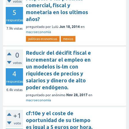
votos
comercial, fiscal y
5
monetaria en los ultimos
años?
respuestas
Jun 18, 2014
preguntado
por
Lulú
en
7.9k
vistas
macroeconomía
politicas-economicas
mexico
Reducir del décifit fiscal e
0
incrementar el empleo en
votos
un modelos is-lm con
4
riquideces de precios y
salarios y dinero de alto
respuestas
poder endógeno.
6.4k
vistas
Nov 28, 2017
preguntado
por
anónimo
en
macroeconomía
cf:10e y el coste de
+1
oportunidad de su tiempo
voto
es igual a 5 euros por hora.