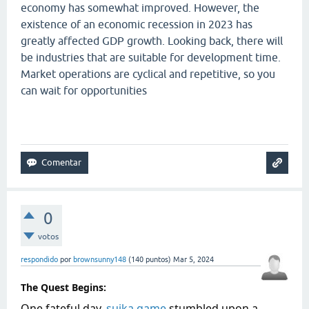
economy has somewhat improved. However, the
existence of an economic recession in 2023 has
greatly affected GDP growth. Looking back, there will
be industries that are suitable for development time.
Market operations are cyclical and repetitive, so you
can wait for opportunities
geometry dash lite
0
votos
respondido
por
brownsunny148
(
140
puntos)
Mar 5, 2024
The Quest Begins:
One fateful day,
suika game
stumbled upon a