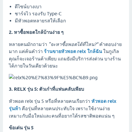
ดีไซน์บางเบา
ชาร์จไว รองรับ Type-C
มีหัวพอตหลายรสให้เลือก
2. หาซื้อพอตใกล้บ้านง่าย ๆ
หลายคนมักถามว่า
“จะหาซื้อพอตได้ที่ไหน?”
คำตอบง่าย
มาก แค่ค้นคำว่า
ร้านขายหัวพอต relx ใกล้ฉัน
ในกูเกิล
คุณก็จะเจอร้านค้าเพียบ แถมยังมีบริการส่งด่วน บางร้าน
ได้ภายในวันเดียวด้วยนะ
3. RELX รุ่น 5: ตัวเก๋าที่แฟนคลับเพียบ
หัวพอด relx รุ่น 5 หรือที่หลายคนเรียกว่า
หัวพอด relx
รุ่นห้า
คือรุ่นที่หลายคนประทับใจ เพราะใช้งานง่าย
เหมาะกับมือใหม่และคนที่อยากได้รสชาติพอตแน่น ๆ
ข้อเด่น รุ่น 5