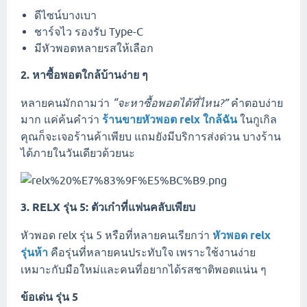
ดีไซน์บางเบา
ชาร์จไว รองรับ Type-C
มีหัวพอตหลายรสให้เลือก
2. หาซื้อพอตใกล้บ้านง่าย ๆ
หลายคนมักถามว่า
“จะหาซื้อพอตได้ที่ไหน?”
คำตอบง่าย
มาก แค่ค้นคำว่า
ร้านขายหัวพอต relx ใกล้ฉัน
ในกูเกิล
คุณก็จะเจอร้านค้าเพียบ แถมยังมีบริการส่งด่วน บางร้าน
ได้ภายในวันเดียวด้วยนะ
3. RELX รุ่น 5: ตัวเก๋าที่แฟนคลับเพียบ
หัวพอด relx รุ่น 5 หรือที่หลายคนเรียกว่า
หัวพอด relx
รุ่นห้า
คือรุ่นที่หลายคนประทับใจ เพราะใช้งานง่าย
เหมาะกับมือใหม่และคนที่อยากได้รสชาติพอตแน่น ๆ
ข้อเด่น รุ่น 5