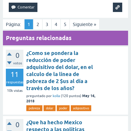
Página:
1
2
3
4
5
Siguiente »
Preguntas relacionadas
¿Como se pondera la
0
reducción de poder
votos
adquisitivo del dolar, en el
11
calculo de la linea de
pobreza de 2 $us al día a
respuestas
través de los años?
10k
vistas
May 16,
preguntado
por
kolla
(
120
puntos)
2018
pobreza
dolar
poder
adqiositivo
¿Que ha hecho Mexico
0
respecto a las politicas