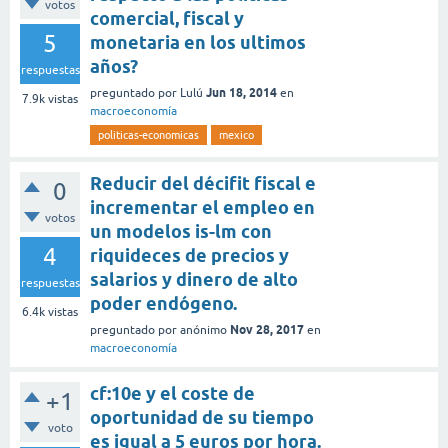
votos
comercial, fiscal y
5
monetaria en los ultimos
años?
respuestas
Jun 18, 2014
preguntado
por
Lulú
en
7.9k
vistas
macroeconomía
politicas-economicas
mexico
Reducir del décifit fiscal e
0
incrementar el empleo en
votos
un modelos is-lm con
4
riquideces de precios y
salarios y dinero de alto
respuestas
poder endógeno.
6.4k
vistas
Nov 28, 2017
preguntado
por
anónimo
en
macroeconomía
cf:10e y el coste de
+1
oportunidad de su tiempo
voto
es igual a 5 euros por hora.