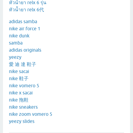
หัวน้ำยา relx 6 รุ่น
หัวน้ำยา relx 6代
adidas samba
nike air force 1
nike dunk
samba
adidas originals
yeezy
愛 迪 達 鞋子
nike sacai
nike 鞋子
nike vomero 5
nike x sacai
nike 拖鞋
nike sneakers
nike zoom vomero 5
yeezy slides