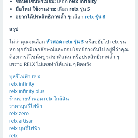
ชอบดีไซน์พรีเมียม:
เลือก
relx infinity
มือใหม่ ใช้งานง่าย:
เลือก
relx รุ่น 5
อยากได้ประสิทธิภาพล้ำ ๆ:
เลือก
relx รุ่น 6
สรุป
ไม่ว่าคุณจะเลือก
หัวพอด relx รุ่น 5
หรือขยับไป relx รุ่น
หก ทุกตัวมีเอกลักษณ์และตอบโจทย์ต่างกันไป อยู่ที่ว่าคุณ
ต้องการดีไซน์หรู รสชาติแน่น หรือประสิทธิภาพล้ำ ๆ
เพราะ RELX ไม่เคยทำให้แฟน ๆ ผิดหวัง
บุหรี่ไฟฟ้า relx
relx infinity
relx infinity plus
ร้านขายหัวพอต relx ใกล้ฉัน
ราคาบุหรี่ไฟฟ้า
relx zero
relx artisan
relx บุหรี่ไฟฟ้า
relx