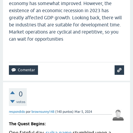
economy has somewhat improved. However, the
existence of an economic recession in 2023 has
greatly affected GDP growth. Looking back, there will
be industries that are suitable for development time.
Market operations are cyclical and repetitive, so you
can wait for opportunities
geometry dash lite
0
votos
respondido
por
brownsunny148
(
140
puntos)
Mar 5, 2024
The Quest Begins:
One fateful day,
suika game
stumbled upon a