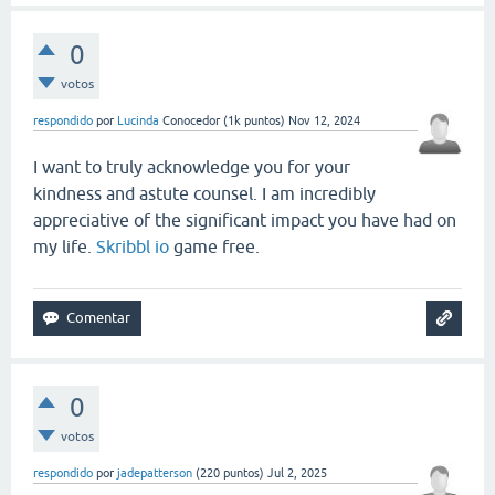
0
votos
respondido
por
Lucinda
Conocedor
(
1k
puntos)
Nov 12, 2024
I want to truly acknowledge you for your
kindness and astute counsel. I am incredibly
appreciative of the significant impact you have had on
my life.
Skribbl io
game free.
0
votos
respondido
por
jadepatterson
(
220
puntos)
Jul 2, 2025