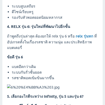
ระบบสูบเสถียร
ดีไซน์เรียบหรู
รองรับหัวพอตยอดนิยมหลากรส
4. RELX รุ่น 6: รุ่นใหม่ที่พัฒนาไปอีกขั้น
ถ้าพูดถึงรุ่นล่าสุด ต้องยกให้ relx รุ่น 6 หรือ
relx รุ่นหก
ที่
อัปเกรดทั้งในเรื่องรสชาติ ความนุ่ม และประสิทธิภาพ
แบตเตอรี่
ข้อดี รุ่น 6
แบตอึดกว่าเดิม
ระบบกันรั่วชั้นยอด
รสชาติพอตเข้มข้นมากขึ้น
5. เลือกอะไรดีระหว่าง Infinity, รุ่น 5 และรุ่น 6?