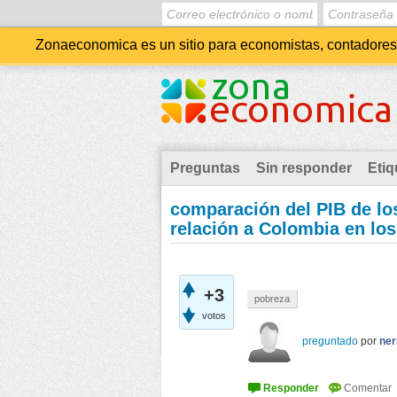
Zonaeconomica es un sitio para economistas, contadores, 
Preguntas
Sin responder
Etiq
comparación del PIB de lo
relación a Colombia en los
+3
pobreza
votos
preguntado
por
ner