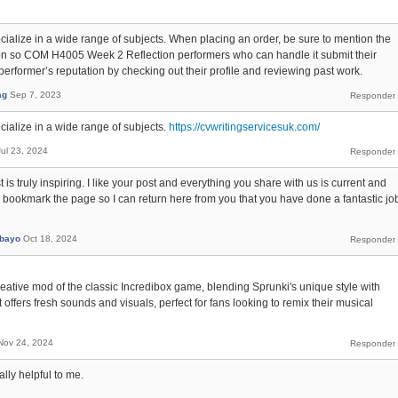
pecialize in a wide range of subjects. When placing an order, be sure to mention the
tion so COM H4005 Week 2 Reflection performers who can handle it submit their
performer’s reputation by checking out their profile and reviewing past work.
ag
Sep 7, 2023
ecialize in a wide range of subjects.
https://cvwritingservicesuk.com/
Jul 23, 2024
t is truly inspiring. I like your post and everything you share with us is current and
to bookmark the page so I can return here from you that you have done a fantastic jo
rbayo
Oct 18, 2024
reative mod of the classic Incredibox game, blending Sprunki's unique style with
t offers fresh sounds and visuals, perfect for fans looking to remix their musical
Nov 24, 2024
ally helpful to me.