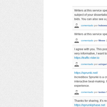
Writers at this service s
subject of your disserta
bids. You can also see a 
comentado
por
hobow
Writers at this service sp
comentado
por
Wewe
I agree with you. This pos
very informative, I want 
https://traffic-rider.io
comentado
por
azizga
https://sprunki.net/
Incredibox Sprunki is a c
interactive beat-making. I
experience.
comentado
por
taotao
Thanks for sharing, It’s re
https://sprunkiphase.net