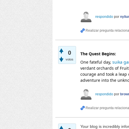
respondido
por
nyli
0
The Quest Begins:
votos
One fateful day,
suika g
verdant orchards of Frui
courage and took a leap 
adventure into the unkn
respondido
por
brow
Your blog is incredibly inf