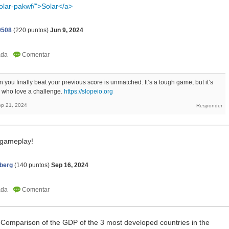
olar-pakwf/">Solar</a>
0508
(
220
puntos)
Jun 9, 2024
 you finally beat your previous score is unmatched. It’s a tough game, but it’s
e who love a challenge.
https://slopeio.org
p 21, 2024
 gameplay!
yberg
(
140
puntos)
Sep 16, 2024
e Comparison of the GDP of the 3 most developed countries in the