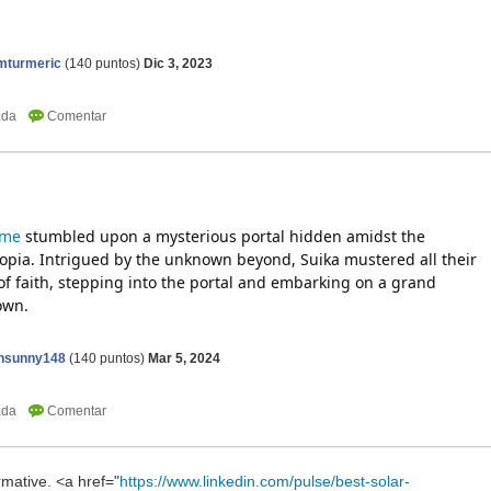
geometry dash lite
umturmeric
(
140
puntos)
Dic 3, 2023
ame
stumbled upon a mysterious portal hidden amidst the
topia. Intrigued by the unknown beyond, Suika mustered all their
of faith, stepping into the portal and embarking on a grand
own.
nsunny148
(
140
puntos)
Mar 5, 2024
ormative. <a href="
https://www.linkedin.com/pulse/best-solar-