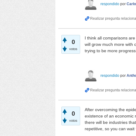
respondido
por
Carl
I think all comparisons ar
0
will grow much more with o
votos
trying to be more progress
respondido
por
Anth
After overcoming the epi
0
existence of an economic 
votos
there will be industries th
repetitive, so you can wait