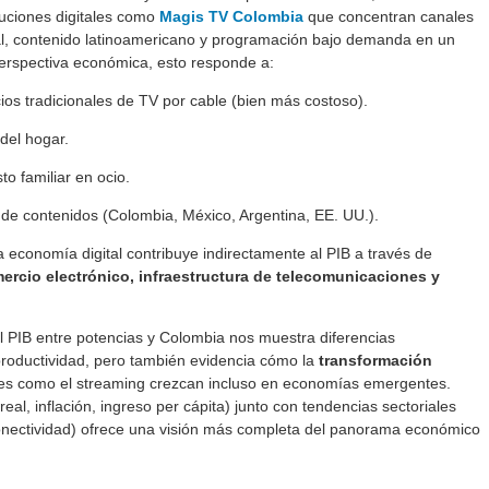
uciones digitales como
Magis TV Colombia
que concentran canales
onal, contenido latinoamericano y programación bajo demanda en un
perspectiva económica, esto responde a:
cios tradicionales de TV por cable (bien más costoso).
 del hogar.
to familiar en ocio.
 de contenidos (Colombia, México, Argentina, EE. UU.).
a economía digital contribuye indirectamente al PIB a través de
ercio electrónico, infraestructura de telecomunicaciones y
l PIB entre potencias y Colombia nos muestra diferencias
productividad, pero también evidencia cómo la
transformación
es como el streaming crezcan incluso en economías emergentes.
eal, inflación, ingreso per cápita) junto con tendencias sectoriales
conectividad) ofrece una visión más completa del panorama económico