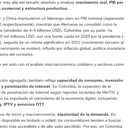
ir más allá del tamaño absoluto y analizar
crecimiento real, PIB per
a comercial y estructura productiva
.
. y China mantuvieron un liderazgo claro en PIB nominal (superando
SD respectivamente), mientras que Alemania se consolidó como la
(alrededor de 4–5 billones USD). Colombia, por su parte, ha
00 mil millones USD, con una fuerte caída en 2020 por la pandemia (–
), seguida de un rebote significativo en 2021 (crecimiento cercano al
ecimiento se moderó, influido por inflación global, política monetaria
mismo del consumo.
e ver esto con el análisis macroeconómico cotidiano y sectores como
cción agregada; también refleja
capacidad de consumo, inversión
l y penetración de internet
. En Colombia, la expansión de la
 de penetración de internet según reportes recientes de MinTIC y
) ha impulsado el crecimiento de la economía digital, incluyendo
g, IPTV y servicios OTT
.
lave de micro y macroeconomía:
elasticidad de la demanda
. En
 disponible es limitado o volátil, los consumidores tienden a buscar
iento más accesibles y de alto valor percibido. Por eso, en Colombia