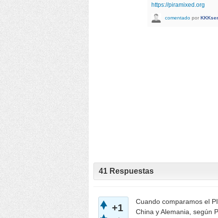
https://piramixed.org
comentado
por
KKKse
41
Respuestas
Cuando comparamos el PIB
+1
China y Alemania, según P