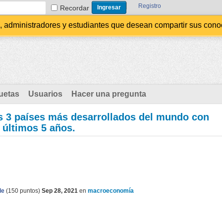
Registro
Recordar
administradores y estudiantes que desean compartir sus conocim
uetas
Usuarios
Hacer una pregunta
s 3 países más desarrollados del mundo con
 últimos 5 años.
le
(
150
puntos)
Sep 28, 2021
en
macroeconomía