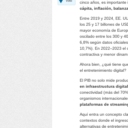
voto
cinco años, es importante 
cápita, inflación, balanz
Entre 2019 y 2024, EE. UU
los 25 y 17 billones de U
mayor economía de Europa 
oscilado entre los 300 y 4
6,8% según datos oficiales
10,7%). En 2022–2023 el cr
contractiva y menor dina
Ahora bien, ¿qué tiene qu
el entretenimiento digital?
El PIB no solo mide produ
en infraestructura digita
conectividad (más del 70%
organismos internacionales
plataformas de streamin
Aquí entra un concepto c
contextos donde el ingreso
alternativas de entretenim