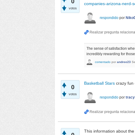
0
companies-arizona-nerd-s
votos
respondido
por
Niko
The sense of satisfaction when
incredibly rewarding for thos
comentado
por
andree23
Se
Basketball Stars
crazy fun
0
votos
respondido
por
trac
This information about th
0