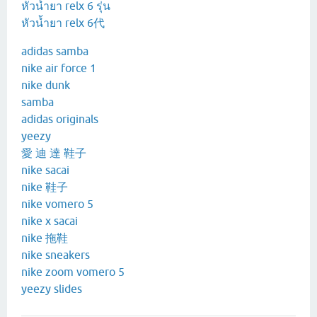
หัวน้ำยา relx 6 รุ่น
หัวน้ำยา relx 6代
adidas samba
nike air force 1
nike dunk
samba
adidas originals
yeezy
愛 迪 達 鞋子
nike sacai
nike 鞋子
nike vomero 5
nike x sacai
nike 拖鞋
nike sneakers
nike zoom vomero 5
yeezy slides