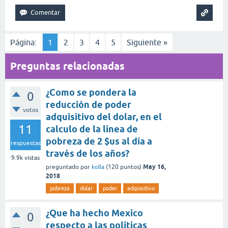
Página:
1
2
3
4
5
Siguiente »
Preguntas relacionadas
¿Como se pondera la
0
reducción de poder
votos
adquisitivo del dolar, en el
11
calculo de la linea de
pobreza de 2 $us al día a
respuestas
través de los años?
9.9k
vistas
May 16,
preguntado
por
kolla
(
120
puntos)
2018
pobreza
dolar
poder
adqiositivo
¿Que ha hecho Mexico
0
respecto a las politicas