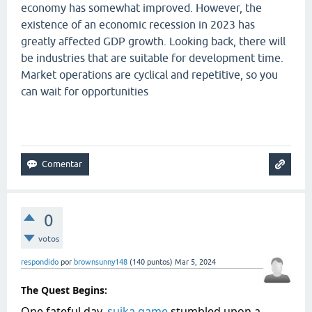
economy has somewhat improved. However, the
existence of an economic recession in 2023 has
greatly affected GDP growth. Looking back, there will
be industries that are suitable for development time.
Market operations are cyclical and repetitive, so you
can wait for opportunities
geometry dash lite
0
votos
respondido
por
brownsunny148
(
140
puntos)
Mar 5, 2024
The Quest Begins:
One fateful day,
suika game
stumbled upon a