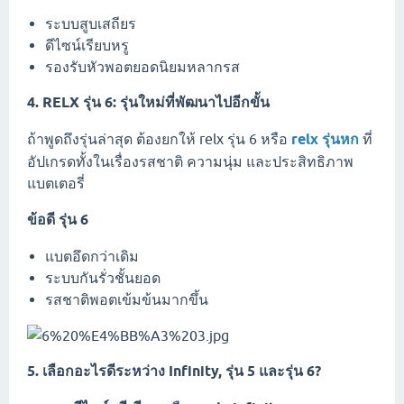
ระบบสูบเสถียร
ดีไซน์เรียบหรู
รองรับหัวพอตยอดนิยมหลากรส
4. RELX รุ่น 6: รุ่นใหม่ที่พัฒนาไปอีกขั้น
ถ้าพูดถึงรุ่นล่าสุด ต้องยกให้ relx รุ่น 6 หรือ
relx รุ่นหก
ที่
อัปเกรดทั้งในเรื่องรสชาติ ความนุ่ม และประสิทธิภาพ
แบตเตอรี่
ข้อดี รุ่น 6
แบตอึดกว่าเดิม
ระบบกันรั่วชั้นยอด
รสชาติพอตเข้มข้นมากขึ้น
5. เลือกอะไรดีระหว่าง Infinity, รุ่น 5 และรุ่น 6?