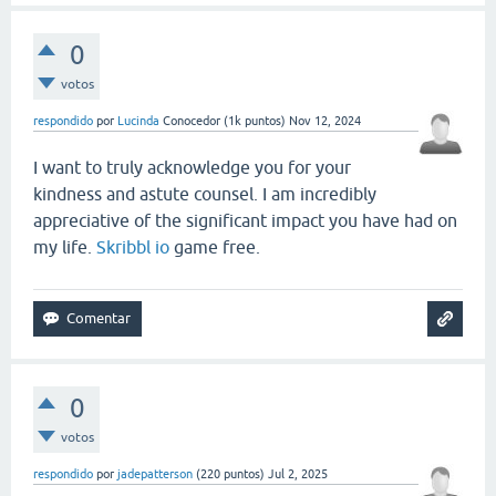
0
votos
respondido
por
Lucinda
Conocedor
(
1k
puntos)
Nov 12, 2024
I want to truly acknowledge you for your
kindness and astute counsel. I am incredibly
appreciative of the significant impact you have had on
my life.
Skribbl io
game free.
0
votos
respondido
por
jadepatterson
(
220
puntos)
Jul 2, 2025