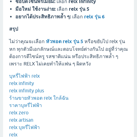
ชอบดีไซน์พรีเมียม:
เลือก
relx infinity
มือใหม่ ใช้งานง่าย:
เลือก
relx รุ่น 5
อยากได้ประสิทธิภาพล้ำ ๆ:
เลือก
relx รุ่น 6
สรุป
ไม่ว่าคุณจะเลือก
หัวพอด relx รุ่น 5
หรือขยับไป relx รุ่น
หก ทุกตัวมีเอกลักษณ์และตอบโจทย์ต่างกันไป อยู่ที่ว่าคุณ
ต้องการดีไซน์หรู รสชาติแน่น หรือประสิทธิภาพล้ำ ๆ
เพราะ RELX ไม่เคยทำให้แฟน ๆ ผิดหวัง
บุหรี่ไฟฟ้า relx
relx infinity
relx infinity plus
ร้านขายหัวพอต relx ใกล้ฉัน
ราคาบุหรี่ไฟฟ้า
relx zero
relx artisan
relx บุหรี่ไฟฟ้า
relx