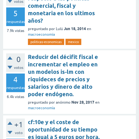
votos
comercial, fiscal y
5
monetaria en los ultimos
años?
respuestas
Jun 18, 2014
preguntado
por
Lulú
en
7.9k
vistas
macroeconomía
politicas-economicas
mexico
Reducir del décifit fiscal e
0
incrementar el empleo en
votos
un modelos is-lm con
4
riquideces de precios y
salarios y dinero de alto
respuestas
poder endógeno.
6.4k
vistas
Nov 28, 2017
preguntado
por
anónimo
en
macroeconomía
cf:10e y el coste de
+1
oportunidad de su tiempo
voto
es igual a 5 euros por hora.