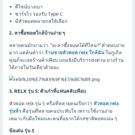
ดีไซน์บางเบา
ชาร์จไว รองรับ Type-C
มีหัวพอตหลายรสให้เลือก
2. หาซื้อพอตใกล้บ้านง่าย ๆ
หลายคนมักถามว่า
“จะหาซื้อพอตได้ที่ไหน?”
คำตอบง่าย
มาก แค่ค้นคำว่า
ร้านขายหัวพอต relx ใกล้ฉัน
ในกูเกิล
คุณก็จะเจอร้านค้าเพียบ แถมยังมีบริการส่งด่วน บางร้าน
ได้ภายในวันเดียวด้วยนะ
3. RELX รุ่น 5: ตัวเก๋าที่แฟนคลับเพียบ
หัวพอด relx รุ่น 5 หรือที่หลายคนเรียกว่า
หัวพอด relx
รุ่นห้า
คือรุ่นที่หลายคนประทับใจ เพราะใช้งานง่าย
เหมาะกับมือใหม่และคนที่อยากได้รสชาติพอตแน่น ๆ
ข้อเด่น รุ่น 5