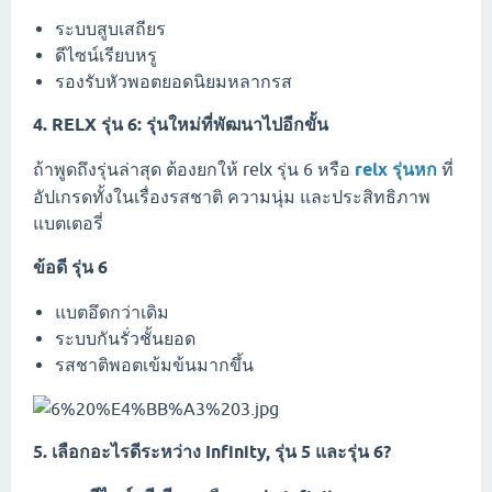
ระบบสูบเสถียร
ดีไซน์เรียบหรู
รองรับหัวพอตยอดนิยมหลากรส
4. RELX รุ่น 6: รุ่นใหม่ที่พัฒนาไปอีกขั้น
ถ้าพูดถึงรุ่นล่าสุด ต้องยกให้ relx รุ่น 6 หรือ
relx รุ่นหก
ที่
อัปเกรดทั้งในเรื่องรสชาติ ความนุ่ม และประสิทธิภาพ
แบตเตอรี่
ข้อดี รุ่น 6
แบตอึดกว่าเดิม
ระบบกันรั่วชั้นยอด
รสชาติพอตเข้มข้นมากขึ้น
5. เลือกอะไรดีระหว่าง Infinity, รุ่น 5 และรุ่น 6?