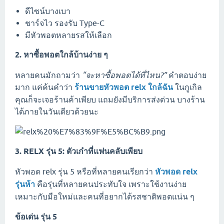
ดีไซน์บางเบา
ชาร์จไว รองรับ Type-C
มีหัวพอตหลายรสให้เลือก
2. หาซื้อพอตใกล้บ้านง่าย ๆ
หลายคนมักถามว่า
“จะหาซื้อพอตได้ที่ไหน?”
คำตอบง่าย
มาก แค่ค้นคำว่า
ร้านขายหัวพอต relx ใกล้ฉัน
ในกูเกิล
คุณก็จะเจอร้านค้าเพียบ แถมยังมีบริการส่งด่วน บางร้าน
ได้ภายในวันเดียวด้วยนะ
3. RELX รุ่น 5: ตัวเก๋าที่แฟนคลับเพียบ
หัวพอด relx รุ่น 5 หรือที่หลายคนเรียกว่า
หัวพอด relx
รุ่นห้า
คือรุ่นที่หลายคนประทับใจ เพราะใช้งานง่าย
เหมาะกับมือใหม่และคนที่อยากได้รสชาติพอตแน่น ๆ
ข้อเด่น รุ่น 5