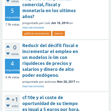
votos
comercial, fiscal y
5
monetaria en los ultimos
años?
respuestas
Jun 18, 2014
preguntado
por
Lulú
en
7.9k
vistas
macroeconomía
politicas-economicas
mexico
Reducir del décifit fiscal e
0
incrementar el empleo en
votos
un modelos is-lm con
4
riquideces de precios y
salarios y dinero de alto
respuestas
poder endógeno.
6.4k
vistas
Nov 28, 2017
preguntado
por
anónimo
en
macroeconomía
cf:10e y el coste de
+1
oportunidad de su tiempo
voto
es igual a 5 euros por hora.