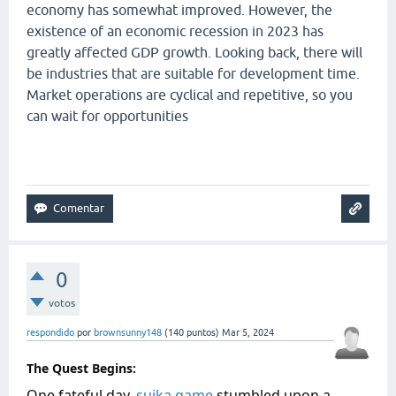
economy has somewhat improved. However, the
existence of an economic recession in 2023 has
greatly affected GDP growth. Looking back, there will
be industries that are suitable for development time.
Market operations are cyclical and repetitive, so you
can wait for opportunities
geometry dash lite
0
votos
respondido
por
brownsunny148
(
140
puntos)
Mar 5, 2024
The Quest Begins:
One fateful day,
suika game
stumbled upon a