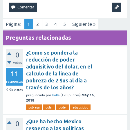
Página:
1
2
3
4
5
Siguiente »
Preguntas relacionadas
¿Como se pondera la
0
reducción de poder
votos
adquisitivo del dolar, en el
11
calculo de la linea de
pobreza de 2 $us al día a
respuestas
través de los años?
9.9k
vistas
May 16,
preguntado
por
kolla
(
120
puntos)
2018
pobreza
dolar
poder
adqiositivo
¿Que ha hecho Mexico
0
respecto a las politicas