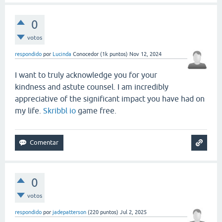
0
votos
respondido
por
Lucinda
Conocedor
(
1k
puntos)
Nov 12, 2024
I want to truly acknowledge you for your
kindness and astute counsel. I am incredibly
appreciative of the significant impact you have had on
my life.
Skribbl io
game free.
0
votos
respondido
por
jadepatterson
(
220
puntos)
Jul 2, 2025