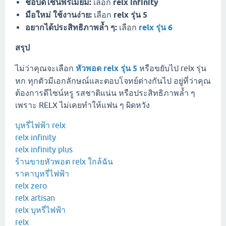
ชอบดีไซน์พรีเมียม:
เลือก
relx infinity
มือใหม่ ใช้งานง่าย:
เลือก
relx รุ่น 5
อยากได้ประสิทธิภาพล้ำ ๆ:
เลือก
relx รุ่น 6
สรุป
ไม่ว่าคุณจะเลือก
หัวพอด relx รุ่น 5
หรือขยับไป relx รุ่น
หก ทุกตัวมีเอกลักษณ์และตอบโจทย์ต่างกันไป อยู่ที่ว่าคุณ
ต้องการดีไซน์หรู รสชาติแน่น หรือประสิทธิภาพล้ำ ๆ
เพราะ RELX ไม่เคยทำให้แฟน ๆ ผิดหวัง
บุหรี่ไฟฟ้า relx
relx infinity
relx infinity plus
ร้านขายหัวพอต relx ใกล้ฉัน
ราคาบุหรี่ไฟฟ้า
relx zero
relx artisan
relx บุหรี่ไฟฟ้า
relx