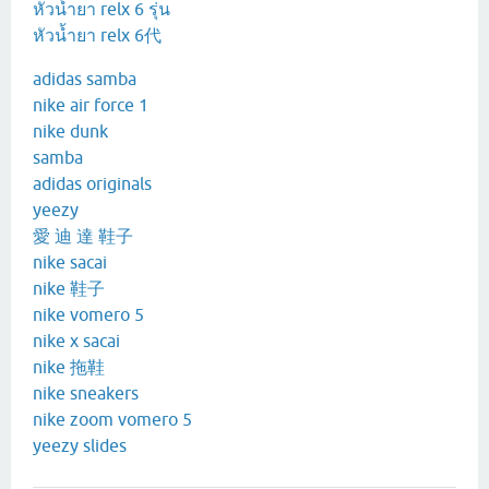
หัวน้ำยา relx 6 รุ่น
หัวน้ำยา relx 6代
adidas samba
nike air force 1
nike dunk
samba
adidas originals
yeezy
愛 迪 達 鞋子
nike sacai
nike 鞋子
nike vomero 5
nike x sacai
nike 拖鞋
nike sneakers
nike zoom vomero 5
yeezy slides