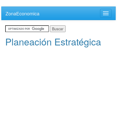
Skip
to
ZonaEconomica
Toggle
main
naviga
content
Planeación Estratégica