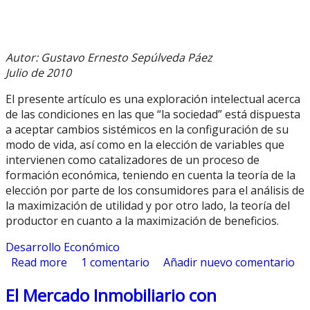
Autor: Gustavo Ernesto Sepúlveda Páez
Julio de 2010
El presente artículo es una exploración intelectual acerca
de las condiciones en las que “la sociedad” está dispuesta
a aceptar cambios sistémicos en la configuración de su
modo de vida, así como en la elección de variables que
intervienen como catalizadores de un proceso de
formación económica, teniendo en cuenta la teoría de la
elección por parte de los consumidores para el análisis de
la maximización de utilidad y por otro lado, la teoría del
productor en cuanto a la maximización de beneficios.
Desarrollo Económico
Read more
about La Confuguración Social, como Factor
1 comentario
Añadir nuevo comentario
Preliminar en la Teoría del Desarrollo
El Mercado Inmobiliario con
Económico