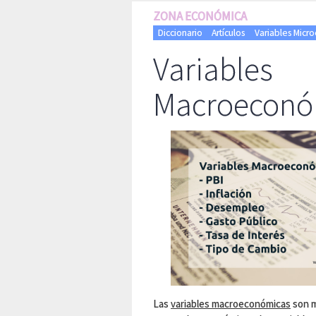
ZONA ECONÓMICA
Diccionario
Artículos
Variables Micr
Variables
Macroeconó
Las
variables macroeconómicas
son m