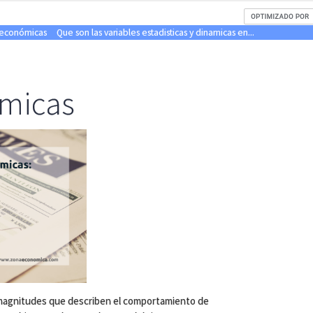
oeconómicas
Que son las variables estadisticas y dinamicas en...
micas
agnitudes que describen el comportamiento de