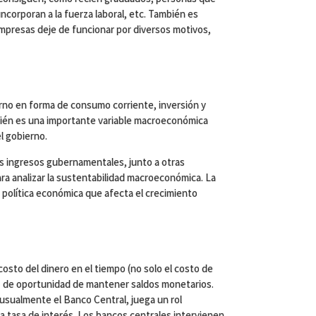
ncorporan a la fuerza laboral, etc. También es
presas deje de funcionar por diversos motivos,
erno en forma de consumo corriente, inversión y
bién es una importante variable macroeconómica
l gobierno.
los ingresos gubernamentales, junto a otras
ra analizar la sustentabilidad macroeconómica. La
la política económica que afecta el crecimiento
costo del dinero en el tiempo (no solo el costo de
to de oportunidad de mantener saldos monetarios.
 usualmente el Banco Central, juega un rol
a tasa de interés. Los bancos centrales intervienen