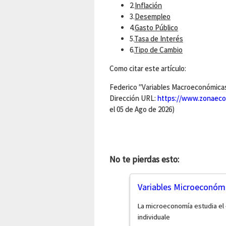
2.
Inflación
3.
Desempleo
4.
Gasto Público
5.
Tasa de Interés
6.
Tipo de Cambio
Como citar este artículo:
Federico "Variables Macroeconómicas"
Dirección URL:
https://www.zonaeco
el 05 de Ago de 2026)
No te pierdas esto:
Variables Microeconóm
La microeconomía estudia e
individuale