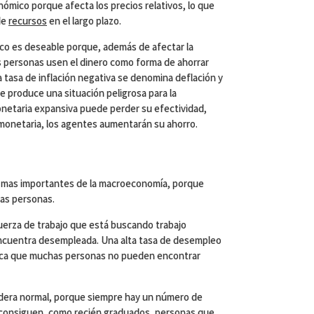
onómico porque afecta los precios relativos, lo que
de
recursos
en el largo plazo.
oco es deseable porque, además de afectar la
as personas usen el dinero como forma de ahorrar
 tasa de inflación negativa se denomina deflación y
 produce una situación peligrosa para la
netaria expansiva puede perder su efectividad,
monetaria, los agentes aumentarán su ahorro.
es mas importantes de la macroeconomía, porque
las personas.
fuerza de trabajo que está buscando trabajo
ncuentra desempleada. Una alta tasa de desempleo
fica que muchas personas no pueden encontrar
dera normal, porque siempre hay un número de
 consiguen, como recién graduados, personas que