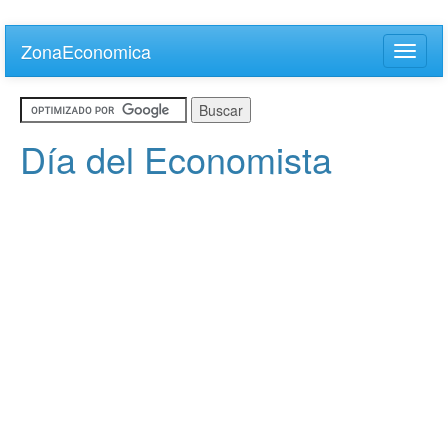
Skip
to
ZonaEconomica
Toggle
main
naviga
content
Día del Economista