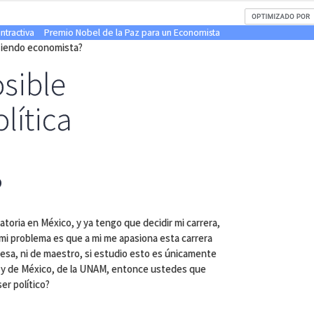
ontractiva
Premio Nobel de la Paz para un Economista
a siendo economista?
osible
olítica
?
atoria en México, y ya tengo que decidir mi carrera,
mi problema es que a mi me apasiona esta carrera
resa, ni de maestro, si estudio esto es únicamente
 soy de México, de la UNAM, entonce ustedes que
er político?