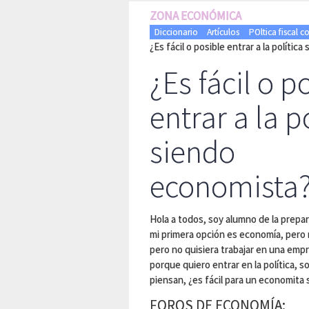
ZONA ECONÓMICA
Diccionario
Artículos
POltica fiscal c
¿Es fácil o posible entrar a la polític
¿Es fácil o p
entrar a la p
siendo
economista
Hola a todos, soy alumno de la prepar
mi primera opción es economía, pero 
pero no quisiera trabajar en una emp
porque quiero entrar en la política,
piensan, ¿es fácil para un economita s
FOROS DE ECONOMÍA: