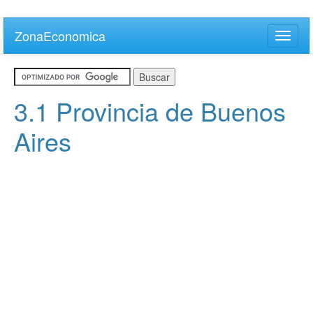
Skip
to
ZonaEconomica
Toggle
main
naviga
content
3.1 Provincia de Buenos
Aires