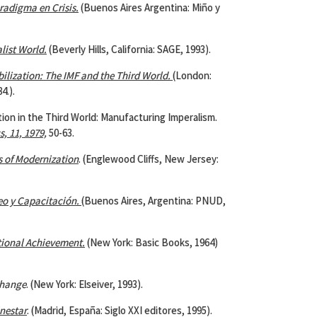
aradigma en
Crisis
.
(Buenos Aires Argentina: Miño y
list World.
(Beverly Hills, California: SAGE, 1993).
ilization: The IMF and the
Third World
.
(London:
4.).
tion in the Third World: Manufacturing Imperalism.
, 11, 1979,
50-63.
s of Modernization
. (Englewood Cliffs, New Jersey:
o y Capacitación.
(Buenos Aires, Argentina: PNUD,
ional Achievement.
(New York: Basic Books, 1964)
Change
. (New York: Elseiver, 1993).
enestar
. (Madrid, España: Siglo XXI editores, 1995).