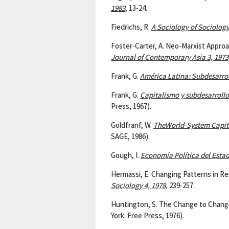
1983
,
13-24.
Fiedrichs, R.
A Sociology of Sociolog
Foster-Carter, A. Neo-Marxist Appr
Journal of Contemporary
Asia
3, 1973
Frank, G.
América Latina: Subdesarrol
Frank, G.
Capitalismo y subdesarrollo
Press, 1967).
Goldfranf, W.
TheWorld-System Capita
SAGE, 1986).
Gough, I.
Economía Política del Estad
Hermassi, E. Changing Patterns in Re
Sociology 4, 1978,
239-257.
Huntington, S. The Change to Change
York: Free Press, 1976).