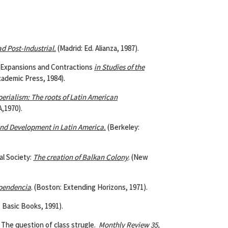
d Post-Industrial.
(Madrid: Ed. Alianza, 1987).
l Expansions and Contractions
in Studies of the
ademic Press, 1984).
rialism: The roots of Latin American
,1970).
d Development in Latin America.
(Berkeley:
al Society:
The creation of Balkan Colony
. (New
ependencia
. (Boston: Extending Horizons, 1971).
 Basic Books, 1991).
The question of class strugle.
Monthly Review 35,