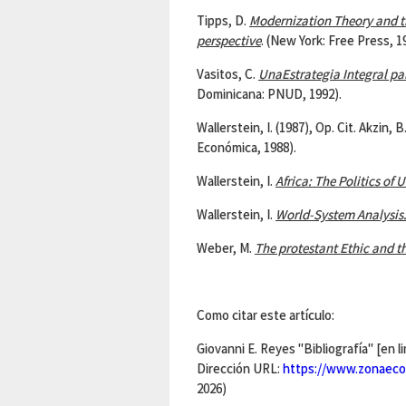
Tipps, D.
Modernization Theory and th
perspective
. (New York: Free Press, 1
Vasitos, C.
UnaEstrategia Integral pa
Dominicana: PNUD, 1992).
Wallerstein, I. (1987), Op. Cit. Akzin, B
Económica, 1988).
Wallerstein, I.
Africa
: The Politics of U
Wallerstein, I.
World-System Analysis
Weber, M.
The protestant Ethic and th
Como citar este artículo:
Giovanni E. Reyes "Bibliografía" [en l
Dirección URL:
https://www.zonaeco
2026)