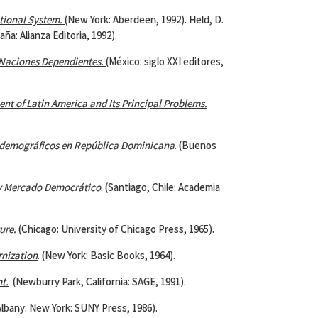
ational System.
(New York: Aberdeen, 1992). Held, D.
ña: Alianza Editoria, 1992).
 Naciones Dependientes.
(México: siglo XXI editores,
ent of
Latin America
and Its Principal Problems.
odemográficos en República Dominicana
. (Buenos
y Mercado Democrático
. (Santiago, Chile: Academia
ure.
(Chicago: University of Chicago Press, 1965).
nization
. (New York: Basic Books, 1964).
t.
(Newburry Park, California: SAGE, 1991).
lbany: New York: SUNY Press, 1986).