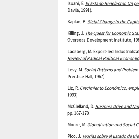
Isuani, E.
El Estado Benefactor. Un p
Davila, 1991).
Kaplan, B.
Sicial Change in the Capita
Killing, J.
The Quest for Economic Stab
Overseas Development Institute, 198
Ladsberg, M. Export-led Industrializa
Review of Radical Political Economics
Levy, M.
Social Patterns and Problem
Prentice Hall, 1967).
Liz, R.
Crecimiento Económico, emple
1993).
McClelland, D.
Business Drive
and Nat
pp. 167-170.
Moore, M.
Globalization and Social 
Pico, J.
Teorías sobre el Estado de Bi