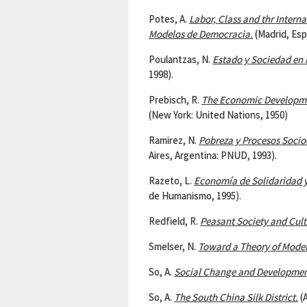
Potes, A.
Labor, Class and thr Intern
Modelos
de Democracia.
(Madrid, Espa
Poulantzas, N.
Estado y Sociedad en
1998).
Prebisch, R.
The Economic Developm
(New York: United Nations, 1950)
Ramirez, N.
Pobreza y Procesos Soci
Aires, Argentina: PNUD, 1993).
Razeto, L.
Economía de Solidaridad 
de Humanismo, 1995).
Redfield, R.
Peasant Society and Cult
Smelser, N.
Toward a Theory of Moder
So, A.
Social Change and Developmen
So, A.
The South China Silk District.
(A