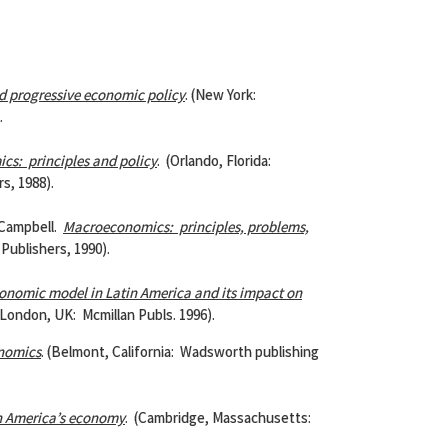
d progressive economic policy
. (New York:
.
s: principles and policy
. (Orlando, Florida:
s, 1988).
Campbell.
Macroeconomics: principles, problems,
Publishers, 1990).
onomic model in
Latin America
and its impact on
(London, UK: Mcmillan Publs. 1996).
onomics
. (Belmont, California: Wadsworth publishing
n America
’s economy
. (Cambridge, Massachusetts: