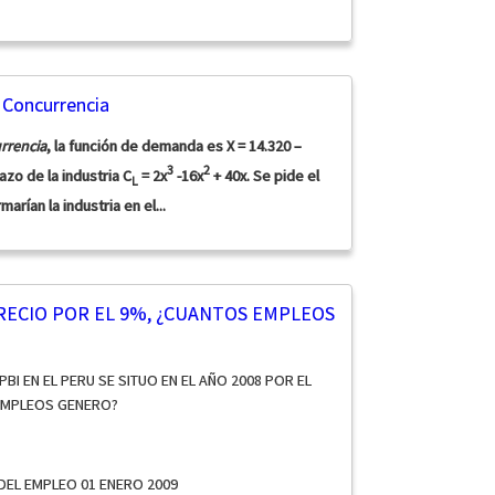
e Concurrencia
urrencia
, la función de demanda es X = 14.320 –
3
2
azo de la industria C
= 2x
-16x
+ 40x. Se pide el
L
ían la industria en el...
CRECIO POR EL 9%, ¿CUANTOS EMPLEOS
PBI EN EL PERU SE SITUO EN EL AÑO 2008 POR EL
EMPLEOS GENERO?
 DEL EMPLEO 01 ENERO 2009