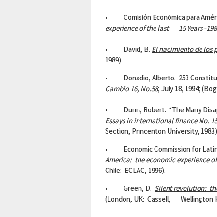
• Comisión Económica para América
experience of the last
15 Years -19
• David, B.
El nacimiento de los 
1989).
• Donadio, Alberto. 253 Constituci
Cambio 16, No.58
; July 18, 1994; (Bo
• Dunn, Robert. “The Many Disappo
Essays in international finance No. 1
Section, Princenton University, 1983)
• Economic Commission for Latin 
America
: the economic experience of 
Chile: ECLAC, 1996).
• Green, D.
Silent revolution: th
(London, UK: Cassell, Wellington H