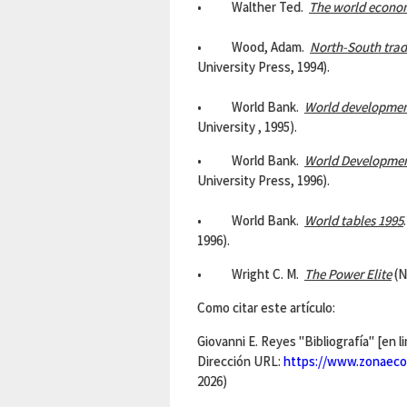
• Walther Ted.
The world econo
• Wood, Adam.
North-South trad
University Press, 1994).
• World Bank.
World developmen
University , 1995).
• World Bank.
World Developmen
University Press, 1996).
• World Bank.
World tables 1995
1996).
• Wright C. M.
The Power Elite
(N
Como citar este artículo:
Giovanni E. Reyes "Bibliografía" [en l
Dirección URL:
https://www.zonaeco
2026)