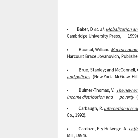
• Baker, D
et. al.
Globalization an
Cambridge University Press, 1999)
• Baumol, William.
Macroeconomic
Harcourt Brace Jovanovich, Publisher
• Brue, Stanley; and McConnell, 
and policies
. (New York: McGraw-Hill 
• Bulmer-Thomas, V.
The new ec
income distribution and
poverty
. 
• Carbaugh, R.
International ec
Co., 1992).
• Cardozo, E. y Helwege, A.
Lati
MIT, 1994).