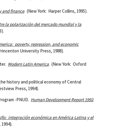
y and finance
. (New York: Harper Collins, 1995).
re la polarización del mercado mundial y la
3).
merica
: poverty, repression, and economic
rincenton University Press, 1988).
ter.
Modern
Latin America
. (New York: Oxford
e history and political economy of Central
estview Press, 1994).
Program -PNUD.
Human Development Report 1992
.
ísifo: integración económica en América Latina y el
 1994).