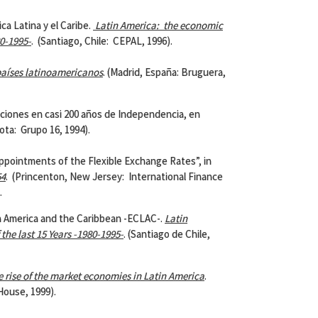
 Latina y el Caribe.
Latin America
: the economic
80-1995-
. (Santiago, Chile: CEPAL, 1996).
países latinoamericanos
. (Madrid, España: Bruguera,
ones en casi 200 años de Independencia, en
gota: Grupo 16, 1994).
intments of the Flexible Exchange Rates”, in
54
. (Princenton, New Jersey: International Finance
.
America and the Caribbean -ECLAC-.
Latin
the last 15 Years -1980-1995-
. (Santiago de Chile,
e rise of the market economies in Latin America
.
ouse, 1999).