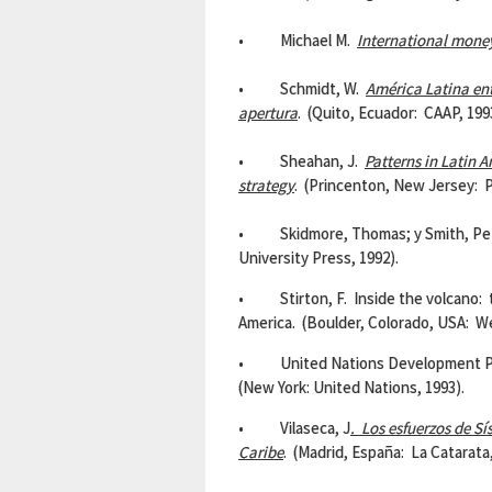
• Michael M.
International mone
• Schmidt, W.
América Latina ent
apertura
. (Quito, Ecuador: CAAP, 199
• Sheahan, J.
Patterns in
Latin A
strategy
. (Princenton, New Jersey: P
• Skidmore, Thomas; y Smith, Pe
University Press, 1992).
• Stirton, F. Inside the volcano: th
America. (Boulder, Colorado, USA: W
• United Nations Development 
(New York: United Nations, 1993).
• Vilaseca, J
. Los esfuerzos de S
Caribe
. (Madrid, España: La Catarata,