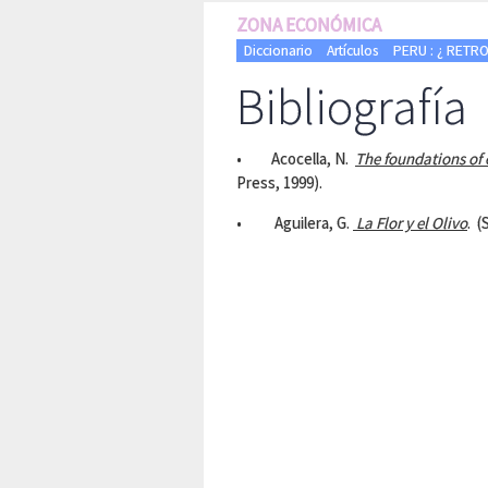
ZONA ECONÓMICA
Diccionario
Artículos
PERU : ¿ RETRO
Bibliografía
• Acocella, N.
The foundations of
Press, 1999).
• Aguilera, G.
La Flor y el Olivo
. (