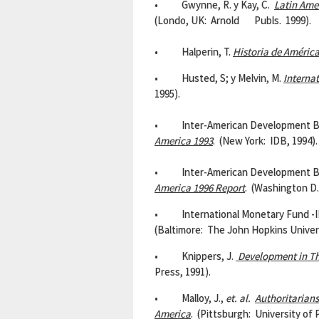
• Gwynne, R. y Kay, C.
Latin Ame
(Londo, UK: Arnold Publs. 1999).
• Halperin, T.
Historia de América
• Husted, S; y Melvin, M.
Interna
1995).
• Inter-American Development 
America
1993
. (New York: IDB, 1994).
• Inter-American Development B
America 1996 Report
. (Washington D.
• International Monetary Fund -
(Baltimore: The John Hopkins Univers
• Knippers, J.
Development in Th
Press, 1991).
• Malloy, J.,
et. al.
Authoritarian
America
. (Pittsburgh: University of 