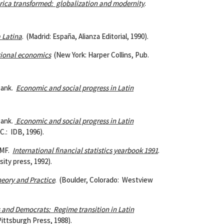
rica
transformed: globalization and modernity
.
 Latina
. (Madrid: España, Alianza Editorial, 1990).
tional economics
(New York: Harper Collins, Pub.
Bank.
Economic and social progress in
Latin
ank.
Economic and social progress in Latin
C.: IDB, 1996).
IMF.
International financial statistics yearbook 1991
.
ity press, 1992).
eory and Practice
. (Boulder, Colorado: Westview
s and Democrats: Regime transition in
Latin
Pittsburgh Press, 1988).