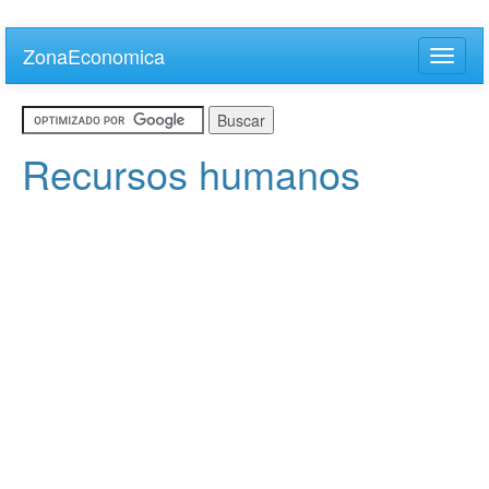
Skip
to
ZonaEconomica
Toggle
main
naviga
content
Recursos humanos