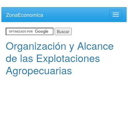
Skip
to
ZonaEconomica
Toggle
main
naviga
content
Organización y Alcance
de las Explotaciones
Agropecuarias