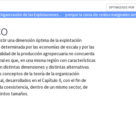
rganización de las Explotaciones...
porque la curva de costos marginales son
co
istir una dimensión óptima de la explotación
 determinada por las economías de escala y por las
alidad de la producción agropecuaria no concuerda
mal es que, en una misma región con características
distintas dimensiones y distintas alternativas.
s conceptos de la teoría de la organización
al, desarrollados en el Capítulo II, con el fin de
 la coexistencia, dentro de un mismo sector, de
tintos tamaños.