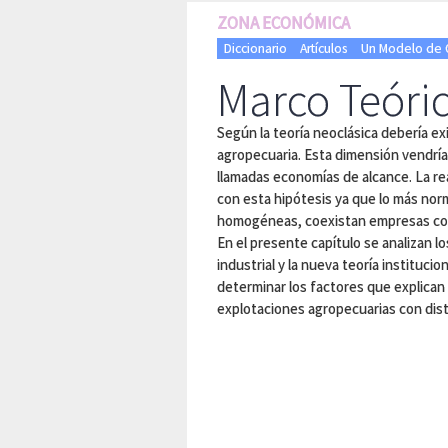
ZONA ECONÓMICA
Diccionario
Artículos
Un Modelo de O
Marco Teóri
Según la teoría neoclásica debería ex
agropecuaria. Esta dimensión vendría
llamadas economías de alcance. La re
con esta hipótesis ya que lo más nor
homogéneas, coexistan empresas con 
En el presente capítulo se analizan lo
industrial y la nueva teoría institucion
determinar los factores que explican
explotaciones agropecuarias con dis