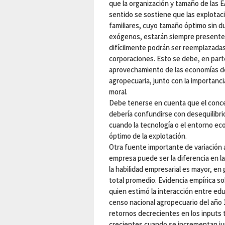
que la organización y tamaño de la
sentido se sostiene que las explotac
familiares, cuyo tamaño óptimo sin
exógenos, estarán siempre presentes.
difícilmente podrán ser reemplazadas
corporaciones. Esto se debe, en parte
aprovechamiento de las economías de e
agropecuaria, junto con la importanci
moral.
Debe tenerse en cuenta que el conce
debería confundirse con desequilibri
cuando la tecnología o el entorno e
óptimo de la explotación.
Otra fuente importante de variación 
empresa puede ser la diferencia en l
la habilidad empresarial es mayor, en
total promedio. Evidencia empírica so
quien estimó la interacción entre edu
censo nacional agropecuario del año 
retornos decrecientes en los inputs 
crecientes cuando se incrementan jun