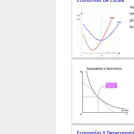
Au
Un
pl
lo
Economías Y Deseconomí