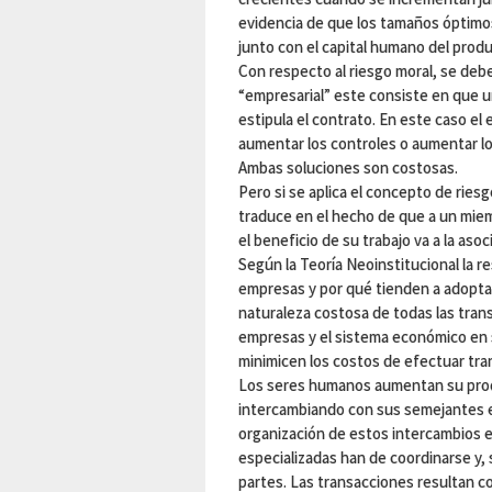
evidencia de que los tamaños óptimo
junto con el capital humano del produ
Con respecto al riesgo moral, se debe
“empresarial” este consiste en que u
estipula el contrato. En este caso el
aumentar los controles o aumentar lo
Ambas soluciones son costosas.
Pero si se aplica el concepto de ries
traduce en el hecho de que a un miem
el beneficio de su trabajo va a la as
Según la Teoría Neoinstitucional la r
empresas y por qué tienden a adoptar
naturaleza costosa de todas las tran
empresas y el sistema económico en 
minimicen los costos de efectuar tra
Los seres humanos aumentan su produ
intercambiando con sus semejantes el
organización de estos intercambios e
especializadas han de coordinarse y, 
partes. Las transacciones resultan 