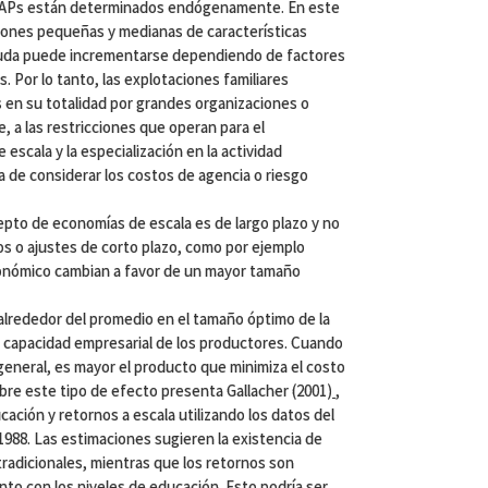
s EAPs están determinados endógenamente. En este
iones pequeñas y medianas de características
 duda puede incrementarse dependiendo de factores
 Por lo tanto, las explotaciones familiares
 en su totalidad por grandes organizaciones o
, a las restricciones que operan para el
scala y la especialización en la actividad
a de considerar los costos de agencia o riesgo
pto de economías de escala es de largo plazo y no
os o ajustes de corto plazo, como por ejemplo
conómico cambian a favor de un mayor tamaño
alrededor del promedio en el tamaño óptimo de la
a capacidad empresarial de los productores. Cuando
 general, es mayor el producto que minimiza el costo
bre este tipo de efecto presenta Gallacher (2001)
,
cación y retornos a escala utilizando los datos del
1988. Las estimaciones sugieren la existencia de
tradicionales, mientras que los retornos son
to con los niveles de educación. Esto podría ser