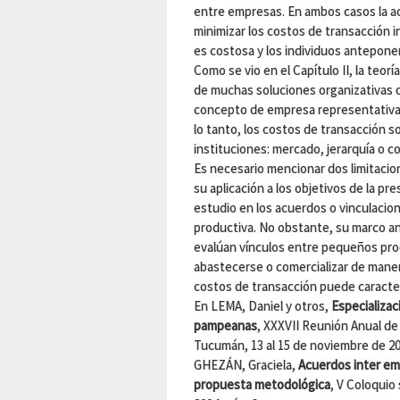
entre empresas. En ambos casos la ac
minimizar los costos de transacción i
es costosa y los individuos anteponen
Como se vio en el Capítulo II, la teor
de muchas soluciones organizativas di
concepto de empresa representativa
lo tanto, los costos de transacción s
instituciones: mercado, jerarquía o c
Es necesario mencionar dos limitacion
su aplicación a los objetivos de la pre
estudio en los acuerdos o vinculacion
productiva. No obstante, su marco an
evalúan vínculos entre pequeños pro
abastecerse o comercializar de manera
costos de transacción puede caracte
En LEMA, Daniel y otros,
Especializac
pampeanas
, XXXVII Reunión Anual de
Tucumán, 13 al 15 de noviembre de 200
GHEZÁN, Graciela,
Acuerdos inter em
propuesta metodológica
, V Coloquio