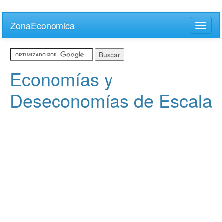
Skip
to
ZonaEconomica
Toggle
main
naviga
content
Economías y
Deseconomías de Escala