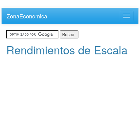
Skip
to
ZonaEconomica
Toggle
main
naviga
content
Rendimientos de Escala