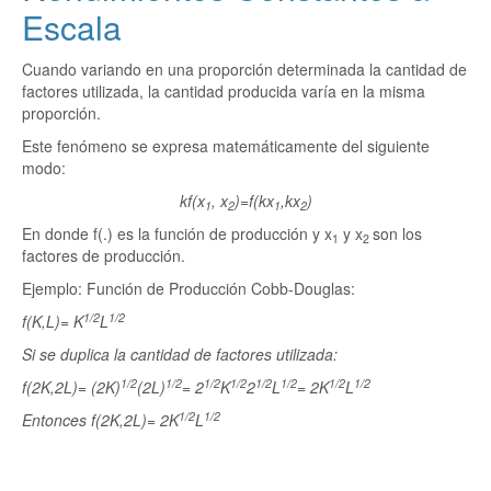
Escala
Cuando variando en una proporción determinada la cantidad de
factores utilizada, la cantidad producida varía en la misma
proporción.
Este fenómeno se expresa matemáticamente del siguiente
modo:
kf(x
, x
)=f(kx
,kx
)
1
2
1
2
En donde f(.) es la función de producción y x
y x
son los
1
2
factores de producción.
Ejemplo: Función de Producción Cobb-Douglas:
1/2
1/2
f(K,L)= K
L
Si se duplica la cantidad de factores utilizada:
1/2
1/2
1/2
1/2
1/2
1/2
1/2
1/2
f(2K,2L)= (2K)
(2L)
= 2
K
2
L
= 2K
L
1/2
1/2
Entonces f(2K,2L)= 2K
L