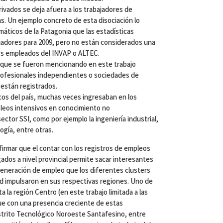
rivados se deja afuera a los trabajadores de
s. Un ejemplo concreto de esta disociación lo
áticos de la Patagonia que las estadísticas
ajadores para 2009, pero no están considerados una
los empleados del INVAP o ALTEC.
 que se fueron mencionando en este trabajo
ofesionales independientes o sociedades de
están registrados.
icos del país, muchas veces ingresaban en los
pleos intensivos en conocimiento no
ctor SSI, como por ejemplo la ingeniería industrial,
gía, entre otras.
irmar que el contar con los registros de empleos
ados a nivel provincial permite sacar interesantes
generación de empleo que los diferentes clusters
ad impulsaron en sus respectivas regiones. Uno de
 la región Centro (en este trabajo limitada a las
ue con una presencia creciente de estas
trito Tecnológico Noroeste Santafesino, entre