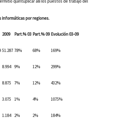
ermitió quintuplicar allí los puestos de trabajo del
s informáticas por regiones.
2009
Part.% 03
Part.% 09
Evolución 03-09
9
51.287
78%
68%
169%
8.994
9%
12%
299%
8.875
7%
12%
432%
3.075
1%
4%
1075%
1.184
2%
2%
184%