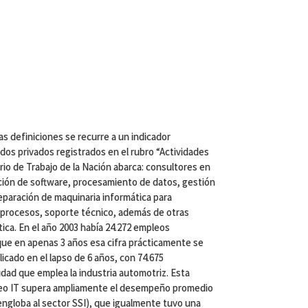
s definiciones se recurre a un indicador
dos privados registrados en el rubro “Actividades
rio de Trabajo de la Nación abarca: consultores en
ción de software, procesamiento de datos, gestión
paración de maquinaria informática para
 procesos, soporte técnico, además de otras
ica. En el año 2003 había 24.272 empleos
que en apenas 3 años esa cifra prácticamente se
plicado en el lapso de 6 años, con 74.675
tidad que emplea la industria automotriz. Esta
pleo IT supera ampliamente el desempeño promedio
l engloba al sector SSI), que igualmente tuvo una