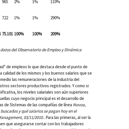
965
2%
1%
110%
722
1%
1%
290%
5
75.101
100%
100%
209%
a datos del Observatorio de Empleo y Dinámica
dad” de empleos lo que destaca desde el punto de
lta calidad de los mismos y los buenos salarios que se
medio las remuneraciones de la industria del
 otros sectores productivos registrados. Y como si
ificativa, los niveles salariales son aún superiores
ellas cuyo negocio principal es el desarrollo de
as de Sistemas de las compañías de línea
Novoa,
s buscados y qué salarios se pagan hoy en el
 Management, 03/11/2010.
. Para las primeras, al ser la
enen que asegurarse contar con los trabajadores