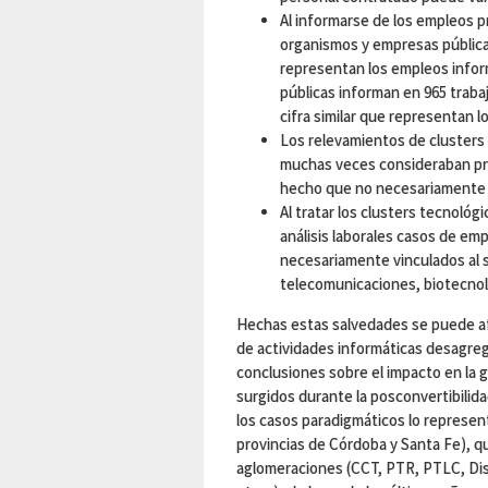
Al informarse de los empleos p
organismos y empresas pública
representan los empleos inform
públicas informan en 965 trab
cifra similar que representan 
Los relevamientos de clusters
muchas veces consideraban pr
hecho que no necesariamente 
Al tratar los clusters tecnológ
análisis laborales casos de em
necesariamente vinculados al se
telecomunicaciones, biotecnolo
Hechas estas salvedades se puede af
de actividades informáticas desagreg
conclusiones sobre el impacto en la 
surgidos durante la posconvertibilid
los casos paradigmáticos lo representa
provincias de Córdoba y Santa Fe), q
aglomeraciones (CCT, PTR, PTLC, Dis