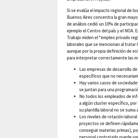
Si se evalúa el impacto regional de l
Buenos Aires concentra la gran mayor
de análisis cedió un 10% de participa
ejemplo el Centro del país y el NOA. 
Trabajo miden el “empleo privado reg
laborales que se mencionan al tratar 
aunque por la propia definición de e
para interpretar correctamente las m
Las empresas de desarrollo de
específicos que no necesariam
Hay varios casos de sociedad
se juntan para una programació
No todos los empleados de in
a algún cluster específico, po
su plantilla laboral no se suma
Los niveles de rotación laboral
proyectos se definen rápidamen
conseguir materias primas), por
personal contratado puede var