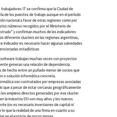
os trabajadores IT se confirma que la Ciudad de
ía de los puestos de trabajo aunque en el período
ción nacional a favor de otras regiones como por
Estos números recogidos por el Ministerio de
istrado” y confirman muchos de los indicadores
los diferente clusters en las regiones argentinas,
ste indicador es necesario hacer algunas salvedades
encionadas estadísticas:
 software trabajan muchas veces con proyectos
ente generan una relación de dependencia.
es de hecho entre un puñado menor de socios que
n o solución informática concreta.
formática son contratados por empresas asociadas
r lo que a pesar de estar cercanas geográficamente
 a los empleos directos generados por ese cluster.
 en la industria SSI son muy altos y los nuevos
te (no es necesario inversiones de capital ni
 lo que la realidad de una firma en cuanto a su
iar en el espacio de pocos meses.