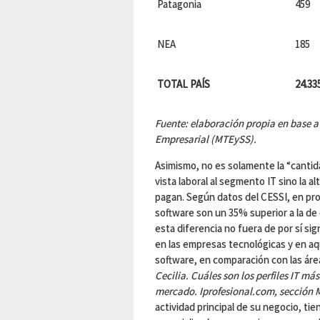
Patagonia
459
NEA
185
TOTAL PAÍS
24.33
Fuente: elaboración propia en base 
Empresarial (MTEySS).
Asimismo, no es solamente la “canti
vista laboral al segmento IT sino la a
pagan. Según datos del CESSI, en pro
software son un 35% superior a la de
esta diferencia no fuera de por sí sign
en las empresas tecnológicas y en aqu
software, en comparación con las áre
Cecilia. Cuáles son los perfiles IT má
mercado. Iprofesional.com, sección
actividad principal de su negocio, ti