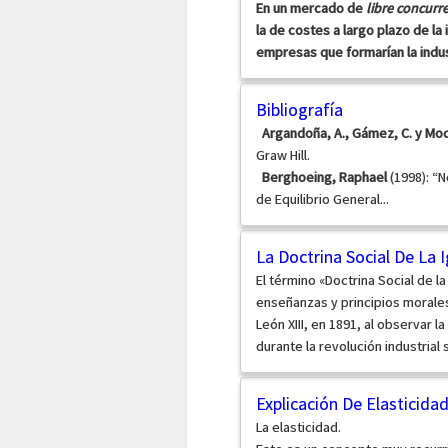
En un mercado de
libre concurr
la de costes a largo plazo de la 
empresas que formarían la indust
Bibliografía

Argandoña, A., Gámez, C. y Moc
Graw Hill.

Berghoeing, Raphael
(1998): “
de Equilibrio General...
La Doctrina Social De La I
El término «Doctrina Social de la
enseñanzas y principios morales
León XIII, en 1891, al observar l
durante la revolución industrial 
Explicación De Elasticida
La elasticidad.