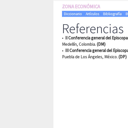
ZONA ECONÓMICA
Diccionario
Artículos
Bibliografía
B
Referencias
•
II Conferencia general del Episco
Medellín, Colombia.
(DM)
•
III Conferencia general del Episco
Puebla de Los Ángeles, México.
(DP)