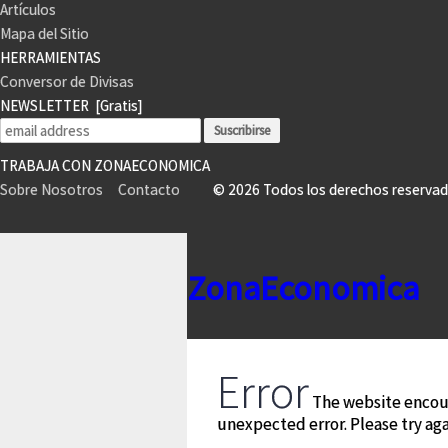
Artículos
Mapa del Sitio
HERRAMIENTAS
Conversor de Divisas
NEWSLETTER
[Gratis]
TRABAJA CON ZONAECONOMICA
Sobre Nosotros
Contacto
© 2026 Todos los derechos reser
ZonaEconomica
Error
The website encou
unexpected error. Please try agai