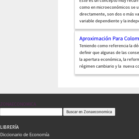
Este es un concepto muy recurr
como en microeconómicos se util
directamente, son dos o más var
variable dependiente y la indepe
Aproximación Para Colom
Teniendo como referencia la dé
definir que algunas de las cons
la apertura económica, la reform
régimen cambiario y la nueva con
ZONAECONOMICA
LIBRERÍA
Diccionario de Economía