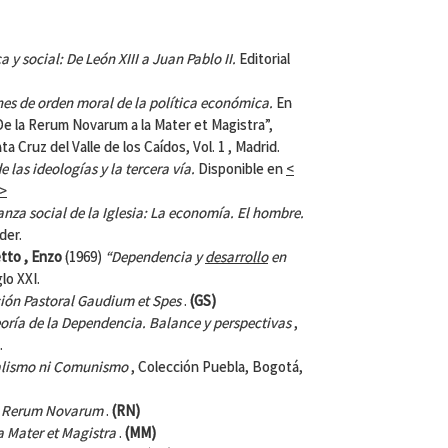
y social: De León XIII a Juan Pablo II.
Editorial
es de orden moral de la política económica.
En
De la Rerum Novarum a la Mater et Magistra”,
a Cruz del Valle de los Caídos, Vol. 1 , Madrid.
e las ideologías y la tercera vía.
Disponible en
<
 >
nza social de la Iglesia: La economía. El hombre.
der.
etto ,
Enzo
(1969)
“Dependencia y
desarrollo
en
glo XXI.
ión Pastoral
Gaudium et Spes
.
(GS)
oría de la Dependencia. Balance y perspectivas
,
.
talismo ni Comunismo
, Colección Puebla, Bogotá,
a
Rerum Novarum
.
(RN)
ca
Mater et Magistra
.
(MM)