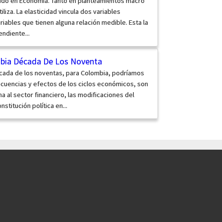
ido en Economía. Tanto en planteamientos macro
iza. La elasticidad vincula dos variables
iables que tienen alguna relación medible. Esta la
ndiente...
bia Década De Los Noventa
cada de los noventas, para Colombia, podríamos
ecuencias y efectos de los ciclos económicos, son
a al sector financiero, las modificaciones del
stitución política en...