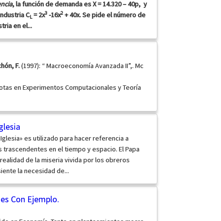
encia
, la función de demanda es X = 14.320 – 40p, y
3
2
industria C
= 2x
-16x
+ 40x. Se pide el número de
L
ria en el...
hón, F.
(1997): “ Macroeconomía Avanzada II”,. Mc
Notas en Experimentos Computacionales y Teoría
glesia
 Iglesia» es utilizado para hacer referencia a
 trascendentes en el tiempo y espacio. El Papa
a realidad de la miseria vivida por los obreros
siente la necesidad de...
des Con Ejemplo.