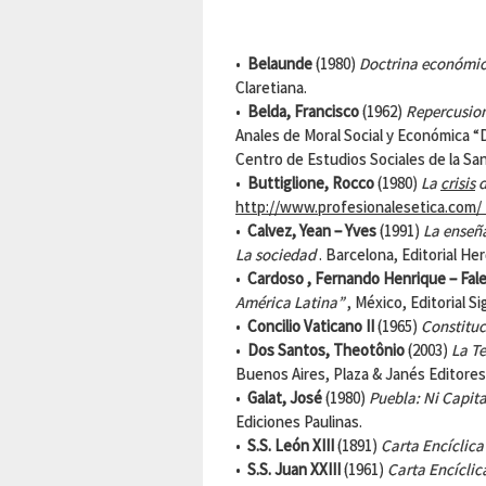
•
Belaunde
(1980)
Doctrina económica 
Claretiana.
•
Belda, Francisco
(1962)
Repercusion
Anales de Moral Social y Económica “
Centro de Estudios Sociales de la Sant
•
Buttiglione, Rocco
(1980)
La
crisis
d
http://www.profesionalesetica.com/
•
Calvez, Yean – Yves
(1991)
La enseña
La sociedad
. Barcelona, Editorial Her
•
Cardoso , Fernando
Henrique –
Fal
América Latina”
, México, Editorial Si
•
Concilio Vaticano II
(1965)
Constituc
•
Dos Santos, Theotônio
(2003)
La Te
Buenos Aires, Plaza & Janés Editores
•
Galat, José
(1980)
Puebla: Ni Capi
Ediciones Paulinas.
•
S.S. León XIII
(1891)
Carta Encíclic
•
S.S. Juan XXIII
(1961)
Carta Encícli