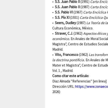
•
S.S. Juan Pablo II
(1991)
Carta Encíc
•
S.S. Juan Pablo II
(1987)
Carta Encíc
•
S.S. Pablo VI
(1967)
Carta Encíclica
•
S.S. Pío XI
(1931)
Carta Encíclica 
•
Seers, Dudley
(1987)
La Teoría de l
Cultura Económica, México.
•
Straver, C.J.
(1962)
Aspectos éticos 
económico.
En Anales de Moral Socia
Magistra”, Centro de Estudios Sociales
Madrid.
•
Vito, Francesco
(1962)
Las transfor
la doctrina pontificia.
En Anales de M
Mater et Magistra”, Centro de Estudio
Vol. 1 , Madrid.
Como citar este artículo:
Diaz Almada "Referencias" [en linea]
Dirección URL:
https://www.zonaeco
2026)