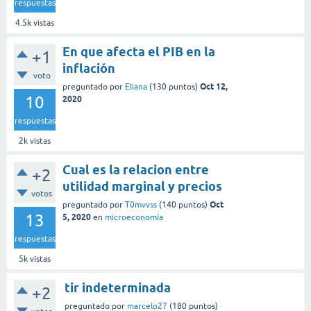
respuestas
4.5k
vistas
En que afecta el PIB en la
+1
inflación
voto
Oct 12,
preguntado
por
Eliana
(
130
puntos)
10
2020
respuestas
2k
vistas
Cual es la relacion entre
+2
utilidad marginal y precios
votos
Oct
preguntado
por
T0mvvss
(
140
puntos)
13
5, 2020
en
microeconomía
respuestas
5k
vistas
tir indeterminada
+2
preguntado
por
marcelo27
(
180
puntos)