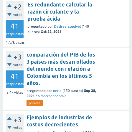
Es redundante calcular la
+2
razón circulante y la
votos
prueba ácida
41
preguntado
por
Desiree Esquivel
(
140
Oct 22, 2021
puntos)
respuestas
17.7k
vistas
comparación del PIB de los
+3
3 países más desarrollados
votos
del mundo con relación a
41
Colombia en los últimos 5
años.
respuestas
Sep 28,
preguntado
por
nerle
(
150
puntos)
8.4k
vistas
2021
en
macroeconomía
pobreza
Ejemplos de industrias de
+3
costos decrecientes
votos