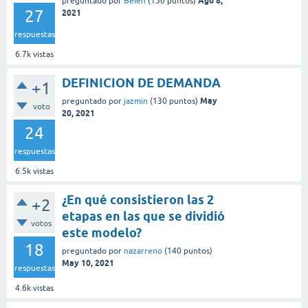
Ago 8,
preguntado
por
Belen
(
150
puntos)
27
2021
respuestas
6.7k
vistas
DEFINICION DE DEMANDA
+1
May
preguntado
por
jazmin
(
130
puntos)
voto
20, 2021
24
respuestas
6.5k
vistas
¿En qué consistieron las 2
+2
etapas en las que se dividió
votos
este modelo?
18
preguntado
por
nazarreno
(
140
puntos)
May 10, 2021
respuestas
4.6k
vistas