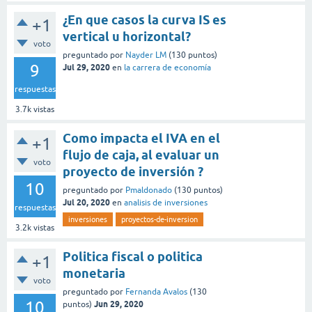
¿En que casos la curva IS es
+1
vertical u horizontal?
voto
preguntado
por
Nayder LM
(
130
puntos)
9
Jul 29, 2020
en
la carrera de economía
respuestas
3.7k
vistas
Como impacta el IVA en el
+1
flujo de caja, al evaluar un
voto
proyecto de inversión ?
10
preguntado
por
Pmaldonado
(
130
puntos)
Jul 20, 2020
en
analisis de inversiones
respuestas
inversiones
proyectos-de-inversion
3.2k
vistas
Politica fiscal o politica
+1
monetaria
voto
preguntado
por
Fernanda Avalos
(
130
10
Jun 29, 2020
puntos)