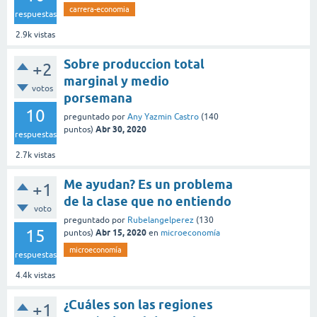
carrera-economia
respuestas
2.9k
vistas
Sobre produccion total
+2
marginal y medio
votos
porsemana
10
preguntado
por
Any Yazmin Castro
(
140
Abr 30, 2020
puntos)
respuestas
2.7k
vistas
Me ayudan? Es un problema
+1
de la clase que no entiendo
voto
preguntado
por
Rubelangelperez
(
130
15
Abr 15, 2020
puntos)
en
microeconomía
microeconomía
respuestas
4.4k
vistas
¿Cuáles son las regiones
+1