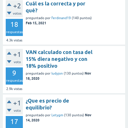
Cuál es la correcta y por
+2
qué?
votos
preguntado
por
ferdinand19
(
140
puntos)
18
Feb 15, 2021
respuestas
4.3k
vistas
VAN calculado con tasa del
+1
15% diera negativo y con
voto
18% positivo
9
Nov
preguntado
por
ludyjon
(
130
puntos)
18, 2020
respuestas
2.9k
vistas
¿Que es precio de
+1
equilibrio?
voto
Nov
preguntado
por
Letygm
(
130
puntos)
17
14, 2020