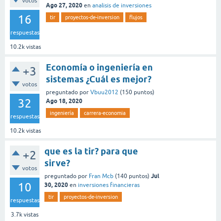
votos
Ago 27, 2020
en
analisis de inversiones
16
tir
proyectos-de-inversion
flujos
respuestas
10.2k
vistas
Economía o ingeniería en
+3
sistemas ¿Cuál es mejor?
votos
preguntado
por
Vbuu2012
(
150
puntos)
32
Ago 18, 2020
ingeniería
carrera-economia
respuestas
10.2k
vistas
que es la tir? para que
+2
sirve?
votos
Jul
preguntado
por
Fran Mcb
(
140
puntos)
10
30, 2020
en
inversiones financieras
tir
proyectos-de-inversion
respuestas
3.7k
vistas