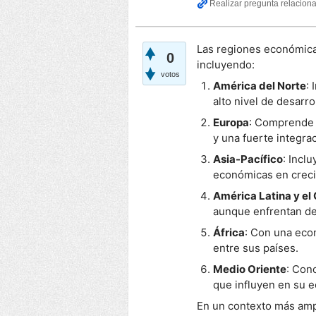
Las regiones económicas
0
incluyendo:
votos
América del Norte
: 
alto nivel de desarro
Europa
: Comprende 
y una fuerte integra
Asia-Pacífico
: Incl
económicas en creci
América Latina y el
aunque enfrentan de
África
: Con una econ
entre sus países.
Medio Oriente
: Con
que influyen en su 
En un contexto más ampl