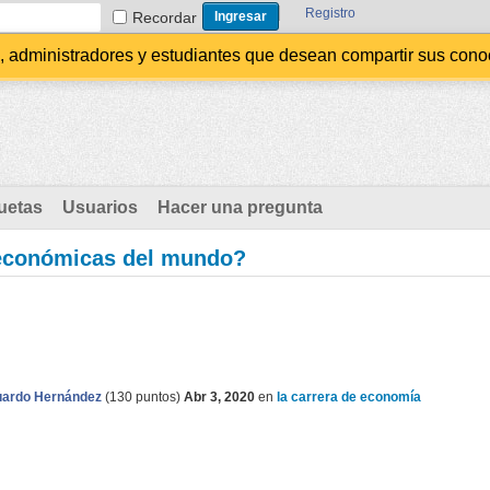
Registro
Recordar
administradores y estudiantes que desean compartir sus conocim
uetas
Usuarios
Hacer una pregunta
 económicas del mundo?
ardo Hernández
(
130
puntos)
Abr 3, 2020
en
la carrera de economía