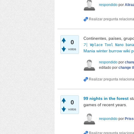
respondido
por
Alira
Continentes, países, grupo
0
기
Wplace Tool
Nano bana
votos
Mania
winter burrow wiki
p
respondido
por
chang
editado
por
change t
99 nights in the forest
st
0
games of recent years.
votos
respondido
por
Pris