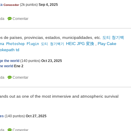
za
(
2k
puntos)
Sep 4, 2025
Conocedor
s de países, provincias, estados, municipalidades, etc.
도티 청기백
HEIC JPG 変換
,
Play Cake
na Photoshop Plugin
도티 청기백기
okepath td
e the world
(
140
puntos)
Oct 23, 2025
he world
Ene 2
ands out as one of the most immersive and atmospheric survival
ses
(
140
puntos)
Oct 27, 2025