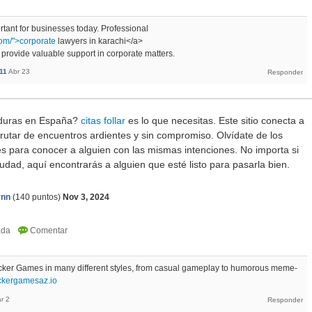
tant for businesses today. Professional
com/">corporate
lawyers in karachi</a>
 provide valuable support in corporate matters.
11
Abr 23
aduras en España?
сitas follar
es lo que necesitas. Este sitio conecta a
rutar de encuentros ardientes y sin compromiso. Olvídate de los
les para conocer a alguien con las mismas intenciones. No importa si
iudad, aquí encontrarás a alguien que esté listo para pasarla bien.
ynn
(
140
puntos)
Nov 3, 2024
icker Games in many different styles, from casual gameplay to humorous meme-
lickergamesaz.io
r 2