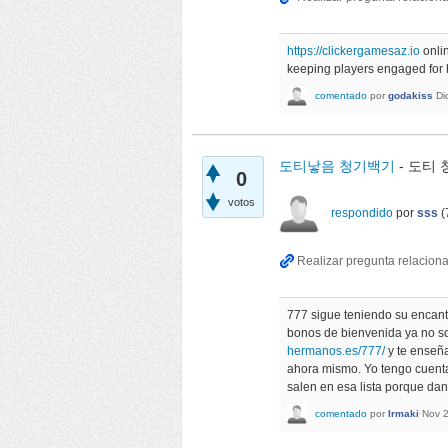
https://clickergamesaz.io
onlin
keeping players engaged for 
comentado
por
godakiss
Di
도티낳음 청기백기
- 도티
0
votos
respondido
por
sss
(
777 sigue teniendo su encanto 
bonos de bienvenida ya no so
hermanos.es/777/
y te enseña
ahora mismo. Yo tengo cuenta
salen en esa lista porque dan
comentado
por
Irmaki
Nov 