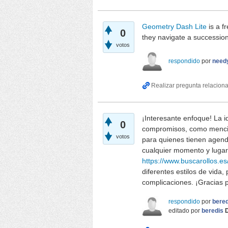
Geometry Dash Lite
is a f
0
they navigate a succession 
votos
respondido
por
need
¡Interesante enfoque! La 
0
compromisos, como mencion
votos
para quienes tienen agend
cualquier momento y lugar
https://www.buscarollos.es
diferentes estilos de vida
complicaciones. ¡Gracias p
respondido
por
bered
editado
por
beredis
D