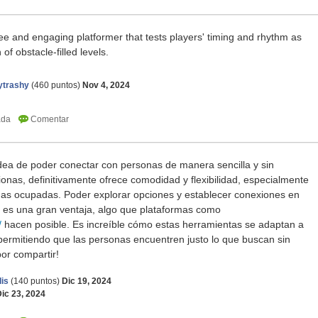
ree and engaging platformer that tests players' timing and rhythm as
of obstacle-filled levels.
ytrashy
(
460
puntos)
Nov 4, 2024
idea de poder conectar con personas de manera sencilla y sin
as, definitivamente ofrece comodidad y flexibilidad, especialmente
as ocupadas. Poder explorar opciones y establecer conexiones en
 es una gran ventaja, algo que plataformas como
/
hacen posible. Es increíble cómo estas herramientas se adaptan a
, permitiendo que las personas encuentren justo lo que buscan sin
or compartir!
is
(
140
puntos)
Dic 19, 2024
ic 23, 2024