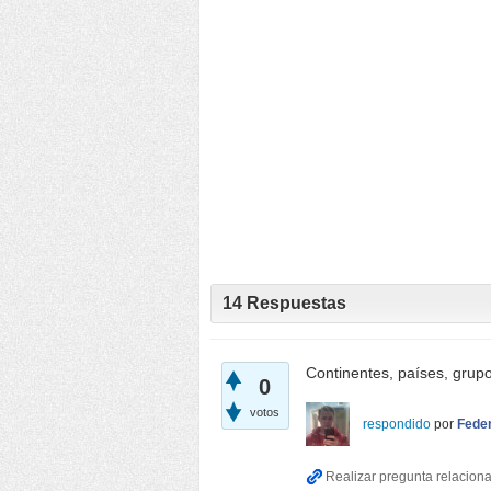
14
Respuestas
Continentes, países, grupo
0
votos
respondido
por
Fede