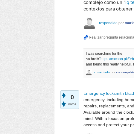
complejo como un "
iq t
contextos para obtener 
respondido
por
mari
I was searching for the
<a href="
https://cocoon.pk/">b
and found this really helpful.
comentado
por
cocoonpaki
Emergency locksmith Brad
0
emergency, including home,
votos
repairs, replacements, and
Available around the clock
mind. With a focus on profe
access and protect your p