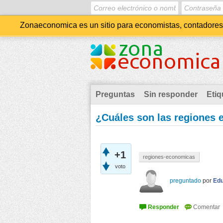
Zonaeconomica es un sitio para economistas, contadores, 
Preguntas
Sin responder
Etiq
¿Cuáles son las regiones
+1
regiones-economicas
voto
preguntado
por
Edu