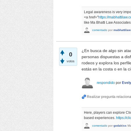
Legal awareness is very impor
<a href="
https://mabhattilaw.
like Ma Bhatti Law Associates
comentado
por
mabhattilaw
¿En busca de algo sin at
0
personas dispuestas a disf
votos
rodeos y explora los perfi
estás en la costa o en la c
respondido
por
Evel
Here, players can explore Cl
based experiences.
https://c
comentado
por
godakiss
Ma