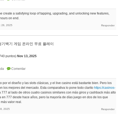
e create a satisfying loop of tapping, upgrading, and unlocking new features,
hours on end.
c 26, 2025
 청기백기 게임 온라인 무료 플레이
740
puntos)
Nov 13, 2025
por el diseño y las slots clásicas, y el live casino está bastante bien. Pero los
n los mejores del mercado. Esta comparativa lo pone todo clarito
https://casinos-
 777 al lado de otros cuatro casinos similares con más giros y cashback más alto
 en 777 desde hace años, pero la mayoría de días juego en dos de los que
 más valor real.
28, 2025