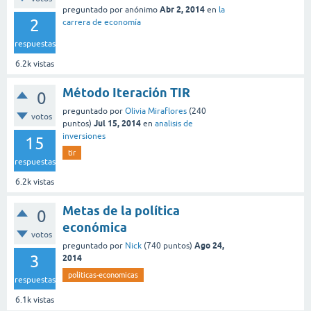
Abr 2, 2014
preguntado
por
anónimo
en
la
2
carrera de economía
respuestas
6.2k
vistas
Método Iteración TIR
0
preguntado
por
Olivia Miraflores
(
240
votos
Jul 15, 2014
puntos)
en
analisis de
inversiones
15
tir
respuestas
6.2k
vistas
Metas de la política
0
económica
votos
Ago 24,
preguntado
por
Nick
(
740
puntos)
3
2014
politicas-economicas
respuestas
6.1k
vistas