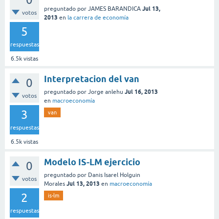
Jul 13,
preguntado
por
JAMES BARANDICA
votos
2013
en
la carrera de economía
5
respuestas
6.5k
vistas
Interpretacion del van
0
Jul 16, 2013
preguntado
por
Jorge anlehu
votos
en
macroeconomía
3
van
respuestas
6.5k
vistas
Modelo IS-LM ejercicio
0
preguntado
por
Danis Isarel Holguin
votos
Jul 13, 2013
Morales
en
macroeconomía
2
is-lm
respuestas