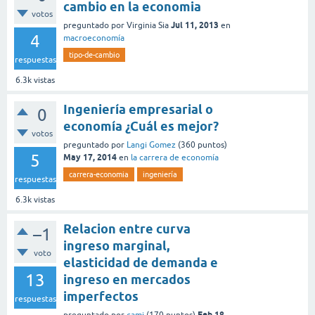
cambio en la economia
votos
Jul 11, 2013
preguntado
por
Virginia Sia
en
4
macroeconomía
tipo-de-cambio
respuestas
6.3k
vistas
Ingeniería empresarial o
0
economía ¿Cuál es mejor?
votos
preguntado
por
Langi Gomez
(
360
puntos)
5
May 17, 2014
en
la carrera de economía
carrera-economia
ingeniería
respuestas
6.3k
vistas
Relacion entre curva
–1
ingreso marginal,
voto
elasticidad de demanda e
13
ingreso en mercados
imperfectos
respuestas
Feb 18,