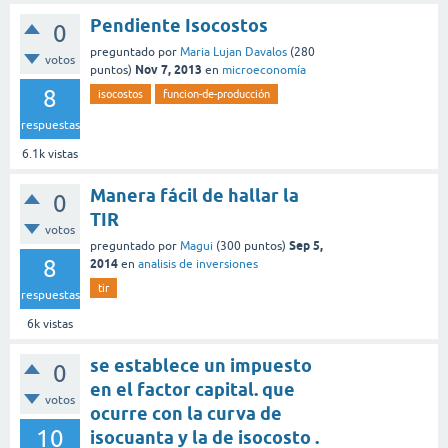
Pendiente Isocostos
0
preguntado
por
Maria Lujan Davalos
(
280
votos
Nov 7, 2013
puntos)
en
microeconomía
8
isocostos
funcion-de-producción
respuestas
6.1k
vistas
Manera fácil de hallar la
0
TIR
votos
Sep 5,
preguntado
por
Magui
(
300
puntos)
8
2014
en
analisis de inversiones
tir
respuestas
6k
vistas
se establece un impuesto
0
en el factor capital. que
votos
ocurre con la curva de
10
isocuanta y la de isocosto .