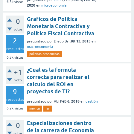
preguntado
por
cami
(
170
puntos)
6.3k
vistas
2020
en
microeconomía
Graficos de Politica
0
Monetaria Contractiva y
votos
Politica Fiscal Contractiva
2
Jul 13, 2013
preguntado
por
Diego Bri
en
macroeconomía
respuestas
politicas-economicas
6.3k
vistas
¿Cual es la formula
+1
correcta para realizar el
voto
calculo del ROI en
9
proyectos de TI?
respuestas
Feb 6, 2018
preguntado
por
Abi
en
gestión
6.2k
vistas
mexico
roi
Especializaciones dentro
0
de la carrera de Economía
votos