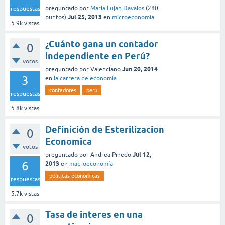
preguntado
por
Maria Lujan Davalos
(
280
respuestas
Jul 25, 2013
puntos)
en
microeconomía
5.9k
vistas
¿Cuánto gana un contador
0
independiente en Perú?
votos
Jun 20, 2014
preguntado
por
Valenciano
3
en
la carrera de economía
contadores
peru
respuestas
5.8k
vistas
Definición de Esterilizacion
0
Economica
votos
Jul 12,
preguntado
por
Andrea Pinedo
6
2013
en
macroeconomía
politicas-economicas
respuestas
5.7k
vistas
Tasa de interes en una
0