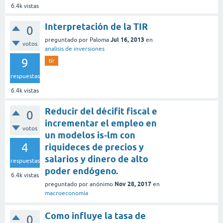
6.4k
vistas
Interpretación de la TIR
0
Jul 16, 2013
preguntado
por
Paloma
en
votos
analisis de inversiones
9
tir
respuestas
6.4k
vistas
Reducir del décifit fiscal e
0
incrementar el empleo en
votos
un modelos is-lm con
4
riquideces de precios y
salarios y dinero de alto
respuestas
poder endógeno.
6.4k
vistas
Nov 28, 2017
preguntado
por
anónimo
en
macroeconomía
Como influye la tasa de
0