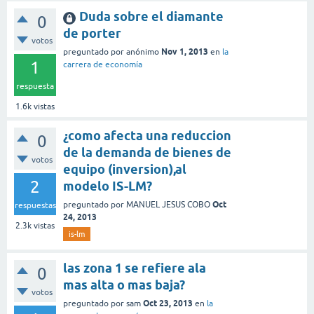
Duda sobre el diamante
0
de porter
votos
Nov 1, 2013
preguntado
por
anónimo
en
la
1
carrera de economía
respuesta
1.6k
vistas
¿como afecta una reduccion
0
de la demanda de bienes de
votos
equipo (inversion),al
2
modelo IS-LM?
Oct
preguntado
por
MANUEL JESUS COBO
respuestas
24, 2013
2.3k
vistas
is-lm
las zona 1 se refiere ala
0
mas alta o mas baja?
votos
Oct 23, 2013
preguntado
por
sam
en
la