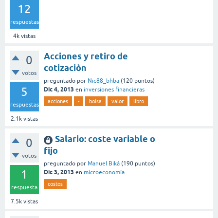
12
respuestas
4k
vistas
Acciones y retiro de
0
cotizaciòn
votos
preguntado
por
Nic88_bhba
(
120
puntos)
5
Dic 4, 2013
en
inversiones financieras
acciones
-
bolsa
valor
libro
respuestas
2.1k
vistas
Salario: coste variable o
0
fijo
votos
preguntado
por
Manuel Biká
(
190
puntos)
1
Dic 3, 2013
en
microeconomía
costos
respuesta
7.5k
vistas