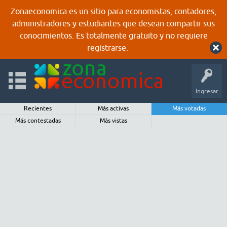
Zonaeconomica es un sitio para economistas, contadores,
administradores y estudiantes que desean compartir sus
conocimientos. Es totalmente gratuito y no requiere
registrarse.
Ingresar
Recientes
Más activas
Más votadas
Más contestadas
Más vistas