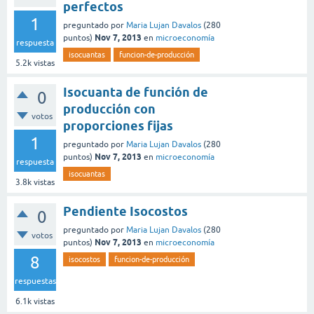
perfectos
1
preguntado
por
Maria Lujan Davalos
(
280
Nov 7, 2013
puntos)
en
microeconomía
respuesta
isocuantas
funcion-de-producción
5.2k
vistas
Isocuanta de función de
0
producción con
votos
proporciones fijas
1
preguntado
por
Maria Lujan Davalos
(
280
Nov 7, 2013
puntos)
en
microeconomía
respuesta
isocuantas
3.8k
vistas
Pendiente Isocostos
0
preguntado
por
Maria Lujan Davalos
(
280
votos
Nov 7, 2013
puntos)
en
microeconomía
8
isocostos
funcion-de-producción
respuestas
6.1k
vistas