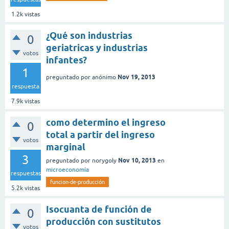
1.2k
vistas
¿Qué son industrias
0
geriatricas y industrias
votos
infantes?
1
Nov 19, 2013
preguntado
por
anónimo
respuesta
7.9k
vistas
como determino el ingreso
0
total a partir del ingreso
votos
marginal
3
Nov 10, 2013
preguntado
por
norygoly
en
microeconomía
respuestas
funcion-de-producción
5.2k
vistas
Isocuanta de función de
0
producción con sustitutos
votos