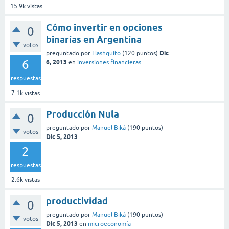
15.9k
vistas
Cómo invertir en opciones
0
binarias en Argentina
votos
Dic
preguntado
por
Flashquito
(
120
puntos)
6
6, 2013
en
inversiones financieras
respuestas
7.1k
vistas
Producción Nula
0
preguntado
por
Manuel Biká
(
190
puntos)
votos
Dic 5, 2013
2
respuestas
2.6k
vistas
productividad
0
preguntado
por
Manuel Biká
(
190
puntos)
votos
Dic 5, 2013
en
microeconomía