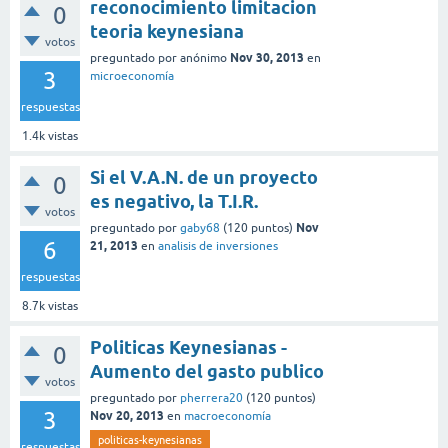
reconocimiento limitacion
0
teoria keynesiana
votos
Nov 30, 2013
preguntado
por
anónimo
en
3
microeconomía
respuestas
1.4k
vistas
Si el V.A.N. de un proyecto
0
es negativo, la T.I.R.
votos
Nov
preguntado
por
gaby68
(
120
puntos)
6
21, 2013
en
analisis de inversiones
respuestas
8.7k
vistas
Politicas Keynesianas -
0
Aumento del gasto publico
votos
preguntado
por
pherrera20
(
120
puntos)
3
Nov 20, 2013
en
macroeconomía
politicas-keynesianas
respuestas