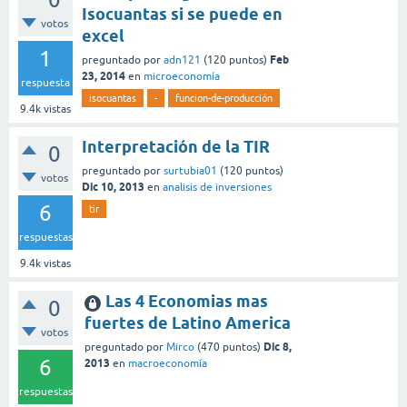
Isocuantas si se puede en
votos
excel
1
Feb
preguntado
por
adn121
(
120
puntos)
23, 2014
en
microeconomía
respuesta
isocuantas
-
funcion-de-producción
9.4k
vistas
Interpretación de la TIR
0
preguntado
por
surtubia01
(
120
puntos)
votos
Dic 10, 2013
en
analisis de inversiones
6
tir
respuestas
9.4k
vistas
Las 4 Economias mas
0
fuertes de Latino America
votos
Dic 8,
preguntado
por
Mirco
(
470
puntos)
6
2013
en
macroeconomía
respuestas