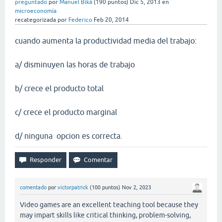
preguntado
por
Manuel Biká
(
190
puntos)
Dic 5, 2013
en
microeconomía
recategorizada
por
Federico
Feb 20, 2014
cuando aumenta la productividad media del trabajo:
a/ disminuyen las horas de trabajo
b/ crece el producto total
c/ crece el producto marginal
d/ ninguna opcion es correcta.
comentado
por
victorpatrick
(
100
puntos)
Nov 2, 2023
Video games are an excellent teaching tool because they
may impart skills like critical thinking, problem-solving,