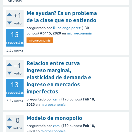
5k
vistas
Me ayudan? Es un problema
+1
de la clase que no entiendo
voto
preguntado
por
Rubelangelperez
(
130
15
Abr 15, 2020
puntos)
en
microeconomía
microeconomía
respuestas
4.4k
vistas
Relacion entre curva
–1
ingreso marginal,
voto
elasticidad de demanda e
13
ingreso en mercados
imperfectos
respuestas
Feb 18,
preguntado
por
cami
(
170
puntos)
6.3k
vistas
2020
en
microeconomía
Modelo de monopolio
0
Feb 18,
preguntado
por
cami
(
170
puntos)
votos
2020
en
microeconomía