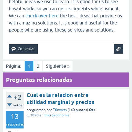
helpful ideas we use to learn. It is good for us to see
how it works so we can get its benefits while using it.
We can
check over here
the best ideas that provide us
with amazing solutions. It is good and useful for the
people who are using these services and solutions.
Página:
1
2
Siguiente »
Preguntas relacionadas
Cual es la relacion entre
+2
utilidad marginal y precios
votos
Oct
preguntado
por
T0mvvss
(
140
puntos)
13
5, 2020
en
microeconomía
respuestas