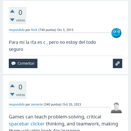
0
votos
respondido
por
Nick
(
740
puntos)
Dic 5, 2013
Para mí la rta es c , pero no estoy del todo
seguro
0
votos
respondido
por
zeniarte
(
340
puntos)
Oct 20, 2023
Games can teach problem-solving, critical
spacebar clicker
thinking, and teamwork, making
them valuable tools for learning.