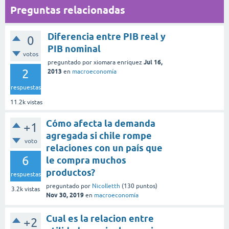
Preguntas relacionadas
Diferencia entre PIB real y
0
PIB nominal
votos
Jul 16,
preguntado
por
xiomara enriquez
2
2013
en
macroeconomía
respuestas
11.2k
vistas
Cómo afecta la demanda
+1
agregada si chile rompe
voto
relaciones con un país que
6
le compra muchos
productos?
respuestas
preguntado
por
Nicolletth
(
130
puntos)
3.2k
vistas
Nov 30, 2019
en
macroeconomía
Cual es la relacion entre
+2