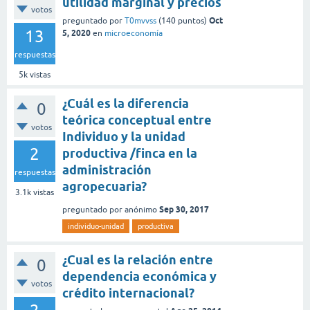
utilidad marginal y precios
votos
Oct
preguntado
por
T0mvvss
(
140
puntos)
13
5, 2020
en
microeconomía
respuestas
5k
vistas
¿Cuál es la diferencia
0
teórica conceptual entre
votos
Individuo y la unidad
2
productiva /finca en la
administración
respuestas
agropecuaria?
3.1k
vistas
Sep 30, 2017
preguntado
por
anónimo
individuo-unidad
productiva
¿Cual es la relación entre
0
dependencia económica y
votos
crédito internacional?