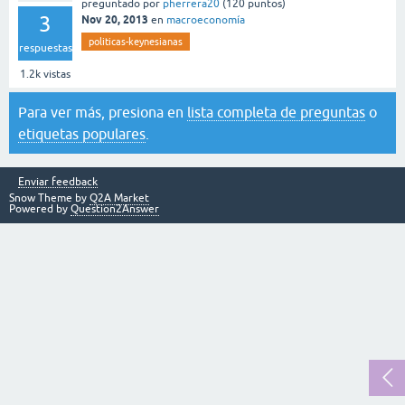
preguntado
por
pherrera20
(
120
puntos)
3
Nov 20, 2013
en
macroeconomía
politicas-keynesianas
respuestas
1.2k
vistas
Para ver más, presiona en
lista completa de preguntas
o
etiquetas populares
.
Enviar feedback
Snow Theme by
Q2A Market
Powered by
Question2Answer