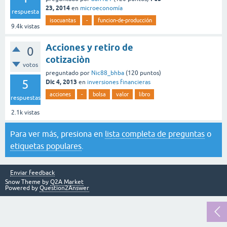
23, 2014
en
microeconomía
respuesta
isocuantas
-
funcion-de-producción
9.4k
vistas
Acciones y retiro de
0
cotizaciòn
votos
preguntado
por
Nic88_bhba
(
120
puntos)
5
Dic 4, 2013
en
inversiones financieras
acciones
-
bolsa
valor
libro
respuestas
2.1k
vistas
Para ver más, presiona en
lista completa de preguntas
o
etiquetas populares
.
Enviar feedback
Snow Theme by
Q2A Market
Powered by
Question2Answer