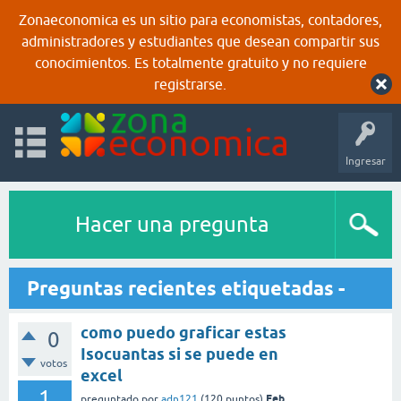
Zonaeconomica es un sitio para economistas, contadores,
administradores y estudiantes que desean compartir sus
conocimientos. Es totalmente gratuito y no requiere
registrarse.
Ingresar
Hacer una pregunta
Preguntas recientes etiquetadas -
como puedo graficar estas
0
Isocuantas si se puede en
votos
excel
1
Feb
preguntado
por
adn121
(
120
puntos)