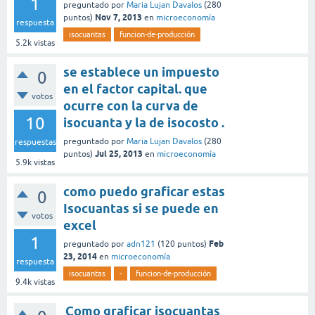
1
preguntado
por
Maria Lujan Davalos
(
280
Nov 7, 2013
puntos)
en
microeconomía
respuesta
isocuantas
funcion-de-producción
5.2k
vistas
se establece un impuesto
0
en el factor capital. que
votos
ocurre con la curva de
10
isocuanta y la de isocosto .
preguntado
por
Maria Lujan Davalos
(
280
respuestas
Jul 25, 2013
puntos)
en
microeconomía
5.9k
vistas
como puedo graficar estas
0
Isocuantas si se puede en
votos
excel
1
Feb
preguntado
por
adn121
(
120
puntos)
23, 2014
en
microeconomía
respuesta
isocuantas
-
funcion-de-producción
9.4k
vistas
Como graficar isocuantas