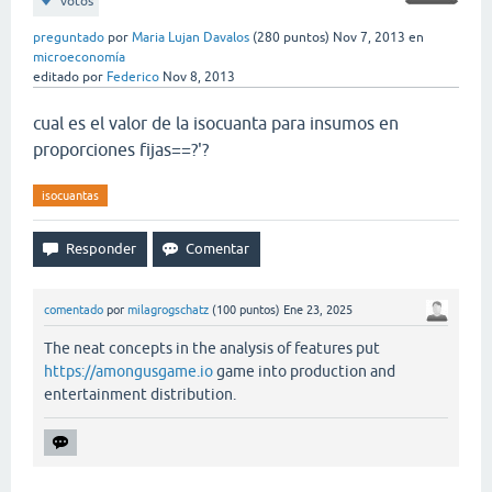
votos
preguntado
por
Maria Lujan Davalos
(
280
puntos)
Nov 7, 2013
en
microeconomía
editado
por
Federico
Nov 8, 2013
cual es el valor de la isocuanta para insumos en
proporciones fijas==?'?
isocuantas
comentado
por
milagrogschatz
(
100
puntos)
Ene 23, 2025
The neat concepts in the analysis of features put
https://amongusgame.io
game into production and
entertainment distribution.