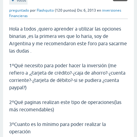
votos
preguntado
por
Flashquito
(
120
puntos)
Dic 6, 2013
en
inversiones
financieras
Hola a todos ,quiero aprender a utilizar las opciones
binarias ,es la primera ves que lo haria, soy de
Argentina y me recomendaron este foro para sacarme
las dudas .
1ºQué necesito para poder hacer la inversión (me
refiero a ,¿tarjeta de crédito?-¿caja de ahorro?-¿cuenta
corriente?-¿tarjeta de débito?-si se pudiera ¿cuenta
paypal?)
2ºQué paginas realizan este tipo de operaciones(las
más recomendables)
3ºCuanto es lo mínimo para poder realizar la
operación