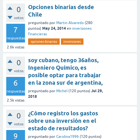
Opciones binarias desde
0
Chile
votos
preguntado
por
Martin Alvaredo
(
280
7
May 24, 2014
puntos)
en
inversiones
financieras
respuestas
opciones-binarias
inversiones
2.6k
vistas
soy cubano, tengo 36años,
0
Ingeniero Químico, es
votos
posible optar para trabajar
6
en la zona sur de argentina,
Jul 29,
preguntado
por
Michel
(
120
puntos)
respuestas
2018
2.5k
vistas
¿Cómo registro los gastos
0
sobre una inversión en el
votos
estado de resultados?
9
preguntado
por
Carolina1996
(
120
puntos)