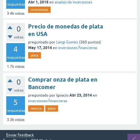
Abr 1, 2018
en
analisis de inversiones
respuestas
inversiones
3.4k
vistas
Precio de monedas de plata
0
en USA
votos
preguntado
por
Langi Gomez
(
360
puntos)
4
May 17, 2014
en
inversiones financieras
plata
respuestas
1.7k
vistas
Comprar onza de plata en
0
Bancomer
votos
Abr 23, 2014
preguntado
por
Ignacio
en
5
inversiones financieras
mexico
plata
respuestas
3.3k
vistas
Enviar feedback