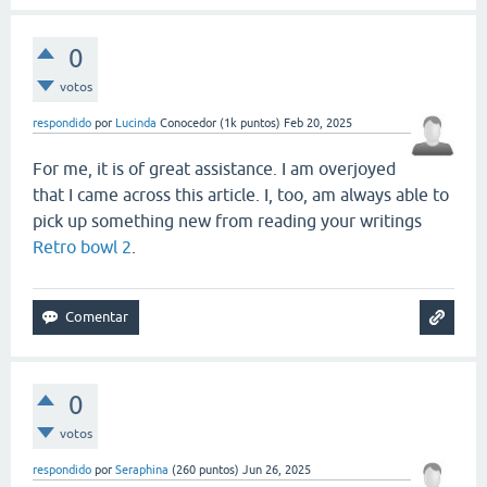
0
votos
respondido
por
Lucinda
Conocedor
(
1k
puntos)
Feb 20, 2025
For me, it is of great assistance. I am overjoyed
that I came across this article. I, too, am always able to
pick up something new from reading your writings
Retro bowl 2
.
0
votos
respondido
por
Seraphina
(
260
puntos)
Jun 26, 2025