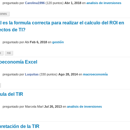
preguntado
por
Carolina1996
(
120
puntos)
Abr 1, 2018
en
analisis de inversiones
iones
 es la formula correcta para realizar el calculo del ROI en
ctos de TI?
preguntado
por
Abi
Feb 6, 2018
en
gestión
o
roi
oeconomía Excel
preguntado
por
Luquitas
(
330
puntos)
Ago 28, 2014
en
macroeconomía
la del TIR
preguntado
por
Marcela Marl
Jul 26, 2013
en
analisis de inversiones
pretación de la TIR