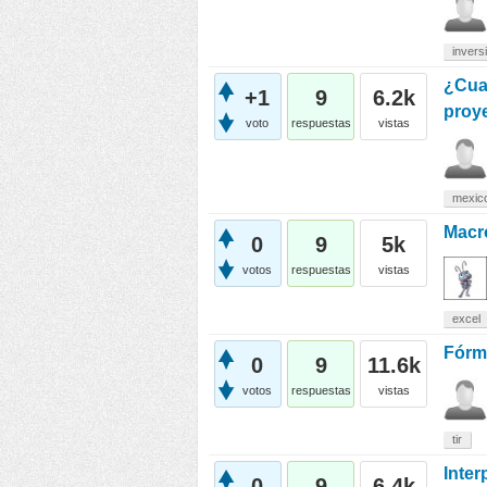
invers
¿Cual
+1
9
6.2k
proye
voto
respuestas
vistas
mexic
Macr
0
9
5k
votos
respuestas
vistas
excel
Fórmu
0
9
11.6k
votos
respuestas
vistas
tir
Inter
0
9
6.4k