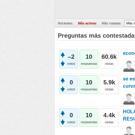
Recientes
Más activas
Más votadas
Más c
Preguntas más contestada
econ
–2
10
60.6k
votos
respuestas
vistas
se es
0
10
5.9k
curva
votos
respuestas
vistas
HOLA
0
10
4.4k
RESU
votos
respuestas
vistas