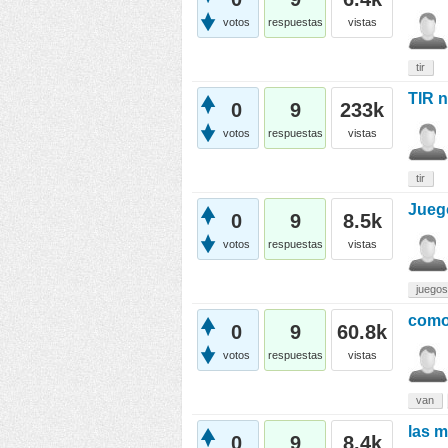
votos
respuestas
vistas
tir
TIR n
0
9
233k
votos
respuestas
vistas
tir
Jueg
0
9
8.5k
votos
respuestas
vistas
juegos
como 
0
9
60.8k
votos
respuestas
vistas
van
las m
0
9
8.4k