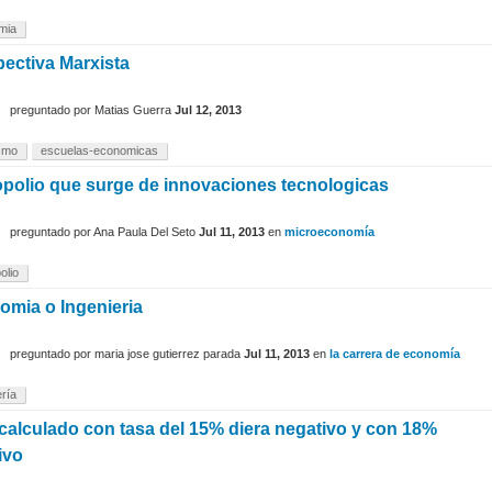
mia
ectiva Marxista
preguntado
por
Matias Guerra
Jul 12, 2013
smo
escuelas-economicas
polio que surge de innovaciones tecnologicas
preguntado
por
Ana Paula Del Seto
Jul 11, 2013
en
microeconomía
olio
omia o Ingenieria
preguntado
por
maria jose gutierrez parada
Jul 11, 2013
en
la carrera de economía
ería
alculado con tasa del 15% diera negativo y con 18%
ivo