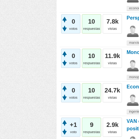
econo
Persp
0
10
7.8k
votos
respuestas
vistas
marxi
Mono
0
10
11.9k
votos
respuestas
vistas
monop
Econ
0
10
24.7k
votos
respuestas
vistas
ingeni
VAN c
+1
9
2.9k
posit
voto
respuestas
vistas