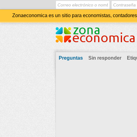
Zonaeconomica es un sitio para economistas, contadores, 
Preguntas
Sin responder
Etiq