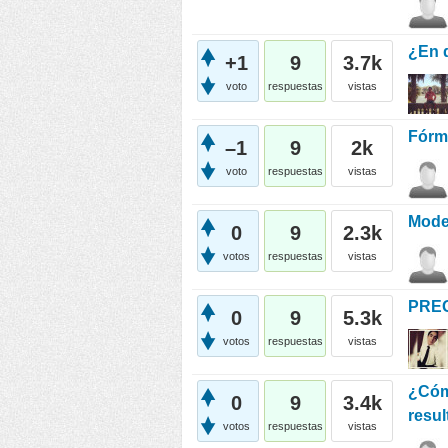
¿En q
+1
9
3.7k
voto
respuestas
vistas
Fórm
–1
9
2k
voto
respuestas
vistas
Mode
0
9
2.3k
votos
respuestas
vistas
PRE
0
9
5.3k
votos
respuestas
vistas
¿Cómo
0
9
3.4k
resu
votos
respuestas
vistas